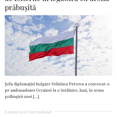
prăbuşită
Şefa diplomaţiei bulgare Velislava Petrova a convocat-o
pe ambasadoare Ucrainei la o întâlnire, luni, în urma
prăbuşirii unei […]
8 august 2026
International