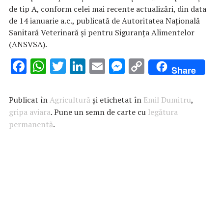
de tip A,
conform celei mai recente actualizări, din data
de 14 ianuarie a.c., publicată de Autoritatea Națională
Sanitară Veterinară și pentru Siguranța Alimentelor
(ANSVSA)
.
F
W
T
Li
E
M
C
Share
ac
h
w
n
m
es
o
e
at
it
k
ai
se
p
Publicat în
Agricultură
și etichetat în
Emil Dumitru
,
b
s
te
e
l
n
y
gripa aviara
. Pune un semn de carte cu
legătura
permanentă
o
A
.
r
dI
g
Li
o
p
n
er
n
k
p
k