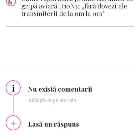
gripă aviară H10N3; „fără dovezi ale
transmiterii de la om la om”
i
Nu există comentarii
Adăugă-le pe ale tale
Lasă un răspuns