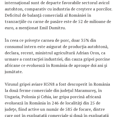
internațional sunt de departe favorabile sectorul avicol
autohton, comparativ cu industria de creștere a porcilor.
Deficitul de balanță comercială al României în
tranzacțiile cu carne de pasăre este de 52 de milioane de
euro, a menționat Emil Dumitru.
În ceea ce privește carnea de porc, doar 35% din
consumul intern este asigurat de producția autohtonă,
declara, recent, ministrul agriculturii Adrian Oros, ca
urmare a contracției industriei, din cauza gripei porcine
africane ce evoluează în România de aproape doi ani și
jumătate.
Virusul gripei aviare H5N8 a fost descoperit în România
la două ferme comerciale din județul Maramureș, în
Ungaria, Polonia și Cehia, iar gripa porcină africană
evoluează în România în
246 de localități din 25 de
județe, fiind active un număr de 585 de focare, dintre
care opt în exploatații comerciale și dou
ă
în exploatații