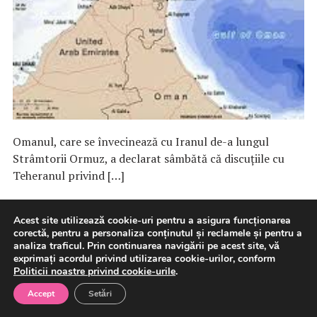
Omanul, care se învecinează cu Iranul de-a lungul
Strâmtorii Ormuz, a declarat sâmbătă că discuţiile cu
Teheranul privind […]
8 august 2026
International
Acest site utilizează cookie-uri pentru a asigura funcționarea
corectă, pentru a personaliza conținutul și reclamele și pentru a
analiza traficul. Prin continuarea navigării pe acest site, vă
exprimați acordul privind utilizarea cookie-urilor, conform
Politicii noastre privind cookie-urile
.
Rusia atacă întreprinderi
Accept
Setări
militare din Kiev, precum şi