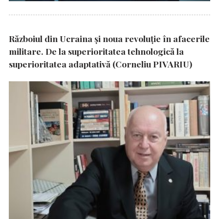
Războiul din Ucraina și noua revoluție în afacerile
militare. De la superioritatea tehnologică la
superioritatea adaptativă (Corneliu PIVARIU)