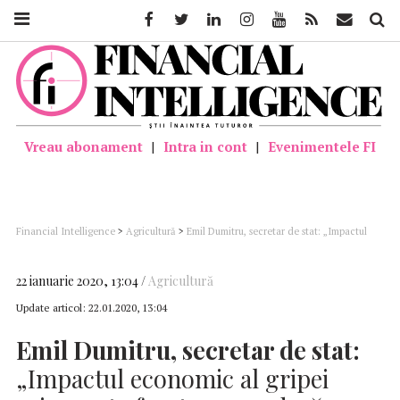
Facebook
Twitter
Linkedin
Instagram
Youtube
Feed
Mail
Căutar
Vreau abonament
|
Intra in cont
|
Evenimentele FI
Financial Intelligence
>
Agricultură
>
Emil Dumitru, secretar de stat: „Impactul
economic al gripei aviare este foarte mare, dacă o vom scăpa de sub control”
22 ianuarie 2020, 13:04
Agricultură
Update articol:
22.01.2020, 13:04
Emil Dumitru, secretar de stat:
„Impactul economic al gripei