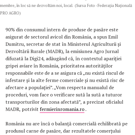
membre, în loc să ne dezvoltăm noi, local. (Sursa Foto -Federaţia Naţională
PRO AGRO)
90
% din consumul intern de produse de pasăre este
asigurat de sectorul avicol din România, a spus Emil
Dumitru, secretar de stat în Ministerul Agriculturii și
Dezvoltării Rurale (MADR), la emisiunea Agro Jurnal
difuzată la Digi24, adăugând că, în contextul apariției
gripei aviare în România, prioritatea autorităților
responsabile este de a se asigura că „nu există riscul de
infestare și la alte ferme comerciale și nu există risc de
afectare a populației”. „Vom respecta manualul de
proceduri, vom face o verificare sută la sută a tuturor
transporturilor din zona afectată”, a precizat oficialul
MADR, potrivit
fermierinromania.ro
.
România nu are încă o balanță comercială echilibrată pe
produsul carne de pasăre, dar rezultatele comerțului