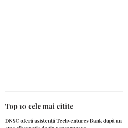
Top 10 cele mai citite
DNSC oferă asistență Techventures Bank după un
atac cibernetic de tip ransomware