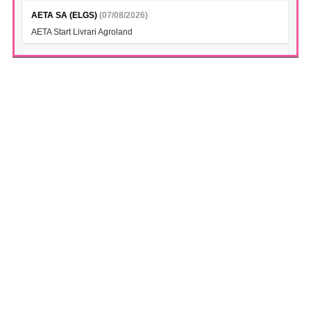
AETA SA (ELGS)
(07/08/2026)
AETA Start Livrari Agroland
INTERCAPITAL BET-TRN UCITS ETF (ICBETNETF)
(07/08/2026)
VAN la data 06.08.2026
INTERCAPITAL CROBEX10TR UCITS ETF (ICCROETF)
(07/08/2026)
VAN la data 06.08.2026