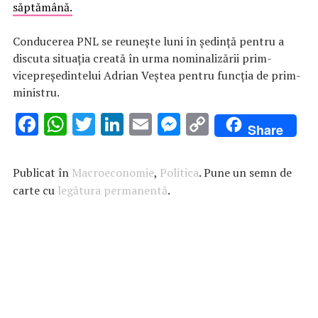
săptămână.
Conducerea PNL se reuneşte luni în şedinţă pentru a
discuta situaţia creată în urma nominalizării prim-
vicepreşedintelui Adrian Veştea pentru funcţia de prim-
ministru.
F
W
T
Li
E
M
C
Share
ac
h
w
n
m
es
o
e
at
it
k
ai
se
p
Publicat în
Macroeconomie
,
Politica
. Pune un semn de
b
s
te
e
l
n
y
carte cu
legătura permanentă
.
o
A
r
dI
g
Li
o
p
n
er
n
k
p
k