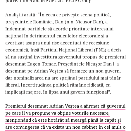
potrivit unei analize de azi a Erste Group.
Analiștii arată: “În ceea ce privește scena politică,
președintele României, Dan (n.n. Nicusor Dan), a
îndemnat partidele să acorde prioritate interesului
național în detrimentul calculelor electorale și a
avertizat asupra unui risc accentuat de recesiune
economică, însă Partidul Național Liberal (PNL) a decis
să nu susțină învestitura guvernului propus de premierul
desemnat Eugen Tomac. Președintele Nicușor Dan l-a
desemnat pe Adrian Veștea să formeze un nou guvern,
dar nominalizarea nu are sprijinul partidului mai tânăr
liberal. Incertitudinea politică rămâne ridicată, cu
implicații majore, în lipsa unui guvern funcțional”.
Premierul desemnat Adrian Veştea a afirmat că guvernul
pe care îl va propune va obţine voturile necesare,
menţionând că este hotărât să meargă până la capăt şi
are convingerea că va exista un nou cabinet în cel mult o