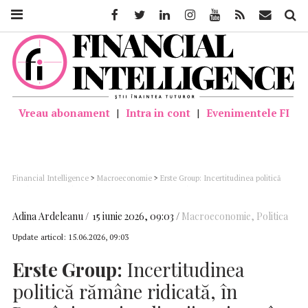
Facebook
Twitter
Linkedin
Instagram
Youtube
Feed
Mail
Căutar
Vreau abonament
|
Intra in cont
|
Evenimentele FI
Financial Intelligence
>
Macroeconomie
>
Erste Group: Incertitudinea politică
rămâne ridicată, în România, cu implicații majore, în lipsa unui guvern funcțional
Adina Ardeleanu
15 iunie 2026, 09:03
Macroeconomie
,
Politica
Update articol:
15.06.2026, 09:03
Erste Group:
Incertitudinea
politică rămâne ridicată, în