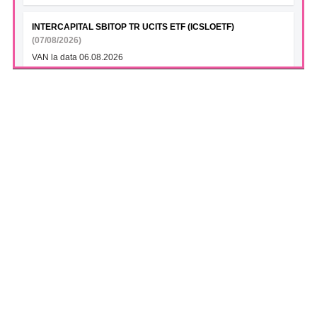
INTERCAPITAL SBITOP TR UCITS ETF (ICSLOETF)
(07/08/2026)
VAN la data 06.08.2026
INTERCAPITAL EUR ROMANIA GOVT BOND 5-10YR UCITS
ETF (ICGROETF)
(07/08/2026)
VAN la data 06.08.2026
S.N.T.G.N. TRANSGAZ S.A. (TGN)
(07/08/2026)
Transgaz si Argent LNG semneaza un Memorandum de
Intelegere