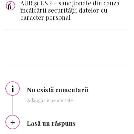
AUR şi USR – sancţionate din cauza
încălcării securităţii datelor cu
caracter personal
i
Nu există comentarii
Adăugă-le pe ale tale
Lasă un răspuns