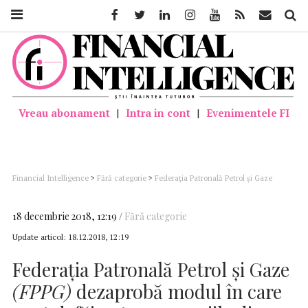
Facebook
Twitter
Linkedin
Instagram
Youtube
Feed
Mail
Căutar
Vreau abonament
|
Intra in cont
|
Evenimentele FI
Financial Intelligence
>
Fără categorie
>
Federația Patronală Petrol și Gaze
(FPPG) dezaprobă modul în care sunt defăimate companiile din energie
18 decembrie 2018, 12:19
Fără categorie
Update articol:
18.12.2018, 12:19
Federația Patronală Petrol și Gaze
(FPPG)
dezaprobă modul în care