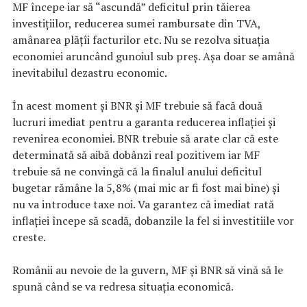
MF începe iar să “ascundă” deficitul prin tăierea
investițiilor, reducerea sumei rambursate din TVA,
amânarea plățîi facturilor etc. Nu se rezolva situația
economiei aruncând gunoiul sub preș. Așa doar se amână
inevitabilul dezastru economic.
În acest moment și BNR și MF trebuie să facă două
lucruri imediat pentru a garanta reducerea inflației și
revenirea economiei. BNR trebuie să arate clar că este
determinată să aibă dobânzi real pozitivem iar MF
trebuie să ne convingă că la finalul anului deficitul
bugetar rămâne la 5,8% (mai mic ar fi fost mai bine) și
nu va introduce taxe noi. Va garantez că imediat rată
inflației începe să scadă, dobanzile la fel si investitiile vor
creste.
Românii au nevoie de la guvern, MF și BNR să vină să le
spună când se va redresa situația economică.