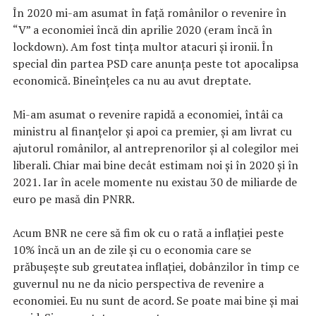
În 2020 mi-am asumat în față românilor o revenire în
“V” a economiei încă din aprilie 2020 (eram încă în
lockdown). Am fost tința multor atacuri și ironii. În
special din partea PSD care anunța peste tot apocalipsa
economică. Bineînţeles ca nu au avut dreptate.
Mi-am asumat o revenire rapidă a economiei, întâi ca
ministru al finanțelor și apoi ca premier, și am livrat cu
ajutorul românilor, al antreprenorilor și al colegilor mei
liberali. Chiar mai bine decât estimam noi și în 2020 și în
2021. Iar în acele momente nu existau 30 de miliarde de
euro pe masă din PNRR.
Acum BNR ne cere să fim ok cu o rată a inflației peste
10% încă un an de zile și cu o economia care se
prăbușește sub greutatea inflației, dobânzilor în timp ce
guvernul nu ne da nicio perspectiva de revenire a
economiei. Eu nu sunt de acord. Se poate mai bine și mai