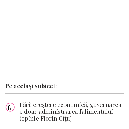
o
p
n
er
n
k
p
k
Pe același subiect:
Fără creștere economică, guvernarea
e doar administrarea falimentului
(opinie Florin Cîțu)