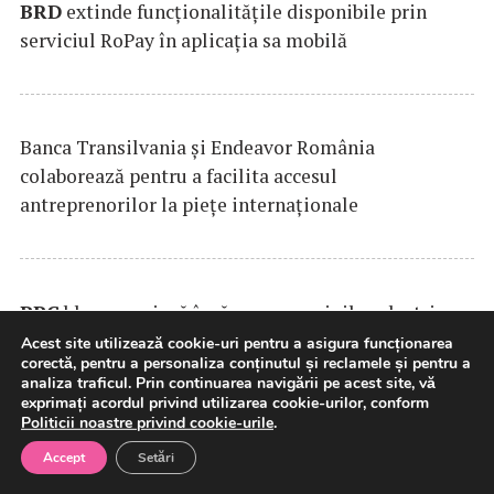
BRD
extinde funcţionalităţile disponibile prin
serviciul RoPay în aplicaţia sa mobilă
Banca Transilvania şi Endeavor România
colaborează pentru a facilita accesul
antreprenorilor la pieţe internaţionale
PPC
blue premiază încărcarea maşinilor electrice
în afara orelor de vârf
Acest site utilizează cookie-uri pentru a asigura funcționarea
corectă, pentru a personaliza conținutul și reclamele și pentru a
analiza traficul. Prin continuarea navigării pe acest site, vă
exprimați acordul privind utilizarea cookie-urilor, conform
Politicii noastre privind cookie-urile
.
Finanțare de până la 61,6 milioane de euro:
Accept
Setări
Țuca Zbârcea & Asociații asistă BCR, partenerul