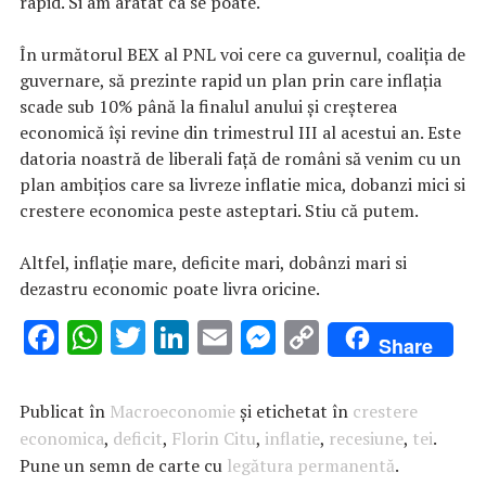
rapid. Si am aratat ca se poate.
În următorul BEX al PNL voi cere ca guvernul, coaliția de
guvernare, să prezinte rapid un plan prin care inflația
scade sub 10% până la finalul anului și creșterea
economică își revine din trimestrul III al acestui an. Este
datoria noastră de liberali față de români să venim cu un
plan ambițios care sa livreze inflatie mica, dobanzi mici si
crestere economica peste asteptari. Stiu că putem.
Altfel, inflație mare, deficite mari, dobânzi mari si
dezastru economic poate livra oricine.
F
W
T
Li
E
M
C
Share
ac
h
w
n
m
es
o
e
at
it
k
ai
se
p
Publicat în
Macroeconomie
și etichetat în
crestere
b
s
te
e
l
n
y
economica
,
deficit
,
Florin Citu
,
inflatie
,
recesiune
,
tei
.
Pune un semn de carte cu
o
A
r
dI
legătura permanentă
g
Li
.