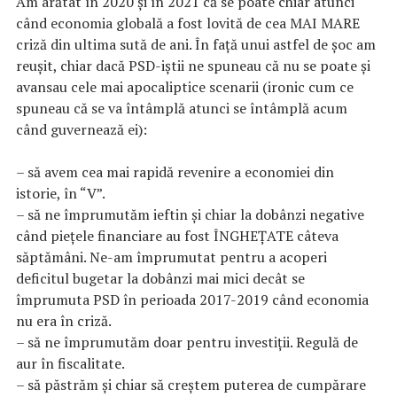
Am arătat în 2020 și în 2021 că se poate chiar atunci
când economia globală a fost lovită de cea MAI MARE
criză din ultima sută de ani. În față unui astfel de șoc am
reușit, chiar dacă PSD-iștii ne spuneau că nu se poate și
avansau cele mai apocaliptice scenarii (ironic cum ce
spuneau că se va întâmplă atunci se întâmplă acum
când guvernează ei):
– să avem cea mai rapidă revenire a economiei din
istorie, în “V”.
– să ne împrumutăm ieftin și chiar la dobânzi negative
când piețele financiare au fost ÎNGHEȚATE câteva
săptămâni. Ne-am împrumutat pentru a acoperi
deficitul bugetar la dobânzi mai mici decât se
împrumuta PSD în perioada 2017-2019 când economia
nu era în criză.
– să ne împrumutăm doar pentru investiții. Regulă de
aur în fiscalitate.
– să păstrăm și chiar să creștem puterea de cumpărare