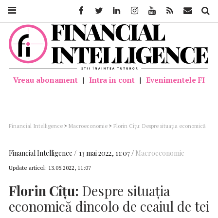
Facebook
Twitter
Linkedin
Instagram
Youtube
Feed
Mail
Căutar
Vreau abonament
|
Intra in cont
|
Evenimentele FI
Financial Intelligence
>
Macroeconomie
>
Florin Cîţu: Despre situația economică
dincolo de ceaiul de tei
Financial Intelligence
13 mai 2022, 11:07
Macroeconomie
Update articol:
13.05.2022, 11:07
Florin Cîţu:
Despre situația
economică dincolo de ceaiul de tei