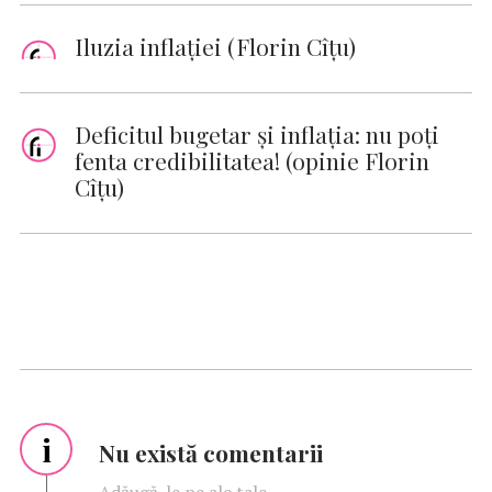
Iluzia inflației (Florin Cîţu)
Deficitul bugetar și inflația: nu poți
fenta credibilitatea! (opinie Florin
Cîţu)
i
Nu există comentarii
Adăugă-le pe ale tale