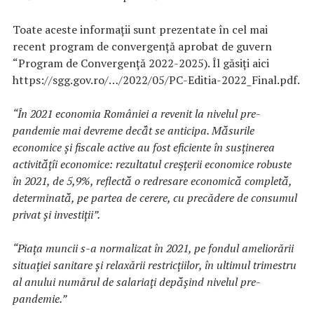
Toate aceste informații sunt prezentate în cel mai
recent program de convergență aprobat de guvern
“Program de Convergență 2022-2025). Îl găsiți aici
https://sgg.gov.ro/…/2022/05/PC-Editia-2022_Final.pdf.
“În 2021 economia României a revenit la nivelul pre-
pandemie mai devreme decă̂t se anticipa. Mă̆surile
economice și fiscale active au fost eficiente în susținerea
activită̆țîi economice: rezultatul creș̦țerii economice robuste
în 2021, de 5,9%, reflectă̆ o redresare economică̆ completă̆,
determinată̆, pe partea de cerere, cu precădere de consumul
privat și investiții”.
“Piața muncii s-a normalizat în 2021, pe fondul ameliorării
situației sanitare și relaxării restricțiilor, în ultimul trimestru
al anului numărul de salariați depă̆șind nivelul pre-
pandemie.”