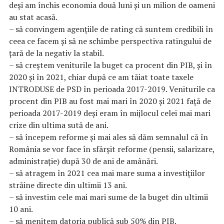
deși am închis economia două luni și un milion de oameni
au stat acasă.
– să convingem agențiile de rating că suntem credibili în
ceea ce facem și să ne schimbe perspectiva ratingului de
țară de la negativ la stabil.
– să creștem veniturile la buget ca procent din PIB, și în
2020 și în 2021, chiar după ce am tăiat toate taxele
INTRODUSE de PSD în perioada 2017-2019. Veniturile ca
procent din PIB au fost mai mari în 2020 și 2021 față de
perioada 2017-2019 deși eram în mijlocul celei mai mari
crize din ultima sută de ani.
– să începem reforme și mai ales să dăm semnalul că în
România se vor face în sfârșit reforme (pensii, salarizare,
administrație) după 30 de ani de amânări.
– să atragem în 2021 cea mai mare suma a investițiilor
străine directe din ultimii 13 ani.
– să investim cele mai mari sume de la buget din ultimii
10 ani.
– să menitem datoria publică sub 50% din PIB.