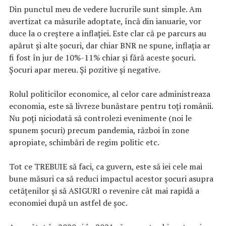
Din punctul meu de vedere lucrurile sunt simple. Am
avertizat ca măsurile adoptate, încă din ianuarie, vor
duce la o creștere a inflației. Este clar că pe parcurs au
apărut și alte șocuri, dar chiar BNR ne spune, inflația ar
fi fost în jur de 10%-11% chiar și fără aceste șocuri.
Șocuri apar mereu. Și pozitive și negative.
Rolul politicilor economice, al celor care administreaza
economia, este să livreze bunăstare pentru toți românii.
Nu poți niciodată să controlezi evenimente (noi le
spunem șocuri) precum pandemia, război în zone
apropiate, schimbări de regim politic etc.
Tot ce TREBUIE să faci, ca guvern, este să iei cele mai
bune măsuri ca să reduci impactul acestor șocuri asupra
cetățenilor și să ASIGURI o revenire cât mai rapidă a
economiei după un astfel de șoc.