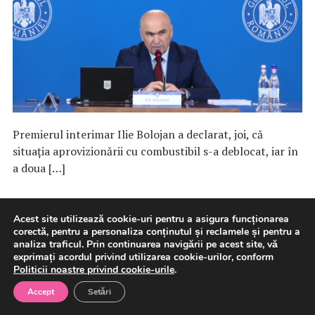
Premierul interimar Ilie Bolojan a declarat, joi, că
situaţia aprovizionării cu combustibil s-a deblocat, iar în
a doua […]
6 august 2026
Energie
Acest site utilizează cookie-uri pentru a asigura funcționarea
corectă, pentru a personaliza conținutul și reclamele și pentru a
analiza traficul. Prin continuarea navigării pe acest site, vă
exprimați acordul privind utilizarea cookie-urilor, conform
Bolojan: România nu e în
Politicii noastre privind cookie-urile
.
situaţia de a risca un blackout
Accept
Setări