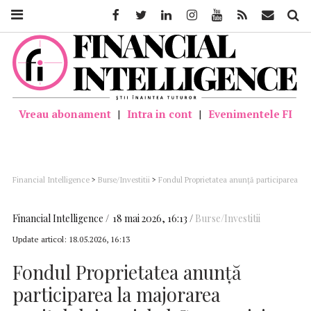
Facebook
Twitter
Linkedin
Instagram
Youtube
Feed
Mail
Căutar
Vreau abonament
|
Intra in cont
|
Evenimentele FI
Financial Intelligence
>
Burse/Investitii
>
Fondul Proprietatea anunță participarea
la majorarea capitalului social al Companiei Naționale ”Administrația Porturilor
Maritime”
Financial Intelligence
18 mai 2026, 16:13
Burse/Investitii
Update articol:
18.05.2026, 16:13
Fondul Proprietatea anunță
participarea la majorarea