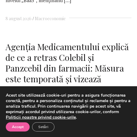
nivelul „Baa3”, menținând […]
8 august 2026
Macroeconomie
Agenţia Medicamentului explică
de ce a retras Colebil și
Panzcebil din farmacii: Măsura
este temporată și vizează
clarificarea unor aspecte privind
Acest site utilizează cookie-uri pentru a asigura funcționarea
fabricantul substanței active
corectă, pentru a personaliza conținutul și reclamele și pentru a
analiza traficul. Prin continuarea navigării pe acest site, vă
exprimați acordul privind utilizarea cookie-urilor, conform
Politicii noastre privind cookie-urile
.
Accept
Setări