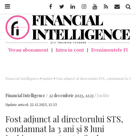
Facebook
Twitter
Linkedin
Instagram
Youtube
Feed
Mail
Căutar
Vreau abonament
|
Intra in cont
|
Evenimentele FI
Financial Intelligence
>
Justitie
>
Fost adjunct al directorului STS, condamnat la 3
ani şi 8 luni închisoare pentru trafic de influenţă şi spălarea banilor
Financial Intelligence
22 decembrie 2023, 12:23
Justitie
Update articol:
22.12.2023, 12:23
Fost adjunct al directorului STS,
condamnat la 3 ani şi 8 luni