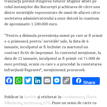
tranzacţii privind stingerea tuturor litigiilor aflate pe
rolul instanţelor din Bucureşti şi achitarea de către una
dintre societăţile reprezentate de omul de afaceri către
societatea administratorului a unor datorii în cuantum
de aproximativ 1.500.000 euro.
“Pentru a disimula provenienţa sumei pe care ar fi urmat
s-o primească pentru ‘serviciile’ sale, la data de 6
ianuarie, inculpatul ar fi încheiat cu martorul un
contract fictiv de împrumut. În contextul menţionat, la
data de 12 ianuarie, inculpatul ar fi primit cei 75.000 de
euro pretinşi, ocazie cu care s-a procedat la constatarea
infracţiunii flagrante”, menţionează procurorii.
F
W
T
Li
E
M
C
Share
ac
h
w
n
m
es
o
e
at
it
k
ai
se
p
Publicat în
Justitie
și etichetat în
condamnare
,
Florin
b
s
te
e
l
n
y
Mihalache
,
inchisoare
,
STS
. Pune un semn de carte cu