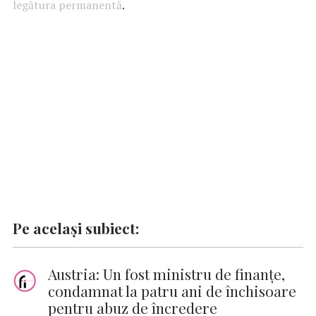
legătura permanentă
o
A
r
.
dI
g
Li
o
p
n
er
n
k
p
k
Pe același subiect:
Austria: Un fost ministru de finanţe,
condamnat la patru ani de închisoare
pentru abuz de încredere