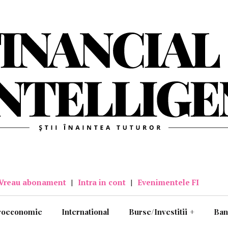
Vreau abonament
|
Intra in cont
|
Evenimentele FI
roeconomie
International
Burse/Investitii
+
Ban