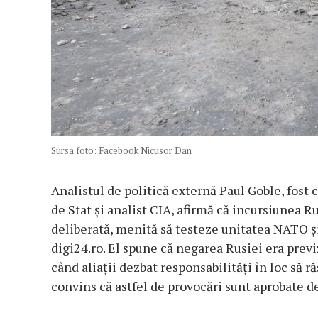
Sursa foto: Facebook Nicusor Dan
Analistul de politică externă Paul Goble, fost
de Stat și analist CIA, afirmă că incursiunea R
deliberată, menită să testeze unitatea NATO ș
digi24.ro. El spune că negarea Rusiei era prev
când aliații dezbat responsabilități în loc să 
convins că astfel de provocări sunt aprobate d