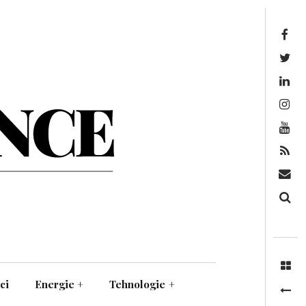
Facebook
Twitter
Linkedin
Instagram
Youtube
Feed
Mail
Căutare
ci
Energie
+
Tehnologie
+