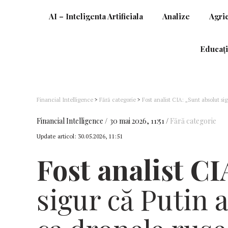
AI – Inteligenta Artificiala
Analize
Agri
Educați
Financial Intelligence
>
Fără categorie
>
Fost analist CIA: „Sunt absolut sig
împotriva României”
Financial Intelligence
30 mai 2026, 11:51
Fără categorie
Update articol:
30.05.2026, 11:51
Fost analist CI
sigur că Putin 