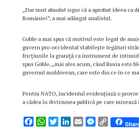
„Dar sunt absolut sigur că a aprobat ideea ca d
României”, a mai adăugat analistul.
Goble a mai spus că motivul este legat de anxi
guvern pro-occidental stabilește legături strân
fricțiunile la graniță ca instrument de intimid
spus Goble, „mai ales acum, când Rusia este bl
guvernul moldovean, care este din ce în ce ma
Pentru NATO, incidentul evidențiază o provoca
a cădea în diviziunea publică pe care mizează 
F
W
T
Li
E
M
C
Shar
ac
h
w
n
m
es
o