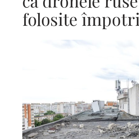
ca dronele ruseș
folosite împotr