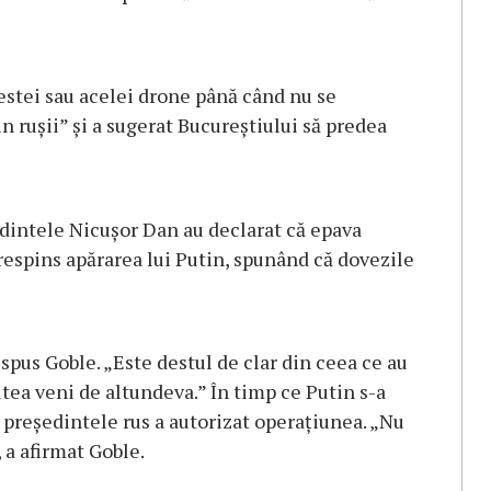
stei sau acelei drone până când nu se
in rușii” și a sugerat Bucureștiului să predea
edintele Nicușor Dan au declarat că epava
respins apărarea lui Putin, spunând că dovezile
 spus Goble. „Este destul de clar din ceea ce au
tea veni de altundeva.” În timp ce Putin s-a
ă președintele rus a autorizat operațiunea. „Nu
 a afirmat Goble.