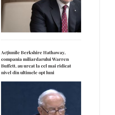
Acțiunile Berkshire Hathaway,
compania miliardarului Warren
Buffett, au urcat la cel mai ridicat
nivel din ultimele opt luni