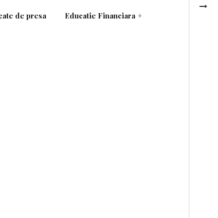
ate de presa
Educatie Financiara
+