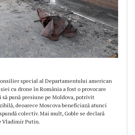
 consilier special al Departamentului american
usiei cu drone în România a fost o provocare
i să pună presiune pe Moldova, potrivit
izibilă, deoarece Moscova beneficiază atunci
răspundă colectiv. Mai mult, Goble se declară
e Vladimir Putin.