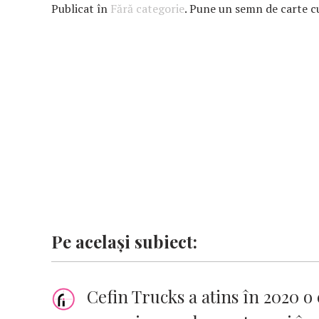
e
at
it
k
ai
se
p
Publicat în
Fără categorie
. Pune un semn de carte 
b
s
te
e
l
n
y
o
A
r
dI
g
Li
o
p
n
er
n
k
p
k
Pe același subiect:
Cefin Trucks a atins în 2020 o 