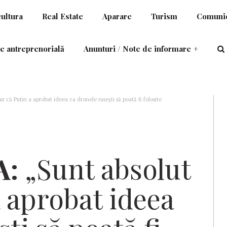
cultura
Real Estate
Aparare
Turism
Comunic
e antreprenorială
Anunturi / Note de informare
+
ur că Putin a aprobat ideea ca dronele rusești să poată fi folosite
A:
„Sunt absolut
a aprobat ideea