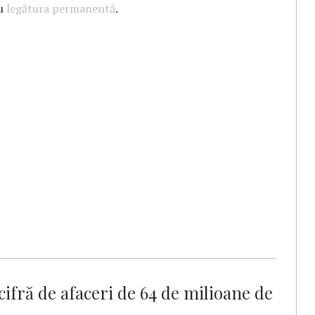
cu
legătura permanentă
.
cifră de afaceri de 64 de milioane de