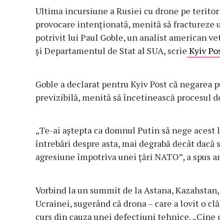
Ultima incursiune a Rusiei cu drone pe teritor
provocare intenționată, menită să fractureze
potrivit lui Paul Goble, un analist american vet
și Departamentul de Stat al SUA, scrie
Kyiv Pos
Goble a declarat pentru Kyiv Post că negarea pu
previzibilă, menită să încetinească procesul d
„Te-ai aștepta ca domnul Putin să nege acest l
întrebări despre asta, mai degrabă decât dacă 
agresiune împotriva unei țări NATO”, a spus an
Vorbind la un summit de la Astana, Kazahstan, 
Ucrainei, sugerând că drona – care a lovit o clă
curs din cauza unei defecțiuni tehnice. „Cine