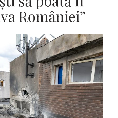
ti să poată fi
iva României”