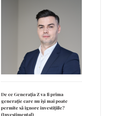
De ce Generația Z va fi prima
generație care nu își mai poate
permite să ignore investițiile?
(Investimental)