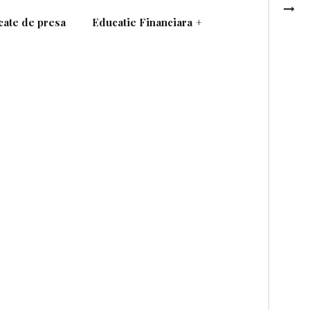
ate de presa
Educatie Financiara
+