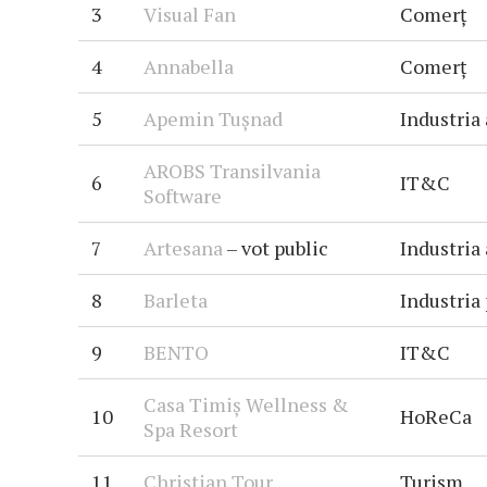
3
Visual Fan
Comerț
4
Annabella
Comerț
5
Apemin Tușnad
Industria
AROBS Transilvania
6
IT&C
Software
7
Artesana
– vot public
Industria
8
Barleta
Industria
9
BENTO
IT&C
Casa Timiș Wellness &
10
HoReCa
Spa Resort
11
Christian Tour
Turism