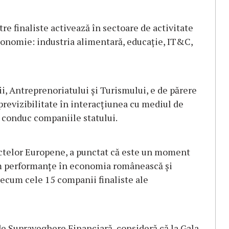
re finaliste activează în sectoare de activitate
economie: industria alimentară, educație, IT&C,
i, Antreprenoriatului și Turismului, e de părere
 previzibilitate în interacțiunea cu mediul de
e conduc companiile statului.
iectelor Europene, a punctat că este un moment
em performanțe în economia românească și
ecum cele 15 companii finaliste ale
de Supraveghere Financiară, consideră că la Gala