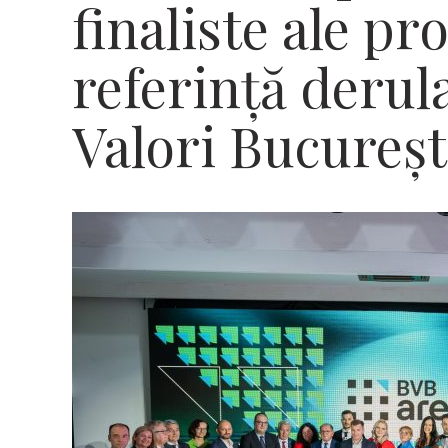
finaliste ale p
referință derul
Valori Bucureșt