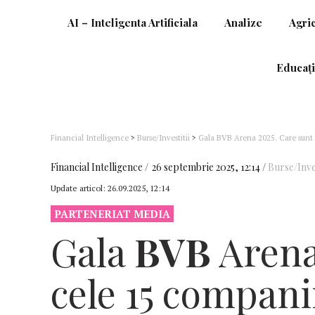
AI – Inteligenta Artificiala
Analize
Agri
Educați
Financial Intelligence
>
Burse/Investitii
>
Gala BVB Arena 2025. Care sunt c
derulat de Bursa de Valori București
Financial Intelligence
26 septembrie 2025, 12:14
Burse/Inves
Update articol:
26.09.2025, 12:14
PARTENERIAT MEDIA
Gala
BVB
Arena
cele 15 compani