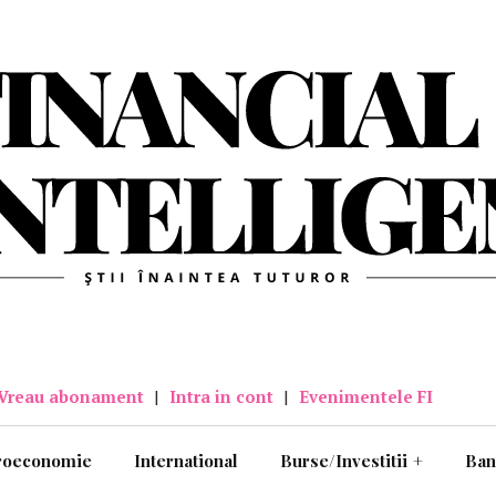
Vreau abonament
|
Intra in cont
|
Evenimentele FI
roeconomie
International
Burse/Investitii
+
Ban