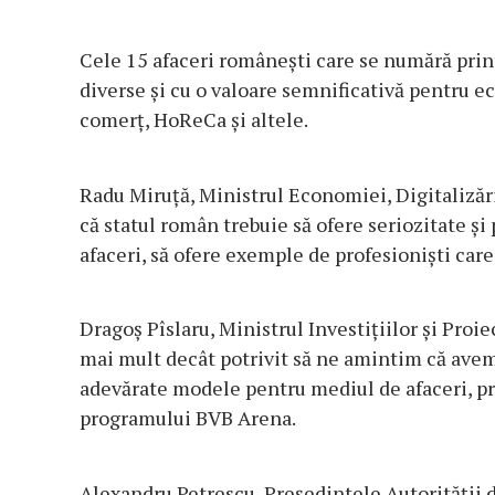
Cele 15 afaceri românești care se numără print
diverse și cu o valoare semnificativă pentru 
comerț, HoReCa și altele.
Radu Miruță, Ministrul Economiei, Digitalizări
că statul român trebuie să ofere seriozitate și
afaceri, să ofere exemple de profesioniști car
Dragoș Pîslaru, Ministrul Investițiilor și Pro
mai mult decât potrivit să ne amintim că av
adevărate modele pentru mediul de afaceri, pr
programului BVB Arena.
Alexandru Petrescu, Președintele Autorității 