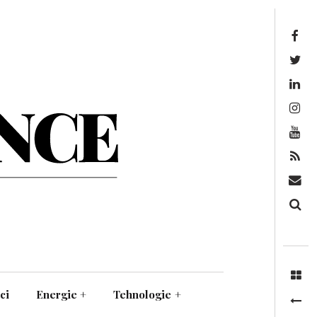
Facebook
Twitter
Linkedin
Instagram
Youtube
Feed
Mail
Căutare
ci
Energie
+
Tehnologie
+