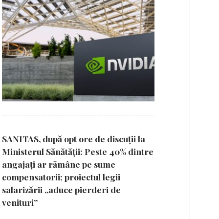
SANITAS, după opt ore de discuții la
Ministerul Sănătății: Peste 40% dintre
angajați ar rămâne pe sume
compensatorii; proiectul legii
salarizării „aduce pierderi de
venituri”