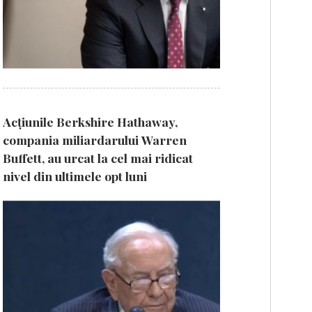
Acțiunile Berkshire Hathaway,
compania miliardarului Warren
Buffett, au urcat la cel mai ridicat
nivel din ultimele opt luni