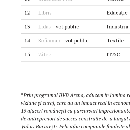
12
Libris
Educație
13
Lidas
– vot public
Industria
14
Sofiaman
– vot public
Textile
15
Zitec
IT&C
”
Prin programul BVB Arena, aducem în lumina re
viziune și curaj, care au un impact real în econo
15 afaceri românești cu parcursuri impresionante
de antreprenori de succes construite de-a lungul 
Valori București. Felicităm companiile finaliste al