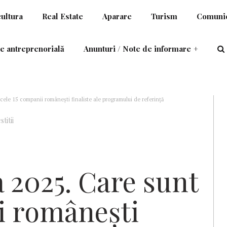
cultura
Real Estate
Aparare
Turism
Comunic
e antreprenorială
Anunturi / Note de informare
+
ele 15 companii românești finaliste ale programului de referință
titii
 2025. Care sunt
i românești