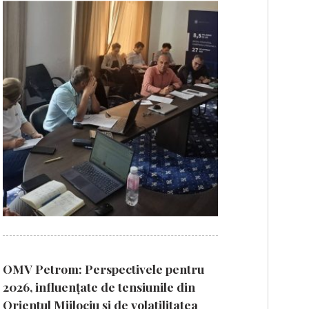
OMV Petrom: Perspectivele pentru
2026, influențate de tensiunile din
Orientul Mijlociu și de volatilitatea