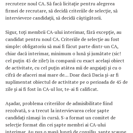
recruteze noul CA. Să facă licitație pentru alegerea
firmei de recrutare, să decidă criteriile de selecție, să
intervieveze candidații, să decidă câștigătorii.
Sigur, toți membrii CA-ului interimar, fără excepție, au
candidat pentru noul CA. Criteriile de selecție au fost
simple: obligatoriu să mai fi făcut parte dintr-un CA,
chiar dacă interimar, minimum o lună și jumătate (sic!
cel puțin 45 de zile!) în companii cu exact același obiect
de activitate, cu cel puțin atâtea mii de angajați și cu o
cifră de afaceri mai mare de… Doar dacă Dacia și-ar fi
suplimentat obiectul de activitate pe o perioada de 45 de
zile și ai fi fost în CA-ul lor, te-ai fi calificat.
Așadar, problema criteriilor de admisibilitate fiind
rezolvată, s-a trecut la intervievarea celor șapte
candidați rămași în cursă. S-a format un comitet de
selecție format din cei șapte membri ai CA-ului
interimar. Au pus o masă lungă de consiliu, șapte scaune.