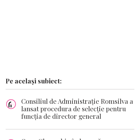
o
p
n
er
n
k
p
k
Pe același subiect:
Consiliul de Administrație Romsilva a
lansat procedura de selecție pentru
funcția de director general