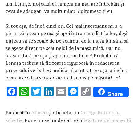
am. Lenuțo, notează că nimeni nu mai are întrebări și
ceva de adăugat! Va mulțumim! Mulțumesc și eu!
Și tot așa, de încă cinci ori. Cel mai interesant mi s-a
părut că ieșeau pe ușă și apoi intrau imediat la loc, deși
puteau să se scoale de pe scaunul de la masă lungă și să
se așeze direct pe scăunelul de la masă mică. Dar nu,
ieșeau afară pe ușa și apoi intrau la loc! Probabil că
Lenuța trebuia să fie foarte riguroasă în redactarea
procesului verbal: «Candidatul a intrat pe ușa, a închis-
o, s-a așezat, a scos dosaru și l-a pus pe măsuță!…»”
F
W
T
Li
E
M
C
Share
ac
h
w
n
m
es
o
e
at
it
k
ai
se
p
Publicat în
Afaceri
și etichetat în
Geroge Butunoiu
,
b
s
te
e
l
n
y
selectie
. Pune un semn de carte cu
legătura permanentă
.
o
A
r
dI
g
Li