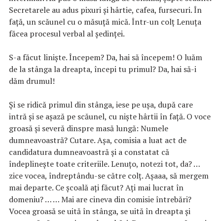
Secretarele au adus pixuri și hârtie, cafea, fursecuri. În
față, un scăunel cu o măsuță mică. Într-un colț Lenuța
făcea procesul verbal al ședinței.
S-a făcut liniște. Începem? Da, hai să începem! O luăm
de la stânga la dreapta, începi tu primul? Da, hai să-i
dăm drumul!
Și se ridică primul din stânga, iese pe ușa, după care
intră și se așază pe scăunel, cu niște hârtii în față. O voce
groasă și severă dinspre masă lungă: Numele
dumneavoastră? Cutare. Așa, comisia a luat act de
candidatura dumneavoastră și a constatat că
îndeplinește toate criteriile. Lenuțo, notezi tot, da? …
zice vocea, îndreptându-se către colț. Așaaa, să mergem
mai departe. Ce școală ați făcut? Ați mai lucrat în
domeniu? … … Mai are cineva din comisie întrebări?
Vocea groasă se uită în stânga, se uită în dreapta și