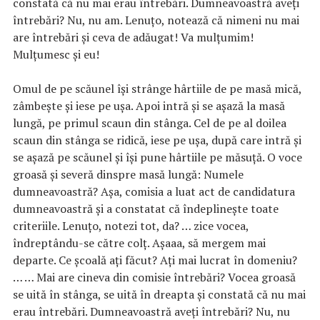
constată că nu mai erau întrebări. Dumneavoastră aveți
întrebări? Nu, nu am. Lenuțo, notează că nimeni nu mai
are întrebări și ceva de adăugat! Va mulțumim!
Mulțumesc și eu!
Omul de pe scăunel își strânge hârtiile de pe masă mică,
zâmbește și iese pe ușa. Apoi intră și se așază la masă
lungă, pe primul scaun din stânga. Cel de pe al doilea
scaun din stânga se ridică, iese pe ușa, după care intră și
se așază pe scăunel și își pune hârtiile pe măsuță. O voce
groasă și severă dinspre masă lungă: Numele
dumneavoastră? Așa, comisia a luat act de candidatura
dumneavoastră și a constatat că îndeplinește toate
criteriile. Lenuțo, notezi tot, da? … zice vocea,
îndreptându-se către colț. Așaaa, să mergem mai
departe. Ce școală ați făcut? Ați mai lucrat în domeniu?
… … Mai are cineva din comisie întrebări? Vocea groasă
se uită în stânga, se uită în dreapta și constată că nu mai
erau întrebări. Dumneavoastră aveți întrebări? Nu, nu