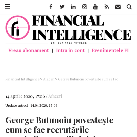
Facebook
Twitter
Linkedin
Instagram
Youtube
Feed
Mail
Căutar
Vreau abonament
|
Intra in cont
|
Evenimentele FI
Financial Intelligence
>
Afaceri
>
George Butunoiu povesteşte cum se fac
recrutările membrilor consiliului de administrație la una dintre cele câteva
companii de importantă strategică: Toți membrii CA-ului interimar, fără excepție,
au candidat pentru noul CA şi s-au intervievat între ei
14 aprilie 2020, 17:06
Afaceri
Update articol:
14.04.2020, 17:06
George Butunoiu povesteşte
cum se fac recrutările