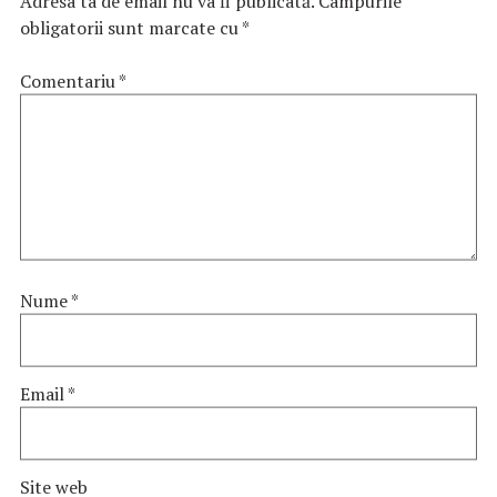
Adresa ta de email nu va fi publicată.
Câmpurile
obligatorii sunt marcate cu
*
Comentariu
*
Nume
*
Email
*
Site web