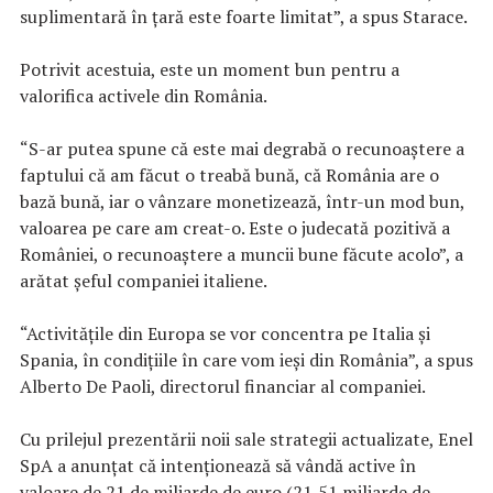
suplimentară în ţară este foarte limitat”, a spus Starace.
Potrivit acestuia, este un moment bun pentru a
valorifica activele din România.
“S-ar putea spune că este mai degrabă o recunoaştere a
faptului că am făcut o treabă bună, că România are o
bază bună, iar o vânzare monetizează, într-un mod bun,
valoarea pe care am creat-o. Este o judecată pozitivă a
României, o recunoaştere a muncii bune făcute acolo”, a
arătat şeful companiei italiene.
“Activităţile din Europa se vor concentra pe Italia şi
Spania, în condiţiile în care vom ieşi din România”, a spus
Alberto De Paoli, directorul financiar al companiei.
Cu prilejul prezentării noii sale strategii actualizate, Enel
SpA a anunţat că intenţionează să vândă active în
valoare de 21 de miliarde de euro (21,51 miliarde de