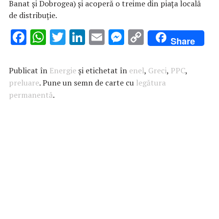
Banat şi Dobrogea) şi acoperă o treime din piaţa locală
de distribuţie.
F
W
T
Li
E
M
C
Share
ac
h
w
n
m
es
o
e
at
it
k
ai
se
p
Publicat în
Energie
și etichetat în
enel
,
Greci
,
PPC
,
b
s
te
e
l
n
y
preluare
. Pune un semn de carte cu
legătura
permanentă
o
A
.
r
dI
g
Li
o
p
n
er
n
k
p
k