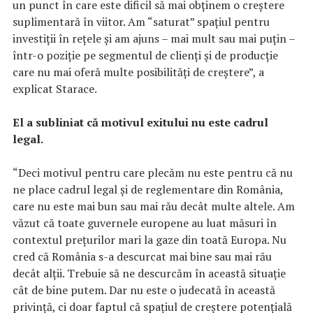
un punct în care este dificil să mai obţinem o creştere
suplimentară în viitor. Am “saturat” spaţiul pentru
investiţii în reţele şi am ajuns – mai mult sau mai puţin –
într-o poziţie pe segmentul de clienţi şi de producţie
care nu mai oferă multe posibilităţi de creştere”, a
explicat Starace.
El a subliniat că motivul exitului nu este cadrul
legal.
“Deci motivul pentru care plecăm nu este pentru că nu
ne place cadrul legal şi de reglementare din România,
care nu este mai bun sau mai rău decât multe altele. Am
văzut că toate guvernele europene au luat măsuri în
contextul preţurilor mari la gaze din toată Europa. Nu
cred că România s-a descurcat mai bine sau mai rău
decât alţii. Trebuie să ne descurcăm în această situaţie
cât de bine putem. Dar nu este o judecată în această
privinţă, ci doar faptul că spaţiul de creştere potenţială