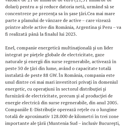
dolari) pentru a-şi reduce datoria netă, urmând să se
concentreze pe prezenţa sa în şase ţări.Cea mai mare
parte a planului de vânzare de active – care vizează
printre altele active din România, Argentina şi Peru – va
fi realizată până la finalul lui 2023.
Enel, companie energetică multinaţională şi un lider
integrat pe pieţele globale de electricitate, gaze
naturale şi energii din surse regenerabile, activează în
peste 30 de ţări din lume, având o capacitate totală
instalată de peste 88 GW. În România, compania este
unul dintre cei mai mari investitori privaţi în domeniul
energetic, cu operaţiuni în sectorul distribuţiei şi
furnizării de electricitate, precum şi al producţiei de
energie electrică din surse regenerabile, din anul 2005.
Companiile E-Distribuţie operează reţele cu o lungime
totală de aproximativ 128.000 de kilometri în trei zone
importante ale ţării (Muntenia Sud – inclusiv Bucureşti,