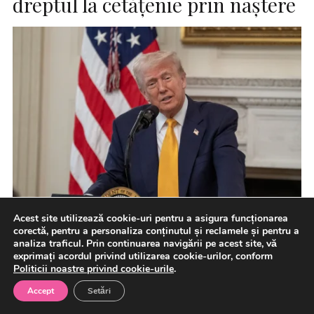
dreptul la cetăţenie prin naştere
Acest site utilizează cookie-uri pentru a asigura funcționarea
corectă, pentru a personaliza conținutul și reclamele și pentru a
Preşedintele SUA, Donald Trump, a semnat joi două
analiza traficul. Prin continuarea navigării pe acest site, vă
exprimați acordul privind utilizarea cookie-urilor, conform
ordine executive, într-o nouă încercare de a restricţiona
Politicii noastre privind cookie-urile
.
dreptul la […]
Accept
Setări