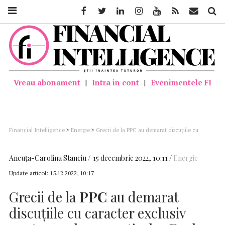
Facebook
Twitter
Linkedin
Instagram
Youtube
Feed
Mail
Căutar
Vreau abonament
|
Intra in cont
|
Evenimentele FI
Financial Intelligence
>
Energie
>
Grecii de la PPC au demarat discuţiile cu
caracter exclusiv pentru preluarea activelor Enel din România
Ancuţa-Carolina Stanciu
15 decembrie 2022, 10:11
Energie
Update articol:
15.12.2022, 10:17
Grecii de la
PPC
au demarat
discuţiile cu caracter exclusiv