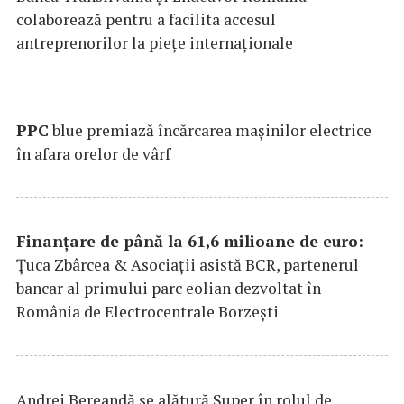
colaborează pentru a facilita accesul
antreprenorilor la pieţe internaţionale
PPC
blue premiază încărcarea maşinilor electrice
în afara orelor de vârf
Finanțare de până la 61,6 milioane de euro:
Țuca Zbârcea & Asociații asistă BCR, partenerul
bancar al primului parc eolian dezvoltat în
România de Electrocentrale Borzești
Andrei Bereandă se alătură Super în rolul de