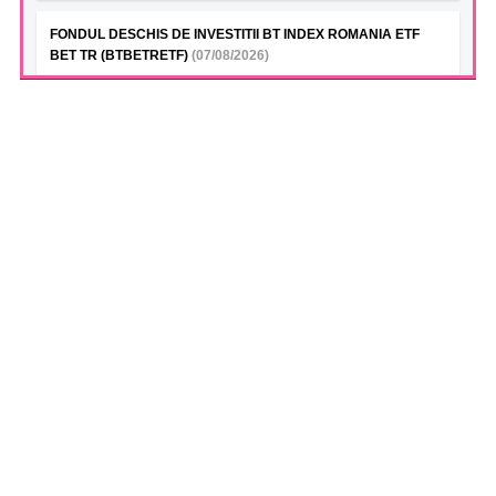
FONDUL DESCHIS DE INVESTITII BT INDEX ROMANIA ETF
BET TR (BTBETRETF)
(07/08/2026)
VAN la data 06.08.2026
FONDUL DESCHIS DE INVESTITII ETF ENERGIE PATRIA-
TRADEVILLE (PTENGETF)
(07/08/2026)
VAN la data 06.08.2026
FONDUL DESCHIS DE INVESTITII ETF BET PATRIA-
TRADEVILLE (TVBETETF)
(07/08/2026)
VAN la data 06.08.2026