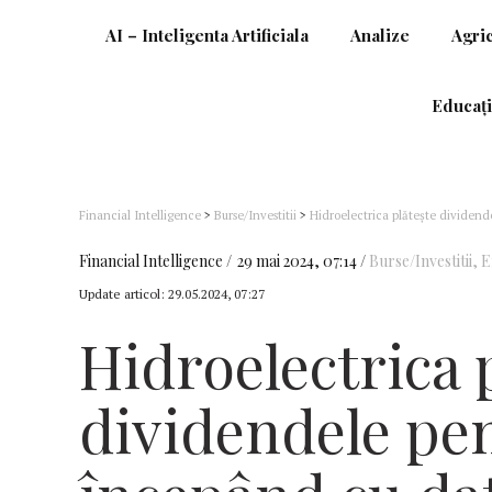
AI – Inteligenta Artificiala
Analize
Agri
Educați
Financial Intelligence
>
Burse/Investitii
>
Hidroelectrica plăteşte dividend
Financial Intelligence
29 mai 2024, 07:14
Burse/Investitii
,
E
Update articol:
29.05.2024, 07:27
Hidroelectrica 
dividendele pe