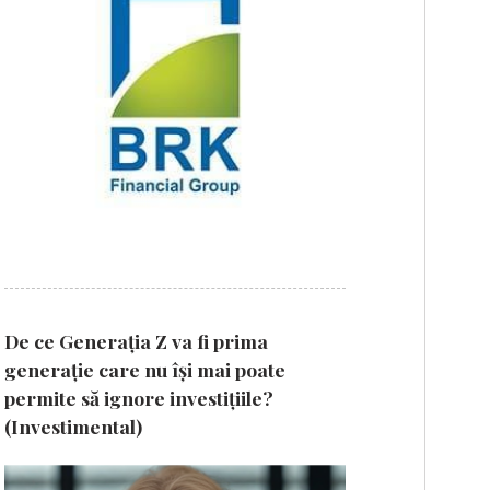
De ce Generația Z va fi prima
generație care nu își mai poate
permite să ignore investițiile?
(Investimental)