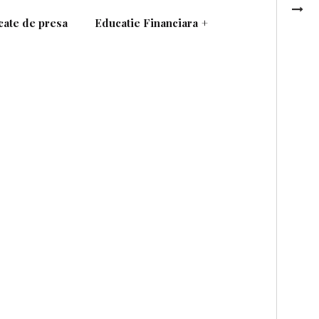
ate de presa
Educatie Financiara
+