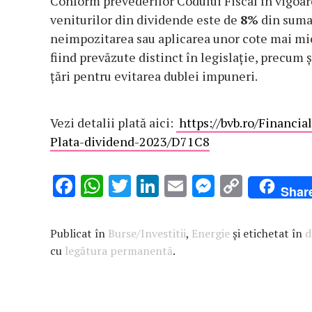
Conform prevederilor Codului Fiscal în vigoar
veniturilor din dividende este de
8%
din suma 
neimpozitarea sau aplicarea unor cote mai mic
fiind prevăzute distinct în legislație, precum
țări pentru evitarea dublei impuneri.
Vezi detalii plată aici:
https://bvb.ro/Financ
Plata-dividend-2023/D71C8
F
W
T
Li
E
M
C
Shar
ac
h
w
n
m
es
o
e
at
it
k
ai
se
p
Publicat în
Burse/Investitii
,
Energie
și etichetat în
d
b
s
te
e
l
n
y
cu
legătura permanentă
.
o
A
r
dI
g
Li
o
p
n
er
n