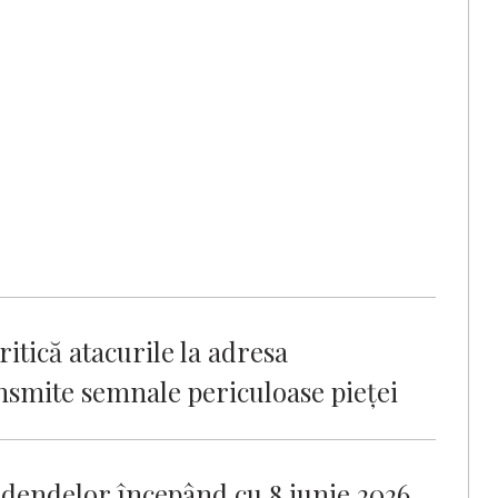
itică atacurile la adresa
nsmite semnale periculoase pieței
dendelor începând cu 8 iunie 2026