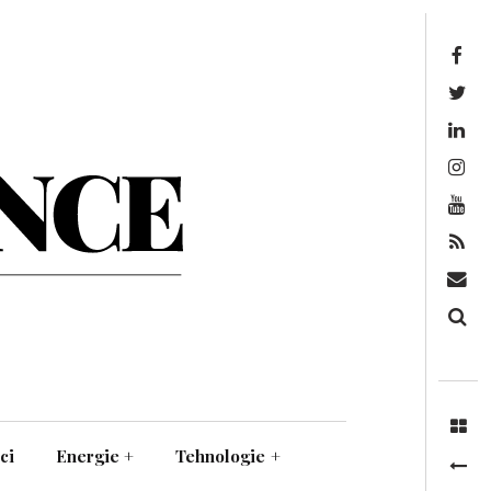
Facebook
Twitter
Linkedin
Instagram
Youtube
Feed
Mail
Căutare
ci
Energie
+
Tehnologie
+