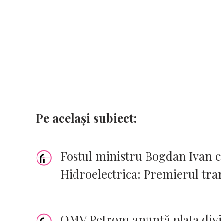
k
p
k
Pe același subiect:
Fostul ministru Bogdan Ivan cr
Hidroelectrica: Premierul tra
OMV Petrom anunță plata divi