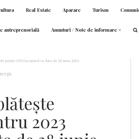
cultura
Real Estate
Aparare
Turism
Comunic
e antreprenorială
Anunturi / Note de informare
+
ele pentru 2023 începând cu data de 28 iunie 2024
nergie
plăteşte
ntru 2023