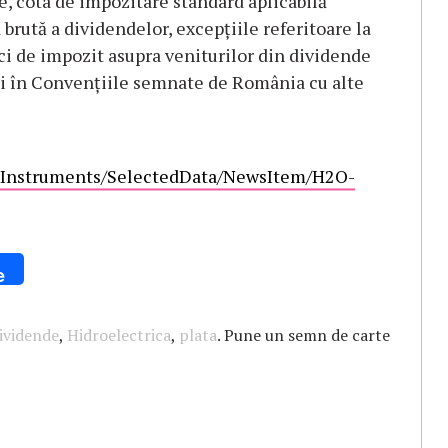
e, cota de impozitare standard aplicabilă
brută a dividendelor, excepțiile referitoare la
i de impozit asupra veniturilor din dividende
 și în Convențiile semnate de România cu alte
ialInstruments/SelectedData/NewsItem/H2O-
e
ividende
,
Hidroelectrica
,
plata
. Pune un semn de carte