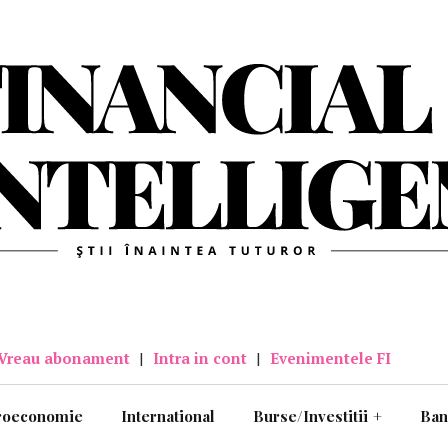
Vreau abonament
|
Intra in cont
|
Evenimentele FI
roeconomie
International
Burse/Investitii
+
Ban