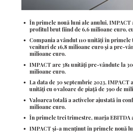
În primele nouă luni ale anului, IMPACT a 
profitul brut fiind de 6,6 milioane euro, c
Compania a vândut 110 unități în primele 
venituri de 16,8 milioane euro și a pre-vând
milioane euro.
IMPACT are 381 unități pre-vândute la 30 
milioane euro.
La data de 30 septembrie 2023, IMPACT ar
unități cu o valoare de piață de 390 de mi
Valoarea totală a activelor ajustată în c
milioane euro.
În primele trei trimestre, marja EBITDA a
IMPACT și-a menținut în primele nouă luni 