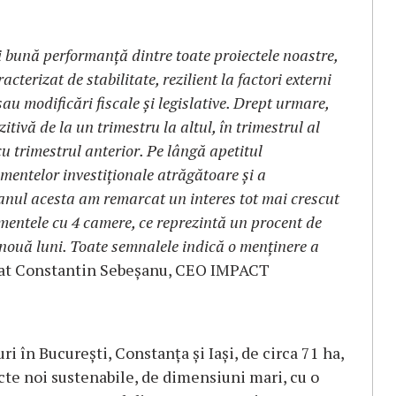
bună performanță dintre toate proiectele noastre,
terizat de stabilitate, rezilient la factori externi
au modificări fiscale și legislative. Drept urmare,
tivă de la un trimestru la altul, în trimestrul al
 trimestrul anterior. Pe lângă apetitul
amentelor investiționale atrăgătoare și a
, anul acesta am remarcat un interes tot mai crescut
mentele cu 4 camere, ce reprezintă un procent de
 nouă luni. Toate semnalele indică o menținere a
arat Constantin Sebeșanu, CEO IMPACT
 în București, Constanța și Iași, de circa 71 ha,
cte noi sustenabile, de dimensiuni mari, cu o