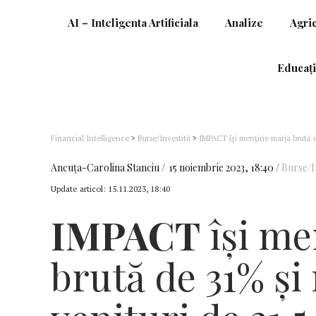
AI – Inteligenta Artificiala
Analize
Agri
Educați
Financial Intelligence
>
Burse/Investitii
>
IMPACT își menține marja brută d
luni ale anului
Ancuţa-Carolina Stanciu
15 noiembrie 2023, 18:40
Burse/In
Update articol:
15.11.2023, 18:40
IMPACT
își me
brută de 31% și