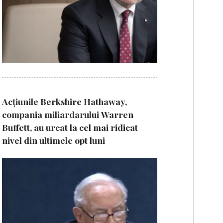
Acțiunile Berkshire Hathaway,
compania miliardarului Warren
Buffett, au urcat la cel mai ridicat
nivel din ultimele opt luni