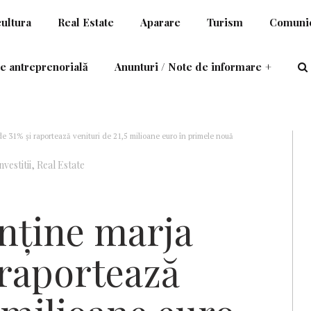
cultura
Real Estate
Aparare
Turism
Comunic
e antreprenorială
Anunturi / Note de informare
+
e 31% și raportează venituri de 21,5 milioane euro în primele nouă
vestitii
,
Real Estate
nține marja
 raportează