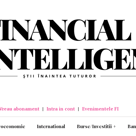
Vreau abonament
|
Intra in cont
|
Evenimentele FI
roeconomie
International
Burse/Investitii
+
Ban