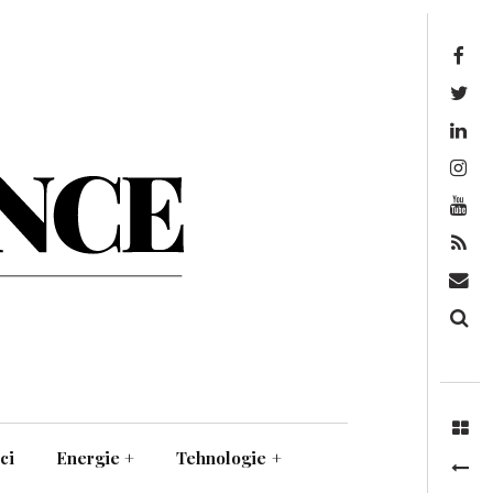
Facebook
Twitter
Linkedin
Instagram
Youtube
Feed
Mail
Căutare
ci
Energie
+
Tehnologie
+