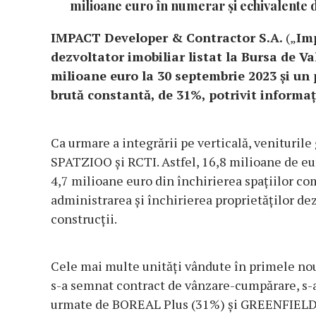
milioane euro în numerar și echivalente 
IMPACT Developer & Contractor S.A.
(„
Im
dezvoltator imobiliar listat la Bursa de Va
milioane euro la 30 septembrie 2023 și un p
brută constantă, de 31%, potrivit informa
Ca urmare a integrării pe verticală, venituril
SPATZIOO și RCTI. Astfel, 16,8 milioane de eur
4,7 milioane euro din închirierea spațiilor 
administrarea și închirierea proprietăților de
construcții.
Cele mai multe unități vândute în primele nouă
s-a semnat contract de vânzare-cumpărare, s-
urmate de BOREAL Plus (31%) și GREENFIELD B