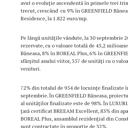
avut o evoluție ascendentă în primele trei tri
trecut, crescând cu 9% în GREENFIELD Băneas
Residence, la 1.822 euro/mp.
Pe lângă unitățile vândute, la 30 septembrie 
rezervate, cu o valoare totală de 43,2 milioa
Băneasa, 8% în BOREAL Plus, 6% în GREENFIE
sfârșitul anului viitor, 357 de unități cu o val
venituri.
72% din totalul de 954 de locuințe finalizate î
septembrie. În GREENFIELD Băneasa, proiectu
al unităților finalizate este de 98%. În LUXU
țară certificat BREEAM Excellent, 83% din apa
BOREAL Plus, ansamblul rezidențial din Consta
sunt contractate în proporție de 32%.