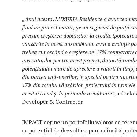
„Anul acesta, LUXURIA Residence a avut cea mai 
fiind un proiect matur, pe un segment de piață carac
precum creșterea dobânzilor la credite ipotecare s
vânzările în acest ansamblu au avut o evoluție pozi
treilea cunoscând o creștere de 17% comparativ cu
investitorilor pentru acest proiect, datorită rand
potențialului mare de apreciere a valorii în timp
din partea end-userilor, în special pentru aparta
17% din totalul vânzărilor proiectului în primele
acestui trend și în perioada următoare”
, a decl
Developer & Contractor.
IMPACT deține un portofoliu valoros de terenuri
cu potențial de dezvoltare pentru încă 5 proie