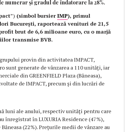
de numerar și gradul de îndatorare la 28%.
pact
”)
(simbol bursier
IMP
), primul
lori București, raportează venituri de 21,5
rofit brut de 6,6 milioane euro, cu o marjă
țiilor transmise BVB.
e grupului provin din activitatea IMPACT,
o sunt generate de vânzarea a 110 unități, iar
comerciale din GREENFIELD Plaza (Băneasa),
zvoltate de IMPACT, precum și din lucrări de
 luni ale anului, respectiv unități pentru care
au înregistrat în LUXURIA Residence (47%),
ăneasa (22%). Prețurile medii de vânzare au