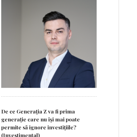
De ce Generația Z va fi prima
generație care nu își mai poate
permite să ignore investițiile?
(Investimental)