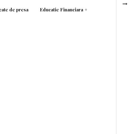
ate de presa
Educatie Financiara
+