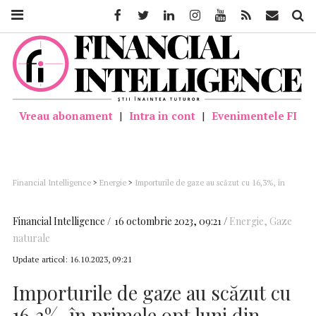
Facebook
Twitter
Linkedin
Instagram
Youtube
Feed
Mail
Căutar
Vreau abonament
|
Intra in cont
|
Evenimentele FI
Financial Intelligence
>
Energie
>
Importurile de gaze au scăzut cu 16,3%, în
primele opt luni din 2023; producţia a crescut cu 4,1%
Financial Intelligence
16 octombrie 2023, 09:21
Energie
,
Gaze
naturale
Update articol:
16.10.2023, 09:21
Importurile de gaze au scăzut cu
16,3%, în primele opt luni din