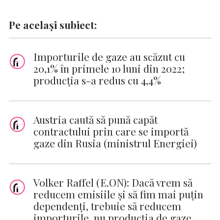
Pe același subiect:
Importurile de gaze au scăzut cu
20,1% în primele 10 luni din 2022;
producţia s-a redus cu 4,4%
Austria caută să pună capăt
contractului prin care se importă
gaze din Rusia (ministrul Energiei)
Volker Raffel (E.ON): Dacă vrem să
reducem emisiile şi să fim mai puţin
dependenţi, trebuie să reducem
importurile, nu producţia de gaze