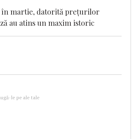
 în martie, datorită prețurilor
ază au atins un maxim istoric
ugă-le pe ale tale