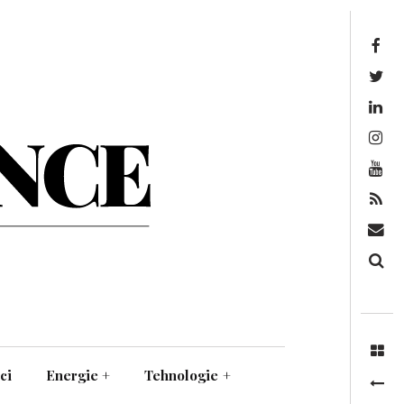
Facebook
Twitter
Linkedin
Instagram
Youtube
Feed
Mail
Căutare
ci
Energie
+
Tehnologie
+