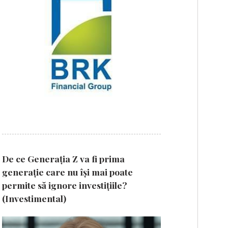
De ce Generația Z va fi prima
generație care nu își mai poate
permite să ignore investițiile?
(Investimental)