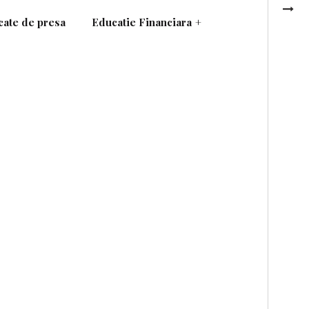
ate de presa
Educatie Financiara
+