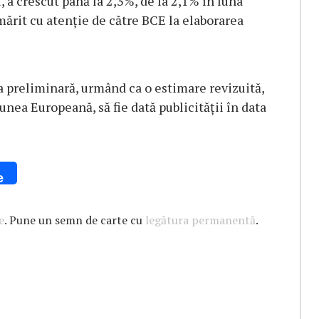
l, a crescut până la 2,3%, de la 2,1% în luna
mărit cu atenţie de către BCE la elaborarea
a preliminară, urmând ca o estimare revizuită,
iunea Europeană, să fie dată publicităţii în data
e
e
. Pune un semn de carte cu
legătura permanentă
.