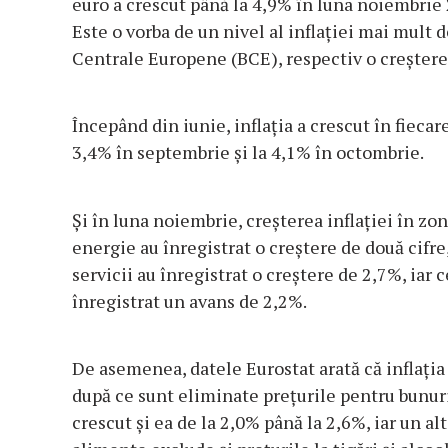
euro a crescut până la 4,9% în luna noiembrie 
Este o vorba de un nivel al inflaţiei mai mult d
Centrale Europene (BCE), respectiv o creştere 
Începând din iunie, inflaţia a crescut în fiecar
3,4% în septembrie şi la 4,1% în octombrie.
Şi în luna noiembrie, creşterea inflaţiei în zon
energie au înregistrat o creştere de două cifre
servicii au înregistrat o creştere de 2,7%, iar c
înregistrat un avans de 2,2%.
De asemenea, datele Eurostat arată că inflaţia
după ce sunt eliminate preţurile pentru bunuri
crescut şi ea de la 2,0% până la 2,6%, iar un al