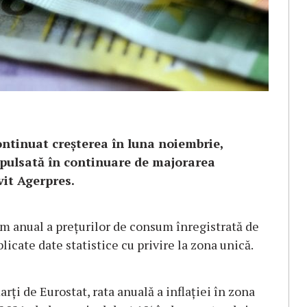
continuat creşterea în luna noiembrie,
opulsată în continuare de majorarea
vit Agerpres.
tm anual a preţurilor de consum înregistrată de
licate date statistice cu privire la zona unică.
rţi de Eurostat, rata anuală a inflaţiei în zona