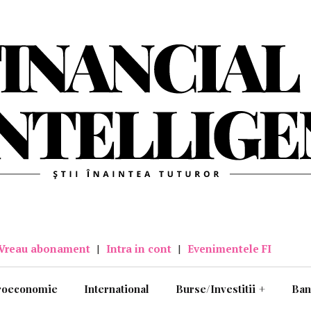
Vreau abonament
|
Intra in cont
|
Evenimentele FI
roeconomie
International
Burse/Investitii
+
Ban