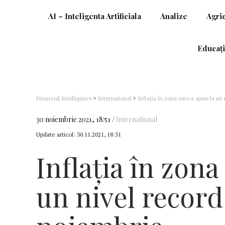
AI – Inteligenta Artificiala
Analize
Agri
Educați
Financial Intelligence
>
International
>
Inflaţia în zona euro a ajuns la u
30 noiembrie 2021, 18:51
International
Update articol:
30.11.2021, 18:51
Inflaţia în zona
un nivel record