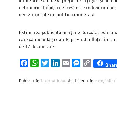
alimente exclude şi preţurile la ţigări şi alcoo
octombrie. Inflaţia de bază este indicatorul ur
deciziilor sale de politică monetară.
Estimarea publicată marţi de Eurostat este un
care să includă şi datele privind inflaţia în Un
de 17 decembrie.
F
W
T
Li
E
M
C
Shar
ac
h
w
n
m
es
o
e
at
it
k
ai
se
p
Publicat în
International
și etichetat în
euro
,
inflati
b
s
te
e
l
n
y
o
A
r
dI
g
Li
o
p
n
er
n
k
p
k