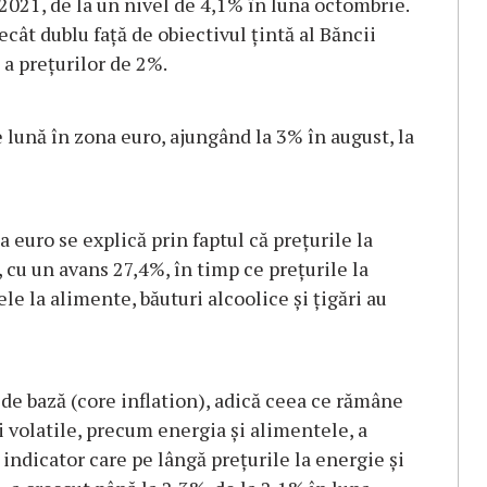
2021, de la un nivel de 4,1% în luna octombrie.
ecât dublu faţă de obiectivul ţintă al Băncii
a preţurilor de 2%.
e lună în zona euro, ajungând la 3% în august, la
a euro se explică prin faptul că preţurile la
, cu un avans 27,4%, în timp ce preţurile la
ele la alimente, băuturi alcoolice şi ţigări au
 de bază (core inflation), adică ceea ce rămâne
 volatile, precum energia şi alimentele, a
t indicator care pe lângă preţurile la energie şi