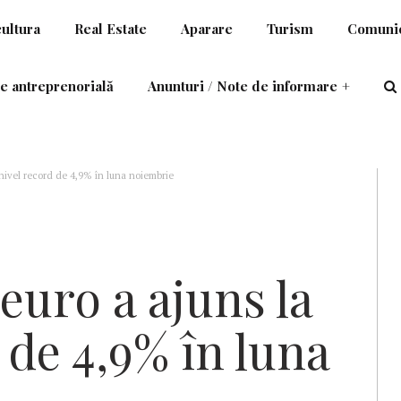
cultura
Real Estate
Aparare
Turism
Comunic
e antreprenorială
Anunturi / Note de informare
+
n nivel record de 4,9% în luna noiembrie
 euro a ajuns la
 de 4,9% în luna