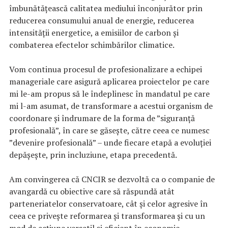
îmbunătățească calitatea mediului înconjurător prin
reducerea consumului anual de energie, reducerea
intensității energetice, a emisiilor de carbon și
combaterea efectelor schimbărilor climatice.
Vom continua procesul de profesionalizare a echipei
manageriale care asigură aplicarea proiectelor pe care
mi le-am propus să le îndeplinesc în mandatul pe care
mi l-am asumat, de transformare a acestui organism de
coordonare și îndrumare de la forma de ”siguranță
profesională”, în care se găsește, către ceea ce numesc
”devenire profesională” – unde fiecare etapă a evoluției
depășește, prin incluziune, etapa precedentă.
Am convingerea că CNCIR se dezvoltă ca o companie de
avangardă cu obiective care să răspundă atât
parteneriatelor conservatoare, cât și celor agresive în
ceea ce privește reformarea și transformarea și cu un
mod de acțiune versatil și eficient în economie.