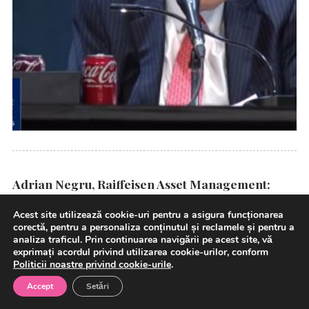
Adrian Negru, Raiffeisen Asset Management:
România trece de la cultura economisirii la
Acest site utilizează cookie-uri pentru a asigura funcționarea
cultura investițiilor; pregătim un nou fond care va
corectă, pentru a personaliza conținutul și reclamele și pentru a
valorifica marile transformări globale
analiza traficul. Prin continuarea navigării pe acest site, vă
exprimați acordul privind utilizarea cookie-urilor, conform
Politicii noastre privind cookie-urile
.
Accept
Setări