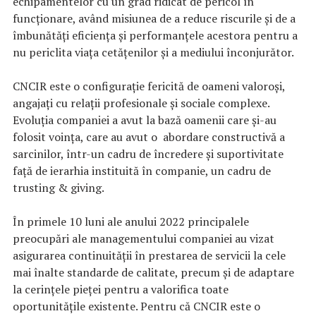
echipamentelor cu un grad ridicat de pericol în
funcționare, având misiunea de a reduce riscurile și de a
îmbunătăți eficiența și performanțele acestora pentru a
nu periclita viața cetățenilor și a mediului înconjurător.
CNCIR este o configurație fericită de oameni valoroși,
angajați cu relații profesionale și sociale complexe.
Evoluția companiei a avut la bază oamenii care și-au
folosit voința, care au avut o abordare constructivă a
sarcinilor, într-un cadru de încredere și suportivitate
față de ierarhia instituită în companie, un cadru de
trusting & giving.
În primele 10 luni ale anului 2022 principalele
preocupări ale managementului companiei au vizat
asigurarea continuității în prestarea de servicii la cele
mai înalte standarde de calitate, precum și de adaptare
la cerințele pieței pentru a valorifica toate
oportunitățile existente. Pentru că CNCIR este o