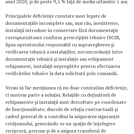
anul 2020, și de peste 9,5 % față de media ultimilor 5 ani.
Principalele deficiențe constate sunt legate de
documentațiile incomplete sau, mai rău, inexistente,
instalații introduse în conservare fără documentație
corespunzătoare conform prescripției tehnice ISCIR,
lipsa operatorului responsabil cu supravegherea şi
verificarea tehnică a instalaţiilor, neconcordanță între
documentație tehnică și instalație sau echipament
echipament, instalații nepregătite pentru efectuarea
verificărilor tehnice la data solicitată prin comandă.
Vreau să fac mențiunea că nu doar constatăm deficiențe,
ci suntem parte a soluției. Relațiile cu deținătorii de
echipamente și instalații sunt dezvoltate pe coordonate
de funcționalitate, dincolo de relația contractuală și
cadrul general de a contribui la asigurarea siguranței
cetățeanului, generându-se un spațiu de înțelegere
reciprocă, precum și de a asigura transferul de