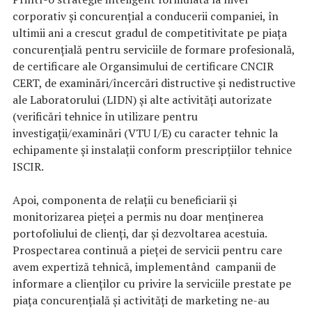
corporativ și concurențial a conducerii companiei, în
ultimii ani a crescut gradul de competitivitate pe piața
concurențială pentru serviciile de formare profesională,
de certificare ale Organsimului de certificare CNCIR
CERT, de examinări/încercări distructive și nedistructive
ale Laboratorului (LIDN) și alte activități autorizate
(verificări tehnice în utilizare pentru
investigații/examinări (VTU I/E) cu caracter tehnic la
echipamente și instalații conform prescripțiilor tehnice
ISCIR.
Apoi, componenta de relații cu beneficiarii și
monitorizarea pieței a permis nu doar menținerea
portofoliului de clienți, dar și dezvoltarea acestuia.
Prospectarea continuă a pieței de servicii pentru care
avem expertiză tehnică, implementând campanii de
informare a clienților cu privire la serviciile prestate pe
piața concurențială și activități de marketing ne-au