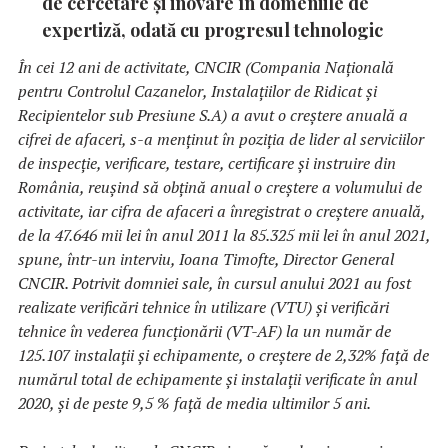
de cercetare și inovare în domeniile de
expertiză, odată cu progresul tehnologic
În cei 12 ani de activitate,
CNCIR (Compania Națională
pentru Controlul Cazanelor, Instalațiilor de Ridicat și
Recipientelor sub Presiune S.A)
a avut o creștere anuală a
cifrei de afaceri, s-a menținut în poziția de lider al serviciilor
de inspecție, verificare, testare, certificare și instruire din
România, reușind să obțină anual o creștere a volumului de
activitate, iar cifra de afaceri a înregistrat o creștere anuală,
de la 47.646 mii lei în anul 2011 la 85.325 mii lei în anul 2021,
spune, într-un interviu,
Ioana Timofte, Director General
CNCIR. Potrivit domniei sale, î
n cursul anului 2021 au fost
realizate verificări tehnice în utilizare (VTU) și verificări
tehnice în vederea funcționării (VT-AF) la un număr de
125.107 instalații și echipamente,
o creștere de 2,32% față de
numărul total de echipamente și instalații verificate în anul
2020, și de peste 9,5 % față de media ultimilor 5 ani.