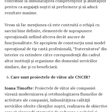
contribuie la îmbunătățirea competențelor și abilităților
pentru ca angajații noștri să performeze și să aducă
rezultate maxime.
Vreau să fac mențiunea că este contruită o echipă cu
sarcini bine definite, elementele de suprapunere
operațională nefiind altceva decât ancore de
funcționalitate. Ne apropiem de construcția unui model
operațional de tip castă profesională, ”fraternitatea” din
interior cu extindere către corespondenții din cadrul
altor instituții și organisme din domeniul serviciilor
similare, dar și cu beneficiarii.
Care sunt proiectele de viitor ale CNCIR?
Ioana Timofte:
Proiectele de viitor ale companiei
vizează modernizarea și retehnologizarea fluxurilor de
activitate ale companiei, îmbunătățirea calității
serviciilor oferite clienților noștri, realizarea de obiective
care să răspundă strategiei de reducere a poluării și