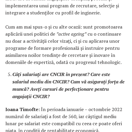
implementarea unui program de recrutare, selecție și
integrare a studenților cu profil de inginerie.
Cum am mai spus-o și cu alte ocazii: sunt promotoarea
aplicării unei politici de
”active ageing”
cu o continuare
nu doar a activității celor vizați, ci și cu aplicarea unor
programe de formare profesională și instruire pentru
asimilarea noilor tendințe de cercetare și inovare în
domeniile de expertiză, odată cu progresul tehnologic.
Câți salariați are CNCIR în prezent? Care este
salariul mediu din CNCIR? Cum vă asigurați forța de
muncă? Aveți cursuri de perfecționare pentru
angajații CNCIR?
Ioana Timofte:
În perioada ianuarie – octombrie 2022
numărul de salariați a fost de 560, iar câștigul mediu
lunar pe salariat este compatibil cu ceea ce poate oferi
piața, în condiții de rentabilitate economică.