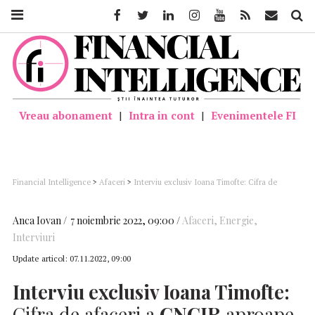
Facebook
Twitter
Linkedin
Instagram
Youtube
Feed
Mail
Căutar
Vreau abonament
|
Intra in cont
|
Evenimentele FI
Financial Intelligence
>
Afaceri
>
Interviu exclusiv Ioana Timofte: Cifra de
afaceri a CNCIR aproape s-a dublat în 10 ani
Anca Iovan
7 noiembrie 2022, 09:00
Afaceri
,
Energie
,
Interviuri
Update articol:
07.11.2022, 09:00
Interviu exclusiv Ioana Timofte:
Cifra de afaceri a
CNCIR
aproape