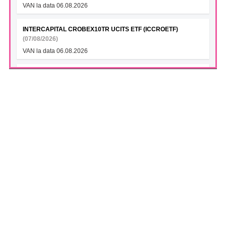
VAN la data 06.08.2026
INTERCAPITAL CROBEX10TR UCITS ETF (ICCROETF)
(07/08/2026)
VAN la data 06.08.2026
INTERCAPITAL SBITOP TR UCITS ETF (ICSLOETF)
(07/08/2026)
VAN la data 06.08.2026
INTERCAPITAL EUR ROMANIA GOVT BOND 5-10YR UCITS
ETF (ICGROETF)
(07/08/2026)
VAN la data 06.08.2026