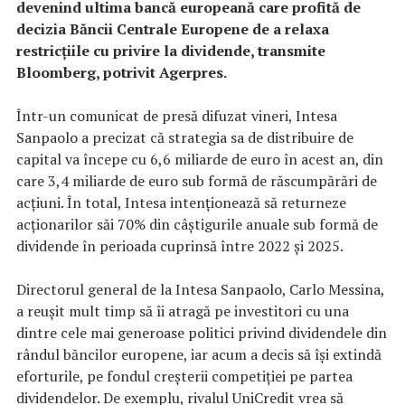
devenind ultima bancă europeană care profită de
decizia Băncii Centrale Europene de a relaxa
restricţiile cu privire la dividende, transmite
Bloomberg, potrivit Agerpres.
Într-un comunicat de presă difuzat vineri, Intesa
Sanpaolo a precizat că strategia sa de distribuire de
capital va începe cu 6,6 miliarde de euro în acest an, din
care 3,4 miliarde de euro sub formă de răscumpărări de
acţiuni. În total, Intesa intenţionează să returneze
acţionarilor săi 70% din câştigurile anuale sub formă de
dividende în perioada cuprinsă între 2022 şi 2025.
Directorul general de la Intesa Sanpaolo, Carlo Messina,
a reuşit mult timp să îi atragă pe investitori cu una
dintre cele mai generoase politici privind dividendele din
rândul băncilor europene, iar acum a decis să îşi extindă
eforturile, pe fondul creşterii competiţiei pe partea
dividendelor. De exemplu, rivalul UniCredit vrea să