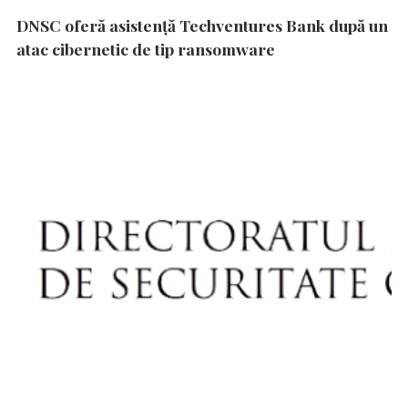
DNSC oferă asistență Techventures Bank după un
atac cibernetic de tip ransomware