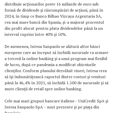
distribuie acţionarilor peste 16 miliarde de euro sub
formă de dividende şi răscumpărări de acţiuni, până în
2024, în timp ce Banco Bilbao Vizcaya Argentaria SA,
cea mai mare bancă din Spania, şi-a majorat procentul
din profit alocat pentru plata dividendelor până la un
interval cuprins între 40% şi 50%.
De asemenea, Intesa Sanpaolo se alătură altor bănci
europene care au început să închidă sucursale ca urmare
a trecerii la online banking şi a unui program mai flexibil
de lucru, după ce pandemia a modificat obiceiurile
clienţilor. Conform planului dezvăluit vineri, Intesa vrea
să îşi îmbunătăţească raportul dintre costuri şi venituri
până la 46,4% în 2025, să închidă 1.500 de sucursale şi să
mute clienţii de retail spre online banking.
Cele mai mari grupuri bancare italiene – UniCredit SpA şi
Intesa Sanpaolo SpA – sunt prezente şi pe piaţa din
România.