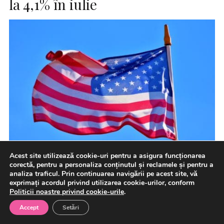
la 4,1% în iulie
Acest site utilizează cookie-uri pentru a asigura funcționarea
corectă, pentru a personaliza conținutul și reclamele și pentru a
Angajatorii din SUA au tăiat în mod neaşteptat 23.000
analiza traficul. Prin continuarea navigării pe acest site, vă
exprimați acordul privind utilizarea cookie-urilor, conform
locuri de muncă luna trecută, iar datele revizuite ale […]
Politicii noastre privind cookie-urile
.
Accept
Setări
7 august 2026
International