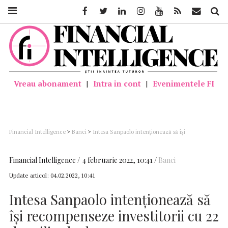
Facebook
Twitter
Linkedin
Instagram
Youtube
Feed
Mail
Căutar
Vreau abonament
|
Intra in cont
|
Evenimentele FI
Financial Intelligence
>
Banci
>
Intesa Sanpaolo intenţionează să îşi
recompenseze investitorii cu 22 de miliarde de euro
Financial Intelligence
4 februarie 2022, 10:41
Banci
Update articol:
04.02.2022, 10:41
Intesa Sanpaolo intenţionează să
îşi recompenseze investitorii cu 22