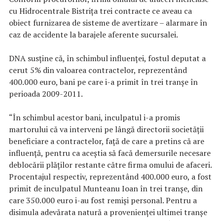
cu Hidrocentrale Bistriţa trei contracte ce aveau ca
obiect furnizarea de sisteme de avertizare – alarmare în
caz de accidente la barajele aferente sucursalei.
DNA susţine că, în schimbul influenţei, fostul deputat a
cerut 5% din valoarea contractelor, reprezentând
400.000 euro, bani pe care i-a primit în trei tranşe în
perioada 2009-2011.
“În schimbul acestor bani, inculpatul i-a promis
martorului că va interveni pe lângă directorii societăţii
beneficiare a contractelor, faţă de care a pretins că are
influenţă, pentru ca aceştia să facă demersurile necesare
deblocării plăţilor restante către firma omului de afaceri.
Procentajul respectiv, reprezentând 400.000 euro, a fost
primit de inculpatul Munteanu Ioan în trei tranşe, din
care 350.000 euro i-au fost remişi personal. Pentru a
disimula adevărata natură a provenienţei ultimei tranşe