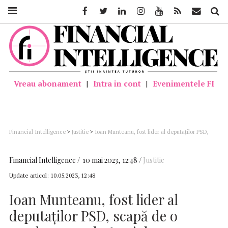
Facebook
Twitter
Linkedin
Instagram
Youtube
Feed
Mail
Căutar
Vreau abonament
|
Intra in cont
|
Evenimentele FI
Financial Intelligence
>
Justitie
>
Ioan Munteanu, fost lider al deputaţilor PSD,
scapă de o condamnare de 6 ani de închisoare prin prescrierea faptelor (dosar
Hidroelectrica)
Financial Intelligence
10 mai 2023, 12:48
Justitie
Update articol:
10.05.2023, 12:48
Ioan Munteanu, fost lider al
deputaţilor PSD, scapă de o