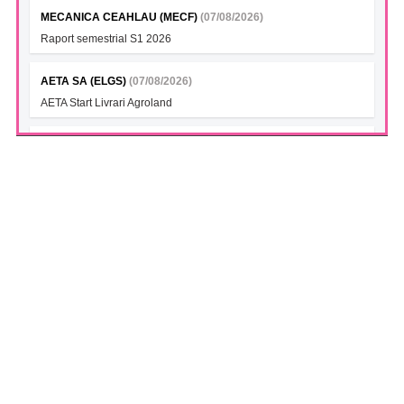
MECANICA CEAHLAU (MECF)
(07/08/2026)
Raport semestrial S1 2026
AETA SA (ELGS)
(07/08/2026)
AETA Start Livrari Agroland
INTERCAPITAL BET-TRN UCITS ETF (ICBETNETF)
(07/08/2026)
VAN la data 06.08.2026
INTERCAPITAL CROBEX10TR UCITS ETF (ICCROETF)
(07/08/2026)
VAN la data 06.08.2026