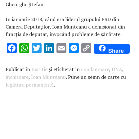
Gheorghe Ştefan.
În ianuarie 2018, când era liderul grupului PSD din
Camera Deputaţilor, Ioan Munteanu a demisionat din
funcţia de deputat, invocând probleme de sănătate.
F
W
T
Li
E
M
C
Share
ac
h
w
n
m
es
o
e
at
it
k
ai
se
p
Publicat în
Justitie
și etichetat în
condamnare
,
DNA
,
b
s
te
e
l
n
y
inchisoare
,
Ioan Munteanu
. Pune un semn de carte cu
legătura permanentă
o
A
r
.
dI
g
Li
o
p
n
er
n
k
p
k