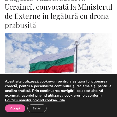
Ucrainei, convocată la Ministerul
de Externe în legătură cu drona
prăbuşită
Acest site utilizează cookie-uri pentru a asigura funcționarea
corectă, pentru a personaliza conținutul și reclamele și pentru a
analiza traficul. Prin continuarea navigării pe acest site, vă
exprimați acordul privind utilizarea cookie-urilor, conform
Politicii noastre privind cookie-urile
.
Şefa diplomaţiei bulgare Velislava Petrova a convocat-o
pe ambasadoare Ucrainei la o întâlnire, luni, în urma
Accept
Setări
prăbuşirii unei […]