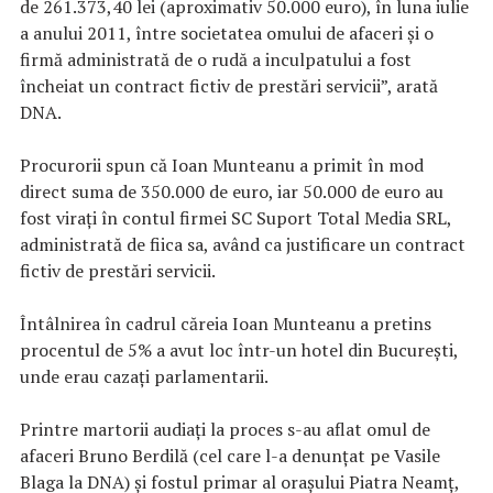
de 261.373,40 lei (aproximativ 50.000 euro), în luna iulie
a anului 2011, între societatea omului de afaceri şi o
firmă administrată de o rudă a inculpatului a fost
încheiat un contract fictiv de prestări servicii”, arată
DNA.
Procurorii spun că Ioan Munteanu a primit în mod
direct suma de 350.000 de euro, iar 50.000 de euro au
fost viraţi în contul firmei SC Suport Total Media SRL,
administrată de fiica sa, având ca justificare un contract
fictiv de prestări servicii.
Întâlnirea în cadrul căreia Ioan Munteanu a pretins
procentul de 5% a avut loc într-un hotel din Bucureşti,
unde erau cazaţi parlamentarii.
Printre martorii audiaţi la proces s-au aflat omul de
afaceri Bruno Berdilă (cel care l-a denunţat pe Vasile
Blaga la DNA) şi fostul primar al oraşului Piatra Neamţ,