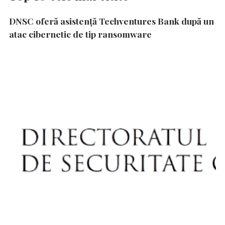
DNSC oferă asistență Techventures Bank după un
atac cibernetic de tip ransomware