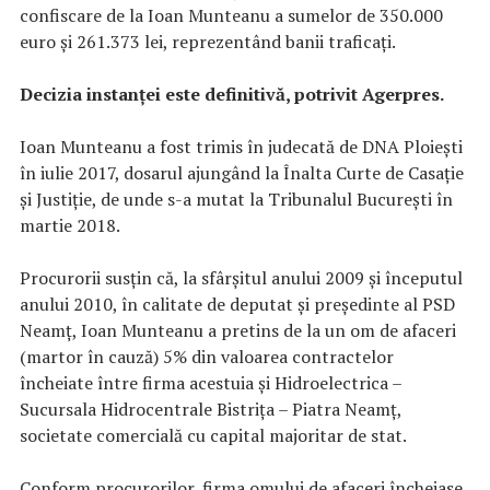
confiscare de la Ioan Munteanu a sumelor de 350.000
euro şi 261.373 lei, reprezentând banii traficaţi.
Decizia instanţei este definitivă, potrivit Agerpres.
Ioan Munteanu a fost trimis în judecată de DNA Ploieşti
în iulie 2017, dosarul ajungând la Înalta Curte de Casaţie
şi Justiţie, de unde s-a mutat la Tribunalul Bucureşti în
martie 2018.
Procurorii susţin că, la sfârşitul anului 2009 şi începutul
anului 2010, în calitate de deputat şi preşedinte al PSD
Neamţ, Ioan Munteanu a pretins de la un om de afaceri
(martor în cauză) 5% din valoarea contractelor
încheiate între firma acestuia şi Hidroelectrica –
Sucursala Hidrocentrale Bistriţa – Piatra Neamţ,
societate comercială cu capital majoritar de stat.
Conform procurorilor, firma omului de afaceri încheiase