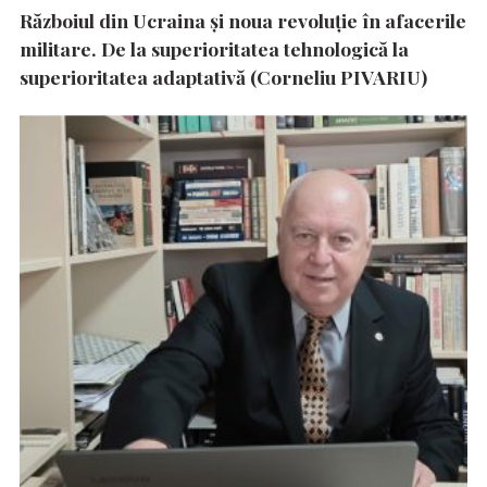
Războiul din Ucraina și noua revoluție în afacerile
militare. De la superioritatea tehnologică la
superioritatea adaptativă (Corneliu PIVARIU)