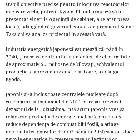
stabili obiective precise pentru înlocuirea reactoarelor
nucleare vechi, potrivit Kyodo. Planul urmează să fie
prezentat vineri la o şedinţă de cabinet, a relatat presa
locală, adăugând că guvernul condus de premierul Sanae
Takaichi va analiza proiectul în această vară.
Industria energetică japoneză estimează că, până în
2040, ţara se va confrunta cu un deficit de electricitate
de aproximativ 5,5 milioane de kilowaţi, echivalentul
producţiei a aproximativ cinci reactoare, a adăugat
Kyodo.
Japonia şi-a închis toate centralele nucleare după
cutremurul şi tsunamiul din 2011, care au provocat
dezastrul de la Fukushima. Însă acum Japonia vrea să
relanseze producţia de energie nucleară pentru a-şi
reduce dependenţa de combustibilii fosili, a atinge
neutralitatea emisiilor de CO2 până în 2050 şi a satisface
nevoile energetice în creştere care au legătură cu