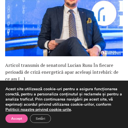
Articol transmis de senatorul Lucian Rusu În fiecare
perioadă de criză energetică apar aceleași întrebări: de
ce am […]
Acest site utilizează cookie-uri pentru a asigura funcționarea
corectă, pentru a personaliza conținutul și reclamele și pentru a
6 august 2026
Energie
Politica
analiza traficul. Prin continuarea navigării pe acest site, vă
exprimați acordul privind utilizarea cookie-urilor, conform
Politicii noastre privind cookie-urile
.
Accept
Setări
Guvernul a aprobat bugetul de