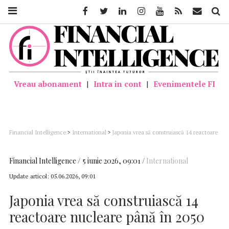
Facebook
Twitter
Linkedin
Instagram
Youtube
Feed
Mail
Căutar
Vreau abonament
|
Intra in cont
|
Evenimentele FI
Financial Intelligence
>
International
>
Japonia vrea să construiască 14 reactoare
nucleare până în 2050
Financial Intelligence
5 iunie 2026, 09:01
International
Update articol:
05.06.2026, 09:01
Japonia vrea să construiască 14
reactoare nucleare până în 2050