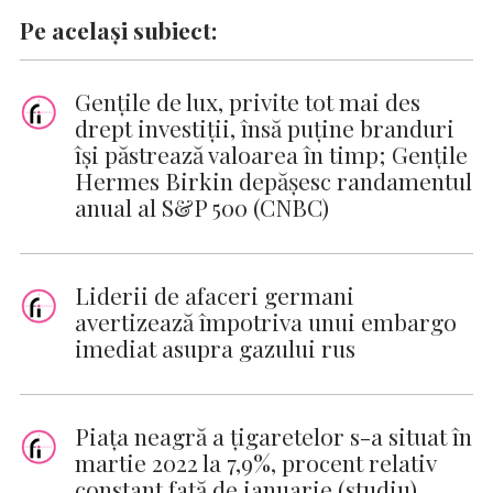
Pe același subiect:
Gențile de lux, privite tot mai des
drept investiții, însă puține branduri
își păstrează valoarea în timp; Gențile
Hermes Birkin depășesc randamentul
anual al S&P 500 (CNBC)
Liderii de afaceri germani
avertizează împotriva unui embargo
imediat asupra gazului rus
Piața neagră a țigaretelor s-a situat în
martie 2022 la 7,9%, procent relativ
constant față de ianuarie (studiu)