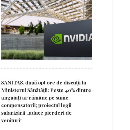
SANITAS, după opt ore de discuții la
Ministerul Sănătății: Peste 40% dintre
angajați ar rămâne pe sume
compensatorii; proiectul legii
salarizării „aduce pierderi de
venituri”