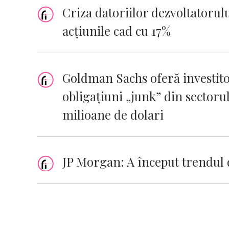
Criza datoriilor dezvoltatoru
acțiunile cad cu 17%
Goldman Sachs oferă investitor
obligațiuni „junk” din sectorul
milioane de dolari
JP Morgan: A început trendul d