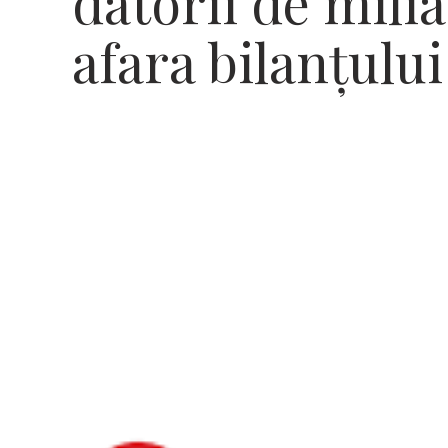
datorii de milia
afara bilanţului