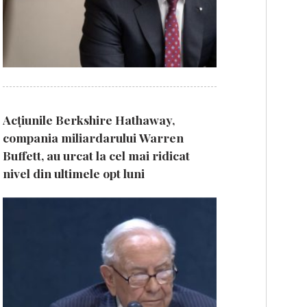
Acțiunile Berkshire Hathaway,
compania miliardarului Warren
Buffett, au urcat la cel mai ridicat
nivel din ultimele opt luni