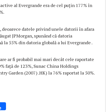
i active al Evergrande era de cel puţin 177% în
0%.
e, deoarece datele privind unele datorii în afara
adăugat JPMorgan, spunând că datoria
 la 55% din datoria globală a lui Evergrande .
are ar fi probabil mai mari decât cele raportate
9% față de 123%, Sunac China Holdings
ntry Garden (2007) .HK) la 76% raportat la 50%.
e