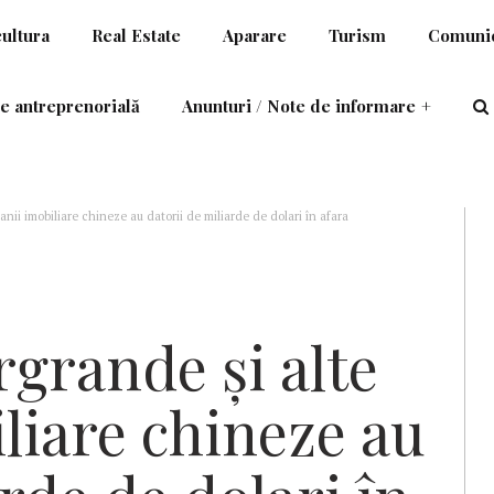
cultura
Real Estate
Aparare
Turism
Comunic
e antreprenorială
Anunturi / Note de informare
+
nii imobiliare chineze au datorii de miliarde de dolari în afara
grande şi alte
liare chineze au