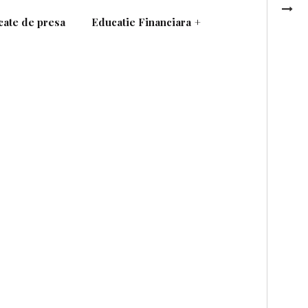
ate de presa
Educatie Financiara
+