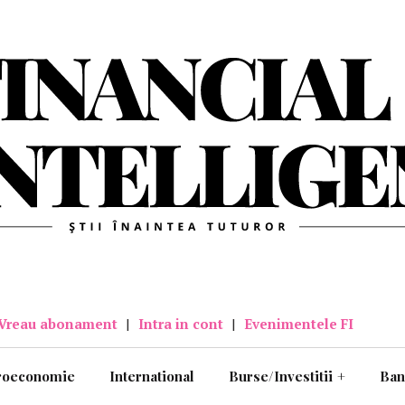
Vreau abonament
|
Intra in cont
|
Evenimentele FI
roeconomie
International
Burse/Investitii
+
Ban