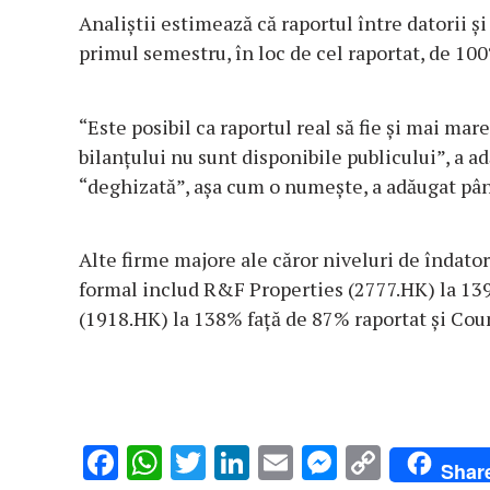
Analiştii estimează că raportul între datorii ş
primul semestru, în loc de cel raportat, de 10
“Este posibil ca raportul real să fie și mai mar
bilanțului nu sunt disponibile publicului”, a 
“deghizată”, așa cum o numeşte, a adăugat până
Alte firme majore ale căror niveluri de îndator
formal includ R&F Properties (2777.HK) la 13
(1918.HK) la 138% față de 87% raportat și Cou
F
W
T
Li
E
M
C
Shar