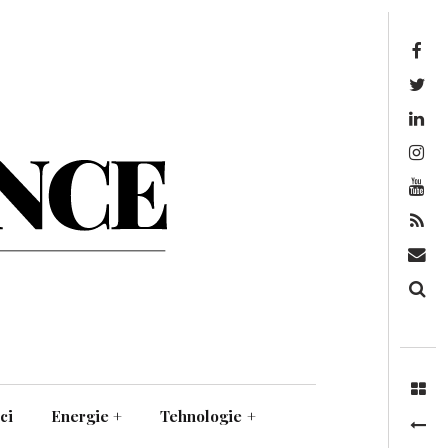
Facebook
Twitter
Linkedin
Instagram
Youtube
Feed
Mail
Căutare
ci
Energie
+
Tehnologie
+