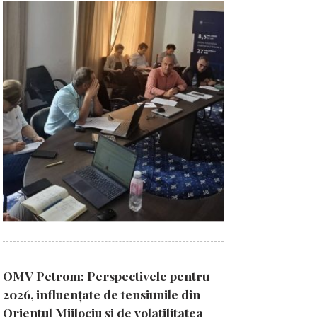
OMV Petrom: Perspectivele pentru
2026, influențate de tensiunile din
Orientul Mijlociu și de volatilitatea