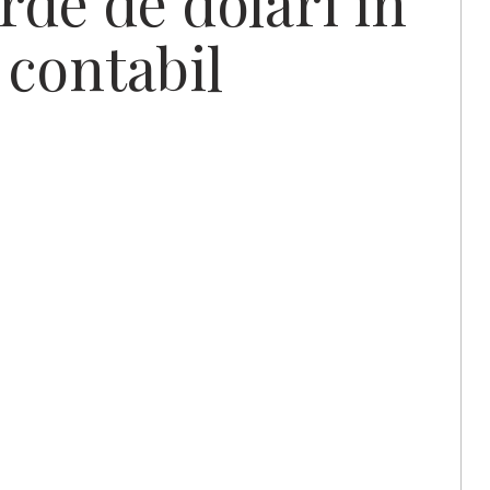
rde de dolari în
 contabil