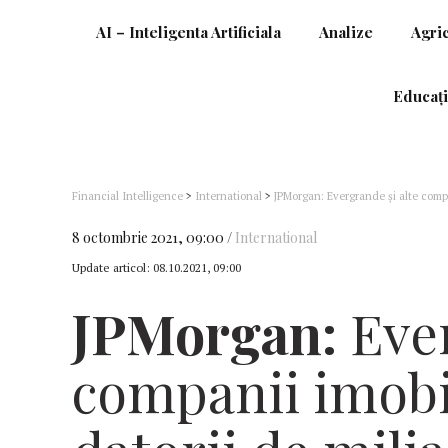
AI – Inteligenta Artificiala
Analize
Agri
Educați
Financial Intelligence
>
International
>
JPMorgan: Evergrande şi alte compa
bilanţului contabil
8 octombrie 2021, 09:00
International
Update articol:
08.10.2021, 09:00
JPMorgan:
Ever
companii imobi