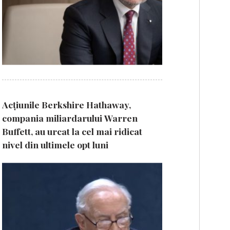
Acțiunile Berkshire Hathaway,
compania miliardarului Warren
Buffett, au urcat la cel mai ridicat
nivel din ultimele opt luni