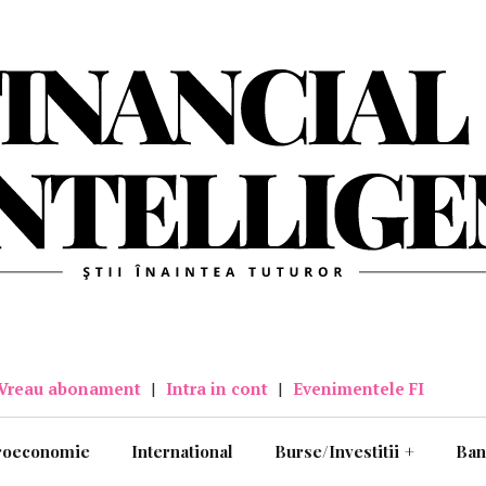
Vreau abonament
|
Intra in cont
|
Evenimentele FI
roeconomie
International
Burse/Investitii
+
Ban