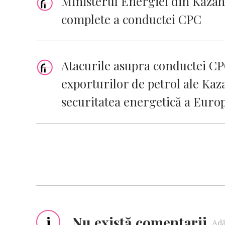
Ministerul Energiei din Kazah
complete a conductei CPC
Atacurile asupra conductei CP
exporturilor de petrol ale Kaz
securitatea energetică a Euro
i
Nu există comentarii
Adă