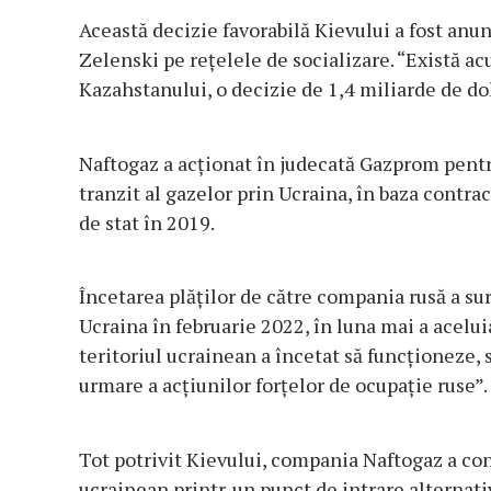
Această decizie favorabilă Kievului a fost an
Zelenski pe reţelele de socializare. “Există ac
Kazahstanului, o decizie de 1,4 miliarde de dol
Naftogaz a acţionat în judecată Gazprom pentru
tranzit al gazelor prin Ucraina, în baza cont
de stat în 2019.
Încetarea plăţilor de către compania rusă a sur
Ucraina în februarie 2022, în luna mai a acelui
teritoriul ucrainean a încetat să funcţioneze, s
urmare a acţiunilor forţelor de ocupaţie ruse”.
Tot potrivit Kievului, compania Naftogaz a cont
ucrainean printr-un punct de intrare alternati