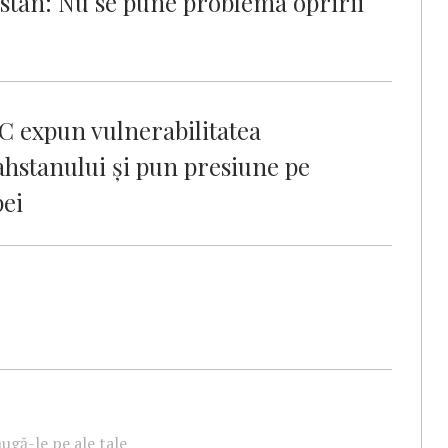
stan: Nu se pune problema opririi
C expun vulnerabilitatea
ahstanului și pun presiune pe
pei
ugă-le pe ale tale