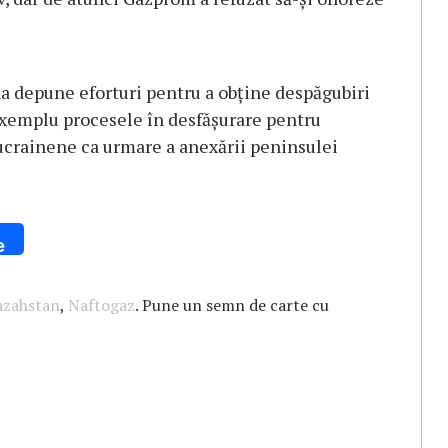
na depune eforturi pentru a obţine despăgubiri
 exemplu procesele în desfăşurare pentru
ucrainene ca urmare a anexării peninsulei
e
azahstan
,
Naftogaz
. Pune un semn de carte cu