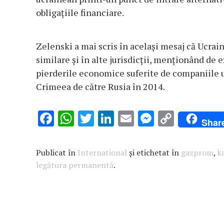
obligaţiile financiare.
Zelenski a mai scris în acelaşi mesaj că Ucrai
similare şi în alte jurisdicţii, menţionând de
pierderile economice suferite de companiile 
Crimeea de către Rusia în 2014.
F
W
T
Li
E
M
C
Shar
ac
h
w
n
m
es
o
e
at
it
k
ai
se
p
Publicat în
International
și etichetat în
gazprom
,
k
b
s
te
e
l
n
y
legătura permanentă
.
o
A
r
dI
g
Li
o
p
n
er
n
k
p
k