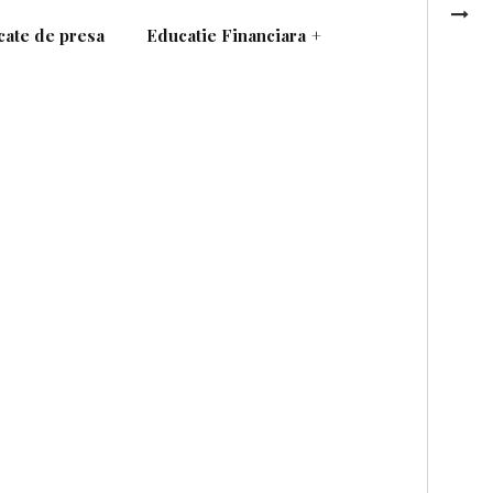
ate de presa
Educatie Financiara
+