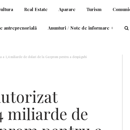
cultura
Real Estate
Aparare
Turism
Comunic
e antreprenorială
Anunturi / Note de informare
+
a a 1,4 miliarde de dolari de la Gazprom pentru a despăgubi
utorizat
4 miliarde de