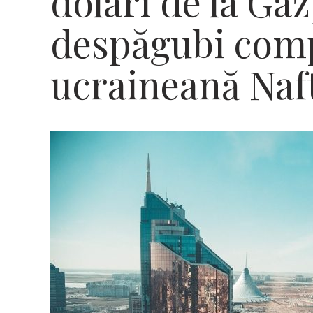
dolari de la G
despăgubi com
ucraineană Naf