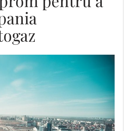
azprom pentru a
pania
togaz