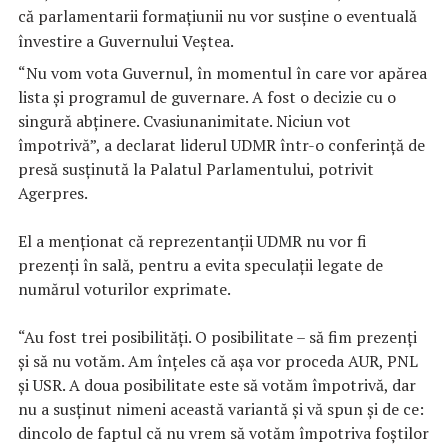
că parlamentarii formaţiunii nu vor susţine o eventuală
învestire a Guvernului Veştea.
“Nu vom vota Guvernul, în momentul în care vor apărea
lista şi programul de guvernare. A fost o decizie cu o
singură abţinere. Cvasiunanimitate. Niciun vot
împotrivă”, a declarat liderul UDMR într-o conferinţă de
presă susţinută la Palatul Parlamentului, potrivit
Agerpres.
El a menţionat că reprezentanţii UDMR nu vor fi
prezenţi în sală, pentru a evita speculaţii legate de
numărul voturilor exprimate.
“Au fost trei posibilităţi. O posibilitate – să fim prezenţi
şi să nu votăm. Am înţeles că aşa vor proceda AUR, PNL
şi USR. A doua posibilitate este să votăm împotrivă, dar
nu a susţinut nimeni această variantă şi vă spun şi de ce:
dincolo de faptul că nu vrem să votăm împotriva foştilor