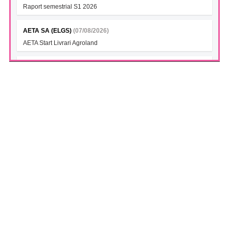
Raport semestrial S1 2026
AETA SA (ELGS)
(07/08/2026)
AETA Start Livrari Agroland
INTERCAPITAL BET-TRN UCITS ETF (ICBETNETF)
(07/08/2026)
VAN la data 06.08.2026
INTERCAPITAL CROBEX10TR UCITS ETF (ICCROETF)
(07/08/2026)
VAN la data 06.08.2026