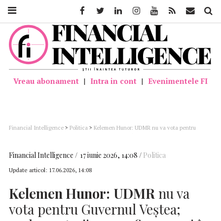
Facebook
Twitter
Linkedin
Instagram
Youtube
Feed
Mail
Căutar
Vreau abonament
|
Intra in cont
|
Evenimentele FI
Financial Intelligence
>
Politica
>
Kelemen Hunor: UDMR nu va vota pentru
Guvernul Veştea; parlamentarii nu vor fi prezenţi în sală
Financial Intelligence
17 iunie 2026, 14:08
Politica
Update articol:
17.06.2026, 14:08
Kelemen Hunor:
UDMR
nu va
vota pentru Guvernul Veştea;