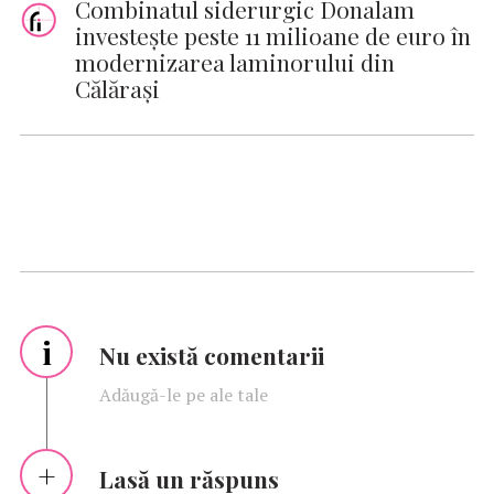
Combinatul siderurgic Donalam
investește peste 11 milioane de euro în
modernizarea laminorului din
Călărași
i
Nu există comentarii
Adăugă-le pe ale tale
Lasă un răspuns