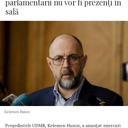
parlamentarii nu vor fi prezenţi în
sală
Kelemen Hunor
Preşedintele UDMR, Kelemen Hunor, a anunţat miercuri