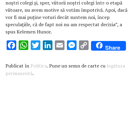
noştri colegi şi, sper, viitorii noştri colegi într-o etapă
viitoare, nu avem motive să votăm împotrivă. Apoi, dacă
vor fi mai puţine voturi decât suntem noi, încep
speculaţiile, că de fapt noi nu am respectat decizia”, a
spus Kelemen Hunor.
F
W
T
Li
E
M
C
Share
ac
h
w
n
m
es
o
e
at
it
k
ai
se
p
Publicat în
Politica
. Pune un semn de carte cu
legătura
b
s
te
e
l
n
y
permanentă
.
o
A
r
dI
g
Li
o
p
n
er
n
k
p
k