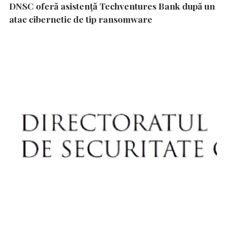
DNSC oferă asistență Techventures Bank după un
atac cibernetic de tip ransomware