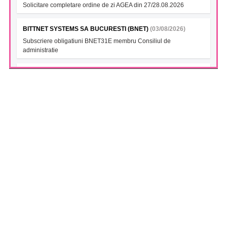
Solicitare completare ordine de zi AGEA din 27/28.08.2026
BITTNET SYSTEMS SA BUCURESTI (BNET)
(03/08/2026)
Subscriere obligatiuni BNET31E membru Consiliul de
administratie
BITTNET SYSTEMS- Ob. 2027 (BNET27A)
(03/08/2026)
Subscriere obligatiuni BNET31E membru Consiliul de
administratie
BITTNET SYSTEMS (BNET28)
(03/08/2026)
Subscriere obligatiuni BNET31E membru Consiliul de
administratie