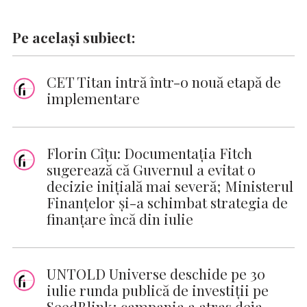
Pe același subiect:
CET Titan intră într-o nouă etapă de
implementare
Florin Cîțu: Documentația Fitch
sugerează că Guvernul a evitat o
decizie inițială mai severă; Ministerul
Finanțelor și-a schimbat strategia de
finanțare încă din iulie
UNTOLD Universe deschide pe 30
iulie runda publică de investiții pe
SeedBlink; campania a atras deja