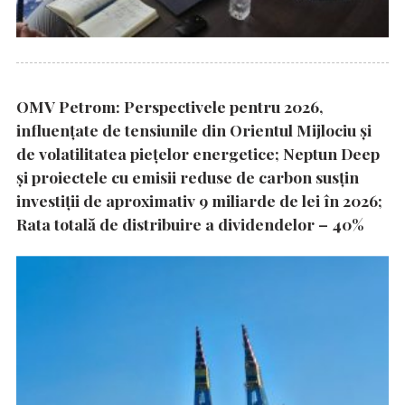
OMV Petrom: Perspectivele pentru 2026,
influențate de tensiunile din Orientul Mijlociu și
de volatilitatea piețelor energetice; Neptun Deep
și proiectele cu emisii reduse de carbon susțin
investiții de aproximativ 9 miliarde de lei în 2026;
Rata totală de distribuire a dividendelor – 40%