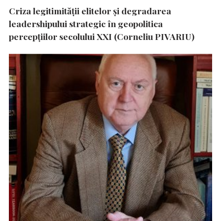
Criza legitimității elitelor și degradarea
leadershipului strategic în geopolitica
percepțiilor secolului XXI (Corneliu PIVARIU)