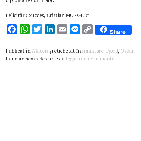
Felicitări! Succes, Cristian MUNGIU!”
F
W
T
Li
E
M
C
Share
ac
h
w
n
m
es
o
e
at
it
k
ai
se
p
Publicat în
Afaceri
și etichetat în
finantare
,
Fjord
,
Oscar
.
b
s
te
e
l
n
y
Pune un semn de carte cu
legătura permanentă
.
o
A
r
dI
g
Li
o
p
n
er
n
k
p
k