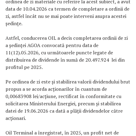
ordinea de zi materiale cu referire la acest subiect, a avut
data de 10.04.2026 ca termen de completare a ordinii de
zi, astfel încât nu se mai poate interveni asupra acestei
ședințe.
Astfel, conducerea OIL a decis completarea ordinii de zi
a ședinței AGOA convocată pentru data de
11(12).05.2026, cu următoarele puncte legate de
distribuirea de dividende în sumă de 20.497.924 lei din
profitul pe 2025.
Pe ordinea de zi este și s
tabilirea valorii dividendului brut
propus a se acorda acționarilor în cuantum de
0,00683908
lei/acțiune
,
rectificat în conformitate cu
solicitarea Ministerului Energiei, precum și s
tabilirea
datei de 19.06.2026 ca dată a plății dividendelor către
acționari
.
Oil Terminal a înregistrat, în 2025, un profit net de