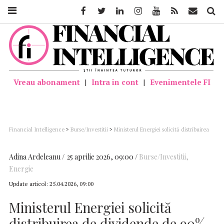
Facebook
Twitter
Linkedin
Instagram
Youtube
Feed
Mail
Căutar
Vreau abonament
|
Intra in cont
|
Evenimentele FI
Financial Intelligence
>
Burse/Investitii
>
Ministerul Energiei solicită distribuirea
de dividende de 90% din profitul Oil Terminal; propunerea, la AGA din mai
Adina Ardeleanu
25 aprilie 2026, 09:00
Burse/Investitii
,
Energie
Update articol:
25.04.2026, 09:00
Ministerul Energiei solicită
distribuirea de dividende de 90%