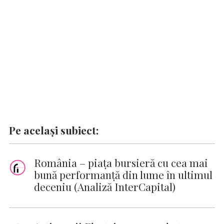
k
p
k
Pe același subiect:
România – piața bursieră cu cea mai
bună performanță din lume în ultimul
deceniu (Analiză InterCapital)