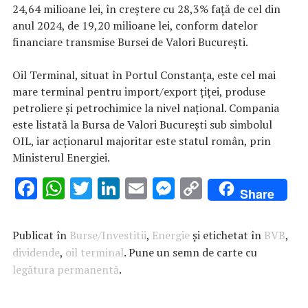
24,64 milioane lei, în creştere cu 28,3% faţă de cel din
anul 2024, de 19,20 milioane lei, conform datelor
financiare transmise Bursei de Valori Bucureşti.
Oil Terminal, situat în Portul Constanţa, este cel mai
mare terminal pentru import/export ţiţei, produse
petroliere şi petrochimice la nivel naţional. Compania
este listată la Bursa de Valori Bucureşti sub simbolul
OIL, iar acţionarul majoritar este statul român, prin
Ministerul Energiei.
F
W
T
Li
E
M
C
Share
ac
h
w
n
m
es
o
e
at
it
k
ai
se
p
Publicat în
Burse/Investitii
,
Energie
și etichetat în
BVB
,
b
s
te
e
l
n
y
dividende
,
oil terminal
. Pune un semn de carte cu
legătura permanentă
o
A
r
.
dI
g
Li
o
p
n
er
n