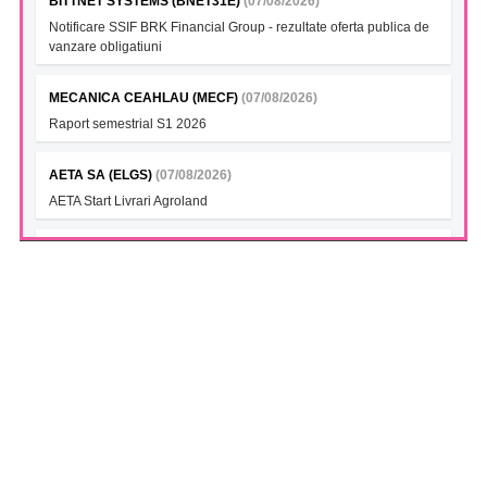
BITTNET SYSTEMS (BNET31E)
(07/08/2026)
Notificare SSIF BRK Financial Group - rezultate oferta publica de
vanzare obligatiuni
MECANICA CEAHLAU (MECF)
(07/08/2026)
Raport semestrial S1 2026
AETA SA (ELGS)
(07/08/2026)
AETA Start Livrari Agroland
INTERCAPITAL BET-TRN UCITS ETF (ICBETNETF)
(07/08/2026)
VAN la data 06.08.2026
INTERCAPITAL CROBEX10TR UCITS ETF (ICCROETF)
(07/08/2026)
VAN la data 06.08.2026