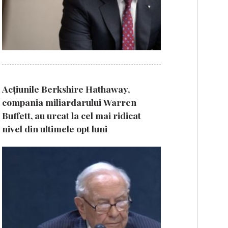
Acțiunile Berkshire Hathaway,
compania miliardarului Warren
Buffett, au urcat la cel mai ridicat
nivel din ultimele opt luni