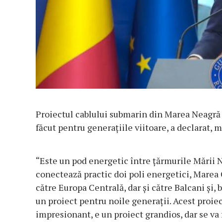
Proiectul cablului submarin din Marea Neagră e
făcut pentru generaţiile viitoare, a declarat, 
“Este un pod energetic între ţărmurile Mării N
conectează practic doi poli energetici, Marea C
către Europa Centrală, dar şi către Balcani şi, 
un proiect pentru noile generaţii. Acest proiec
impresionant, e un proiect grandios, dar se va 