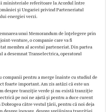
i ministeriale referitoare la Acordul între
omâniei şi Ungariei privind Parteneriatul
lui energiei verzi.
loc semnarea unui Memorandum de înţelegere prin
 joint-venture, o companie care va fi
stat membru al acestui parteneriat. Din partea
 a desemnat Transelectrica, operatorul
u companii pentru a merge înainte cu studiul de
ct foarte important. Am zis astăzi că este un
m despre tranziţie verde şi nu există tranziţie
ectrică pe noi ne ajută şi pentru a duce curent
 Dobrogea către vestul ţării, pentru că noi deja
m despre inovare, despre sprijinirea tranziţiei