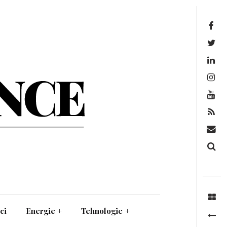
Facebook
Twitter
Linkedin
Instagram
Youtube
Feed
Mail
Căutare
ci
Energie
+
Tehnologie
+