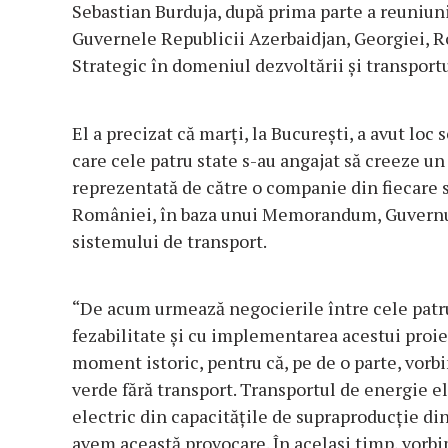
Sebastian Burduja, după prima parte a reuniuni
Guvernele Republicii Azerbaidjan, Georgiei, R
Strategic în domeniul dezvoltării şi transportu
El a precizat că marţi, la Bucureşti, a avut 
care cele patru state s-au angajat să creeze un
reprezentată de către o companie din fiecare 
României, în baza unui Memorandum, Guvernul
sistemului de transport.
“De acum urmează negocierile între cele patr
fezabilitate şi cu implementarea acestui proie
moment istoric, pentru că, pe de o parte, vorbi
verde fără transport. Transportul de energie el
electric din capacităţile de supraproducţie din
avem această provocare. În acelaşi timp, vorbi