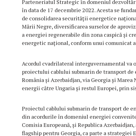
Parteneriatul Strategic în domeniul dezvoltări
în data de 17 decembrie 2022. Acesta se funda
de consolidarea securităţii energetice naţional
Mării Negre, diversificarea surselor de aprovi
a energiei regenerabile din zona caspică şi cr
energetic naţional, conform unui comunicat al
Acordul cvadrilateral interguvernamental va of
proiectului cablului submarin de transport de 
România şi Azerbaidjan, via Georgia şi Marea Ne
energii către Ungaria şi restul Europei, prin 
Proiectul cablului submarin de transport de e
din acordurile în domeniul energiei convenit
Comisia Europeană, şi Republica Azerbaidjan, ac
flagship pentru Georgia, ca parte a strategiei