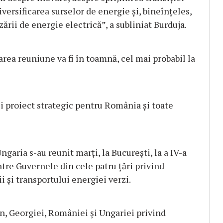
iversificarea surselor de energie şi, bineînţeles,
ării de energie electrică”, a subliniat Burduja.
area reuniune va fi în toamnă, cel mai probabil la
 proiect strategic pentru România şi toate
garia s-au reunit marţi, la Bucureşti, la a IV-a
ntre Guvernele din cele patru ţări privind
 şi transportului energiei verzi.
n, Georgiei, României şi Ungariei privind