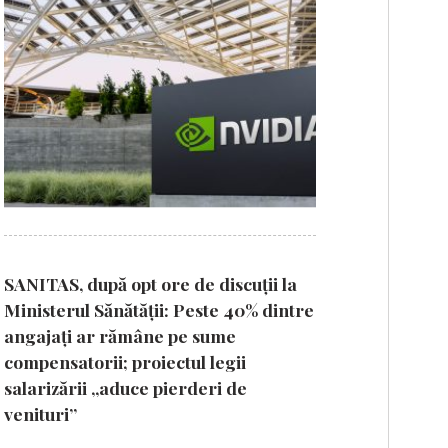
SANITAS, după opt ore de discuții la
Ministerul Sănătății: Peste 40% dintre
angajați ar rămâne pe sume
compensatorii; proiectul legii
salarizării „aduce pierderi de
venituri”