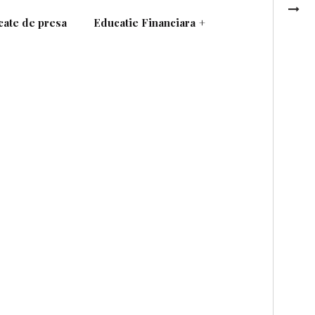
ate de presa
Educatie Financiara
+