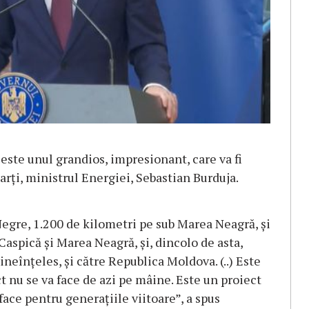
ste unul grandios, impresionant, care va fi
marţi, ministrul Energiei, Sebastian Burduja.
egre, 1.200 de kilometri pe sub Marea Neagră, şi
aspică şi Marea Neagră, şi, dincolo de asta,
bineînţeles, şi către Republica Moldova. (..) Este
t nu se va face de azi pe mâine. Este un proiect
face pentru generaţiile viitoare”, a spus