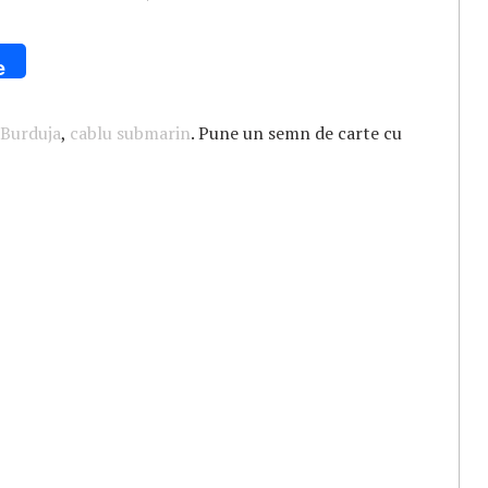
e
Burduja
,
cablu submarin
. Pune un semn de carte cu