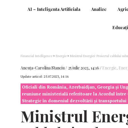
AI – Inteligenta Artificiala
Analize
Agri
Educați
Financial Intelligence
>
Energie
>
Ministrul Energiei: Proiectul cablului su
Ancuţa-Carolina Stanciu
25 iulie 2023, 14:16
Energie
,
Energ
Update articol:
25.07.2023, 14:16
Oficiali din România, Azerbaidjan, Georgia şi Ungar
reuniune ministerială referitoare la Acordul între 
Strategic în domeniul dezvoltării şi transportului
Ministrul Energ