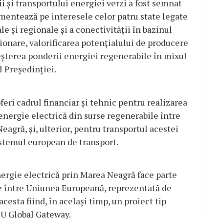
i şi transportului energiei verzi a fost semnat
mentează pe interesele celor patru state legate
e şi regionale şi a conectivităţii în bazinul
zionare, valorificarea potenţialului de producere
eşterea ponderii energiei regenerabile în mixul
 Preşedinţiei.
eri cadrul financiar şi tehnic pentru realizarea
energie electrică din surse regenerabile între
agră, şi, ulterior, pentru transportul acestei
sistemul european de transport.
nergie electrică prin Marea Neagră face parte
e între Uniunea Europeană, reprezentată de
esta fiind, în acelaşi timp, un proiect tip
 EU Global Gateway.