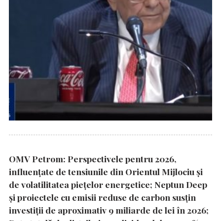
OMV Petrom: Perspectivele pentru 2026,
influențate de tensiunile din Orientul Mijlociu și
de volatilitatea piețelor energetice; Neptun Deep
și proiectele cu emisii reduse de carbon susțin
investiții de aproximativ 9 miliarde de lei în 2026;