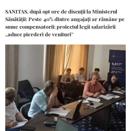
SANITAS, după opt ore de discuții la Ministerul
Sănătății: Peste 40% dintre angajați ar rămâne pe
sume compensatorii; proiectul legii salarizării
„aduce pierderi de venituri”