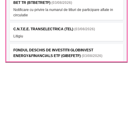
BET TR (BTBETRETF)
(03/08/2026)
Notificare cu privire la numarul de titluri de participare aflate in
circulatie
C.N.T.E.E. TRANSELECTRICA (TEL)
(03/08/2026)
Litigiu
FONDUL DESCHIS DE INVESTITII GLOBINVEST
ENERGY&FINANCIALS ETF (GIBEFETF)
(03/08/2026)
Numarul de titluri de participare aflate in circulatie la 31.07.2026
FONDUL DESCHIS DE INVESTITII ETF BET BRK (BKBETETF)
(03/08/2026)
Notificare cu privire la numarul de titluri de participare aflate in
circulatie
AROBS TRANSILVANIA SOFTWARE (AROBS)
(03/08/2026)
Notificare - rascumparare actiuni proprii 27-31.07.2026