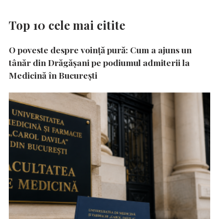
Top 10 cele mai citite
O poveste despre voință pură: Cum a ajuns un
tânăr din Drăgășani pe podiumul admiterii la
Medicină în București