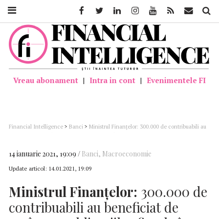
Facebook
Twitter
Linkedin
Instagram
Youtube
Feed
Mail
Căutar
Vreau abonament
|
Intra in cont
|
Evenimentele FI
Financial Intelligence
>
Banci
>
Ministrul Finanţelor: 300.000 de contribuabili au
beneficiat de amânarea obligaţiilor fiscale în cuantum de 18 miliarde de lei
14 ianuarie 2021, 19:09
Banci
,
Macroeconomie
Update articol:
14.01.2021, 19:09
Ministrul Finanţelor:
300.000 de
contribuabili au beneficiat de