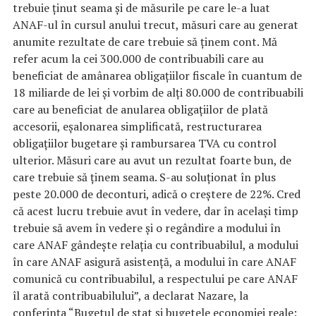
trebuie ţinut seama şi de măsurile pe care le-a luat
ANAF-ul în cursul anului trecut, măsuri care au generat
anumite rezultate de care trebuie să ţinem cont. Mă
refer acum la cei 300.000 de contribuabili care au
beneficiat de amânarea obligaţiilor fiscale în cuantum de
18 miliarde de lei şi vorbim de alţi 80.000 de contribuabili
care au beneficiat de anularea obligaţiilor de plată
accesorii, eşalonarea simplificată, restructurarea
obligaţiilor bugetare şi rambursarea TVA cu control
ulterior. Măsuri care au avut un rezultat foarte bun, de
care trebuie să ţinem seama. S-au soluţionat în plus
peste 20.000 de deconturi, adică o creştere de 22%. Cred
că acest lucru trebuie avut în vedere, dar în acelaşi timp
trebuie să avem în vedere şi o regândire a modului în
care ANAF gândeşte relaţia cu contribuabilul, a modului
în care ANAF asigură asistenţă, a modului în care ANAF
comunică cu contribuabilul, a respectului pe care ANAF
îl arată contribuabilului”, a declarat Nazare, la
conferinţa “Bugetul de stat şi bugetele economiei reale: