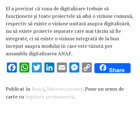
El a precizat că zona de digitalizare trebuie să
funcţioneze şi toate proiectele să aibă o viziune comună,
respectiv să existe o viziune unitară asupra digitalizării,
nu să existe proiecte separate care mai târziu să fie
integrate, ci să existe o viziune integrată de la bun
început asupra modului în care este văzută per
ansamblu digitalizarea ANAF.
F
W
T
Li
E
M
C
Share
ac
h
w
n
m
es
o
e
at
it
k
ai
se
p
Publicat în
Banci
,
Macroeconomie
. Pune un semn de
b
s
te
e
l
n
y
carte cu
legătura permanentă
.
o
A
r
dI
g
Li
o
p
n
er
n
k
p
k