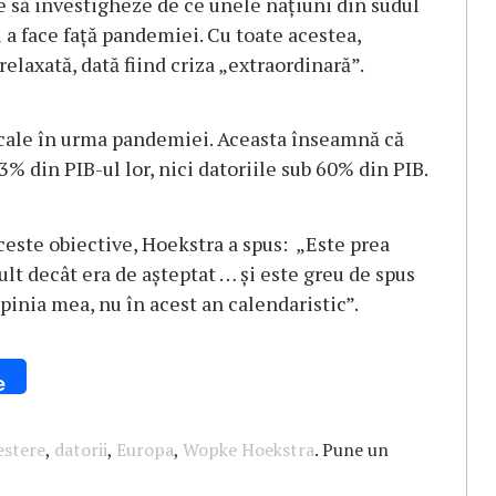
ne să investigheze de ce unele națiuni din sudul
 a face față pandemiei. Cu toate acestea,
relaxată, dată fiind criza „extraordinară”.
iscale în urma pandemiei. Aceasta înseamnă că
 3% din PIB-ul lor, nici datoriile sub 60% din PIB.
aceste obiective, Hoekstra a spus: „Este prea
t decât era de așteptat … și este greu de spus
pinia mea, nu în acest an calendaristic”.
e
estere
,
datorii
,
Europa
,
Wopke Hoekstra
. Pune un