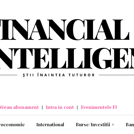
Vreau abonament
|
Intra in cont
|
Evenimentele FI
roeconomie
International
Burse/Investitii
+
Ban