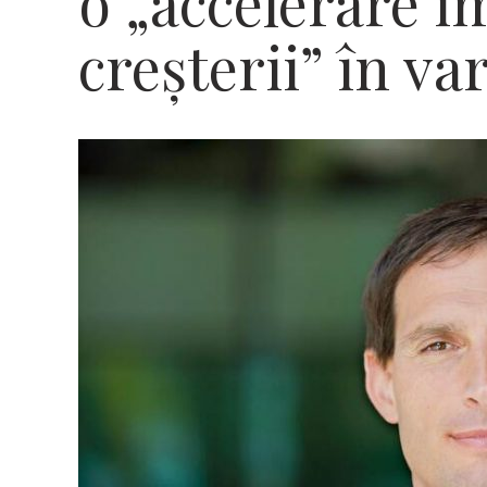
o „accelerare i
creșterii” în va