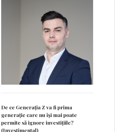
De ce Generația Z va fi prima
generație care nu își mai poate
permite să ignore investițiile?
(Investimental)