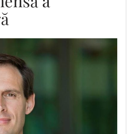
mensă a
ră