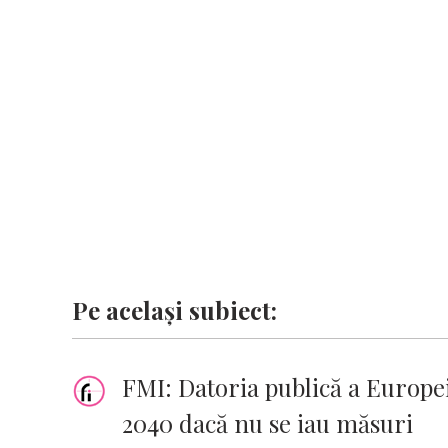
o
A
r
dI
g
Li
o
p
n
er
n
k
p
k
Pe același subiect:
FMI: Datoria publică a Europei
2040 dacă nu se iau măsuri