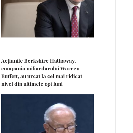
Acțiunile Berkshire Hathaway,
compania miliardarului Warren
Buffett, au urcat la cel mai ridicat
nivel din ultimele opt luni