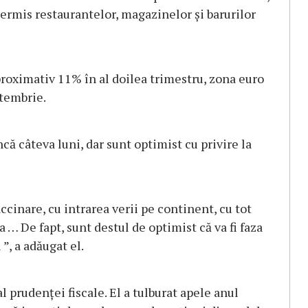
permis restaurantelor, magazinelor și barurilor
roximativ 11% în al doilea trimestru, zona euro
ptembrie.
ă câteva luni, dar sunt optimist cu privire la
ccinare, cu intrarea verii pe continent, cu tot
 … De fapt, sunt destul de optimist că va fi faza
”, a adăugat el.
l prudenței fiscale. El a tulburat apele anul