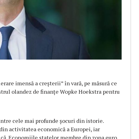
erare imensă a creșterii” în vară, pe măsură ce
nistrul olandez de finanțe Wopke Hoekstra pentru
tre cele mai profunde șocuri din istorie.
din activitatea economică a Europei, iar
tică. Economiile statelor membre din zona euro