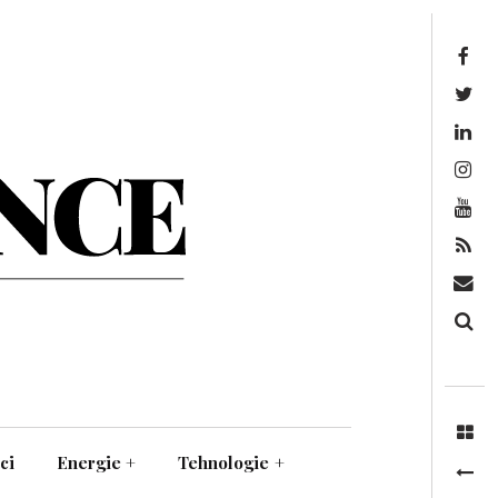
Facebook
Twitter
Linkedin
Instagram
Youtube
Feed
Mail
Căutare
ci
Energie
+
Tehnologie
+