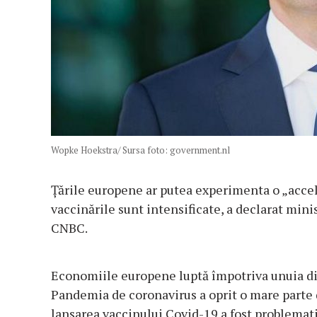
Wopke Hoekstra/ Sursa foto: government.nl
Țările europene ar putea experimenta o „accel
vaccinările sunt intensificate, a declarat mi
CNBC.
Economiile europene luptă împotriva unuia din
Pandemia de coronavirus a oprit o mare parte 
lansarea vaccinului Covid-19 a fost problema