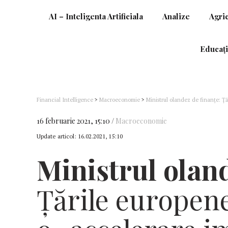
AI – Inteligenta Artificiala
Analize
Agri
Educați
Financial Intelligence
>
Macroeconomie
>
Ministrul olandez de finanțe: Ță
vară
16 februarie 2021, 15:10
Macroeconomie
Update articol:
16.02.2021, 15:10
Ministrul oland
Țările europen