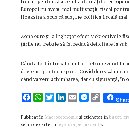
trecut, pentru că a cerut autorităților europe
Europei nu aveau mai mult spațiu fiscal pentru
Hoekstra a spus că susține politica fiscală mai 
Zona euro și-a înghețat efectiv obiectivele f
țările nu trebuie să își reducă deficitele la sub
Când a fost întrebat când ar trebui revenit la 
devreme pentru a spune. Covid durează mai mul
când va veni schimbarea, dar cu siguranță, în o
F
W
T
Li
E
M
C
Shar
ac
h
w
n
m
es
o
e
at
it
k
ai
se
p
Publicat în
Macroeconomie
și etichetat în
buget
,
cr
b
s
te
e
l
n
y
semn de carte cu
legătura permanentă
.