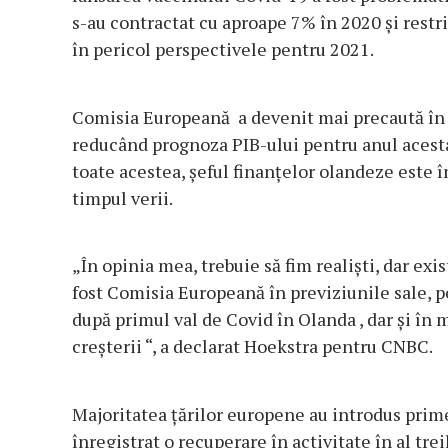
s-au contractat cu aproape 7% în 2020 și restri
în pericol perspectivele pentru 2021.
Comisia Europeană a devenit mai precaută în 
reducând prognoza PIB-ului pentru anul acesta
toate acestea, șeful finanțelor olandeze este 
timpul verii.
„În opinia mea, trebuie să fim realiști, dar exi
fost Comisia Europeană în previziunile sale, p
după primul val de Covid în Olanda , dar și în m
creșterii “, a declarat Hoekstra pentru CNBC.
Majoritatea țărilor europene au introdus prim
înregistrat o recuperare în activitate în al tr