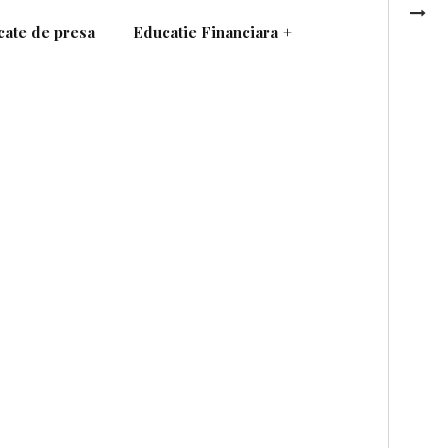
ate de presa
Educatie Financiara
+