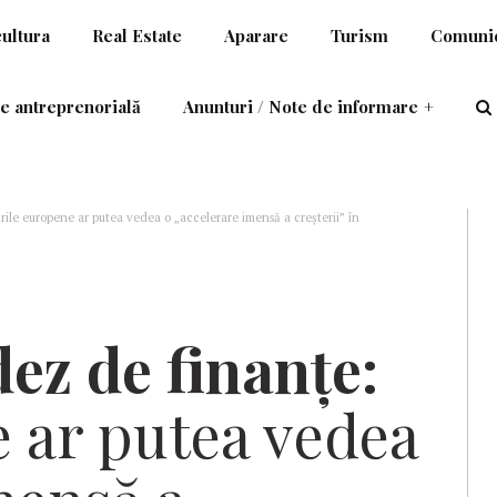
cultura
Real Estate
Aparare
Turism
Comunic
e antreprenorială
Anunturi / Note de informare
+
rile europene ar putea vedea o „accelerare imensă a creșterii” în
ez de finanțe:
e ar putea vedea