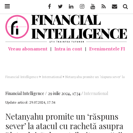
Facebook
Twitter
Linkedin
Instagram
Youtube
Feed
Mail
Căutar
Vreau abonament
|
Intra in cont
|
Evenimentele FI
Financial Intelligence
>
International
>
Netanyahu promite un ‘răspuns sever’ la
atacul cu rachetă asupra Platoului Golan, atribuit grupării Hezbollah
Financial Intelligence
29 iulie 2024, 17:34
International
Update articol:
29.07.2024, 17:34
Netanyahu promite un ‘răspuns
sever’ la atacul cu rachetă asupra