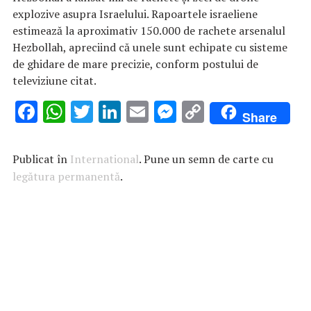
explozive asupra Israelului. Rapoartele israeliene
estimează la aproximativ 150.000 de rachete arsenalul
Hezbollah, apreciind că unele sunt echipate cu sisteme
de ghidare de mare precizie, conform postului de
televiziune citat.
F
W
T
Li
E
M
C
Share
ac
h
w
n
m
es
o
e
at
it
k
ai
se
p
Publicat în
International
. Pune un semn de carte cu
b
s
te
e
l
n
y
legătura permanentă
.
o
A
r
dI
g
Li
o
p
n
er
n
k
p
k