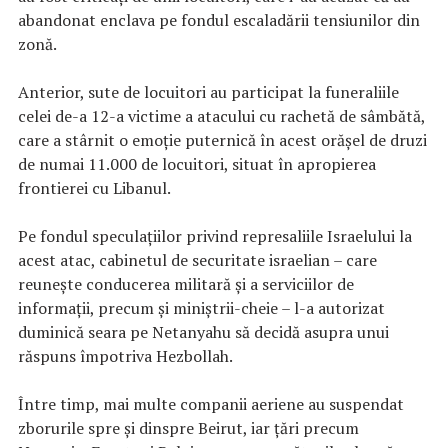
abandonat enclava pe fondul escaladării tensiunilor din
zonă.
Anterior, sute de locuitori au participat la funeraliile
celei de-a 12-a victime a atacului cu rachetă de sâmbătă,
care a stârnit o emoţie puternică în acest orăşel de druzi
de numai 11.000 de locuitori, situat în apropierea
frontierei cu Libanul.
Pe fondul speculaţiilor privind represaliile Israelului la
acest atac, cabinetul de securitate israelian – care
reuneşte conducerea militară şi a serviciilor de
informaţii, precum şi miniştrii-cheie – l-a autorizat
duminică seara pe Netanyahu să decidă asupra unui
răspuns împotriva Hezbollah.
Între timp, mai multe companii aeriene au suspendat
zborurile spre şi dinspre Beirut, iar ţări precum