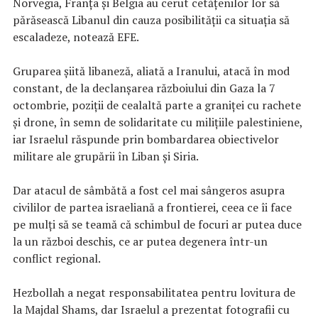
Norvegia, Franţa şi Belgia au cerut cetăţenilor lor să
părăsească Libanul din cauza posibilităţii ca situaţia să
escaladeze, notează EFE.
Gruparea şiită libaneză, aliată a Iranului, atacă în mod
constant, de la declanşarea războiului din Gaza la 7
octombrie, poziţii de cealaltă parte a graniţei cu rachete
şi drone, în semn de solidaritate cu miliţiile palestiniene,
iar Israelul răspunde prin bombardarea obiectivelor
militare ale grupării în Liban şi Siria.
Dar atacul de sâmbătă a fost cel mai sângeros asupra
civililor de partea israeliană a frontierei, ceea ce îi face
pe mulţi să se teamă că schimbul de focuri ar putea duce
la un război deschis, ce ar putea degenera într-un
conflict regional.
Hezbollah a negat responsabilitatea pentru lovitura de
la Majdal Shams, dar Israelul a prezentat fotografii cu