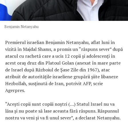
Benjamin Netanyahu
Premierul israelian Benjamin Netanyahu, aflat luni în
vizită în Majdal Shams, a promis un “răspuns sever” după
atacul cu rachetă care a ucis 12 copii şi adolescenţi în
acest oraş druz din Platoul Golan (anexat în mare parte
de Israel după Războiul de Şase Zile din 1967), atac
atribuit de autorităţile israeliene grupării şiite libaneze
Hezbollah, susţinută de Iran, potrivit AFP, scrie
Agerpres.
“Aceşti copii sunt copiii noştri (…) Statul Israel nu va
lăsa şi nu poate să lase aceasta fără răspuns. Răspunsul
nostru va veni şi va fi unul sever”, a declarat Netanyahu.