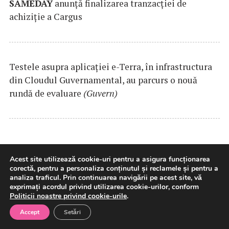
SAMEDAY
anunță finalizarea tranzacției de
achiziție a Cargus
Testele asupra aplicaţiei e-Terra, în infrastructura
din Cloudul Guvernamental, au parcurs o nouă
rundă de evaluare
(Guvern)
Acest site utilizează cookie-uri pentru a asigura funcționarea
corectă, pentru a personaliza conținutul și reclamele și pentru a
analiza traficul. Prin continuarea navigării pe acest site, vă
exprimați acordul privind utilizarea cookie-urilor, conform
Politicii noastre privind cookie-urile
.
Bolojan: Sunt optimist că, în
Accept
Setări