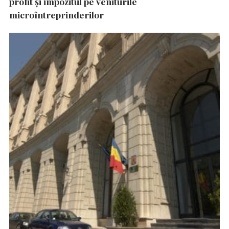
profit și impozitul pe veniturile
microîntreprinderilor