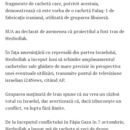
fragmente de rachetă care, potrivit acestuia,
demonstrează că este vorba de o rachetă Falaq-1 de
fabricaţie iraniană, utilizată de gruparea libaneză.
SUA au declarat de asemenea că proiectilul a fost tras de
Hezbollah.
În faţa ameninţării cu represalii din partea Israelului,
Hezbollah a început luni să schimbe amplasamentul
rachetelor sale ghidate de mare precizie în perspectiva
unei eventuale utilizări, transmite postul de televiziune
israelian i24News, citând AP.
Gruparea susţinută de Iran spune că nu vrea un război
total cu Israelul, dar avertizează că, dacă izbucneşte un
conflict, va lupta fără limite.
De la începutul conflictului în Fâşia Gaza în 7 octombrie,
Hezbollah a lansat mii de rachete şi zeci de drone