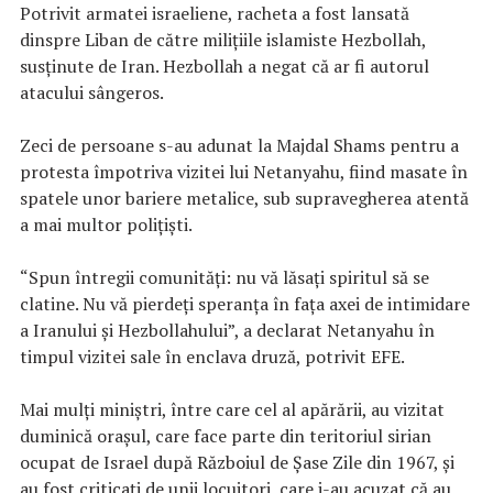
Potrivit armatei israeliene, racheta a fost lansată
dinspre Liban de către miliţiile islamiste Hezbollah,
susţinute de Iran. Hezbollah a negat că ar fi autorul
atacului sângeros.
Zeci de persoane s-au adunat la Majdal Shams pentru a
protesta împotriva vizitei lui Netanyahu, fiind masate în
spatele unor bariere metalice, sub supravegherea atentă
a mai multor poliţişti.
“Spun întregii comunităţi: nu vă lăsaţi spiritul să se
clatine. Nu vă pierdeţi speranţa în faţa axei de intimidare
a Iranului şi Hezbollahului”, a declarat Netanyahu în
timpul vizitei sale în enclava druză, potrivit EFE.
Mai mulţi miniştri, între care cel al apărării, au vizitat
duminică oraşul, care face parte din teritoriul sirian
ocupat de Israel după Războiul de Şase Zile din 1967, şi
au fost criticaţi de unii locuitori, care i-au acuzat că au