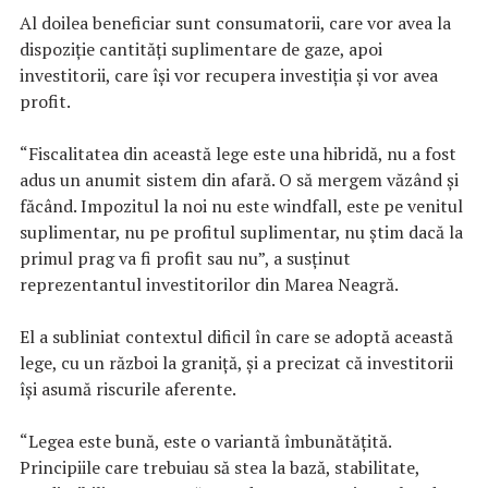
Al doilea beneficiar sunt consumatorii, care vor avea la
dispoziţie cantităţi suplimentare de gaze, apoi
investitorii, care îşi vor recupera investiţia şi vor avea
profit.
“Fiscalitatea din această lege este una hibridă, nu a fost
adus un anumit sistem din afară. O să mergem văzând şi
făcând. Impozitul la noi nu este windfall, este pe venitul
suplimentar, nu pe profitul suplimentar, nu ştim dacă la
primul prag va fi profit sau nu”, a susţinut
reprezentantul investitorilor din Marea Neagră.
El a subliniat contextul dificil în care se adoptă această
lege, cu un război la graniţă, şi a precizat că investitorii
îşi asumă riscurile aferente.
“Legea este bună, este o variantă îmbunătăţită.
Principiile care trebuiau să stea la bază, stabilitate,