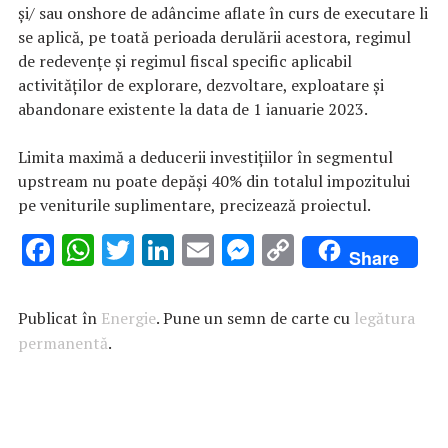
şi/ sau onshore de adâncime aflate în curs de executare li
se aplică, pe toată perioada derulării acestora, regimul
de redevenţe şi regimul fiscal specific aplicabil
activităţilor de explorare, dezvoltare, exploatare şi
abandonare existente la data de 1 ianuarie 2023.
Limita maximă a deducerii investiţiilor în segmentul
upstream nu poate depăşi 40% din totalul impozitului
pe veniturile suplimentare, precizează proiectul.
F
W
T
Li
E
M
C
Share
ac
h
w
n
m
es
o
e
at
it
k
ai
se
p
Publicat în
Energie
. Pune un semn de carte cu
legătura
b
s
te
e
l
n
y
permanentă
.
o
A
r
dI
g
Li
o
p
n
er
n
k
p
k