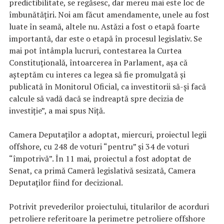
predictibilitate, se regăsesc, dar mereu mai este loc de
îmbunătăţiri. Noi am făcut amendamente, unele au fost
luate în seamă, altele nu. Astăzi a fost o etapă foarte
importantă, dar este o etapă în procesul legislativ. Se
mai pot întâmpla lucruri, contestarea la Curtea
Constituţională, întoarcerea în Parlament, aşa că
aşteptăm cu interes ca legea să fie promulgată şi
publicată în Monitorul Oficial, ca investitorii să-şi facă
calcule să vadă dacă se îndreaptă spre decizia de
investiţie”, a mai spus Niţă.
Camera Deputaţilor a adoptat, miercuri, proiectul legii
offshore, cu 248 de voturi “pentru” şi 34 de voturi
“împotrivă”. În 11 mai, proiectul a fost adoptat de
Senat, ca primă Cameră legislativă sesizată, Camera
Deputaţilor fiind for decizional.
Potrivit prevederilor proiectului, titularilor de acorduri
petroliere referitoare la perimetre petroliere offshore