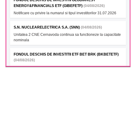
FONDUL DESCHIS DE INVESTITII GLOBINVEST
ENERGY&FINANCIALS ETF (GIBEFETF)
(04/08/2026)
Notificare cu privire la numarul si tipul investitorilor 31.07.2026
S.N. NUCLEARELECTRICA S.A. (SNN)
(04/08/2026)
Unitatea 2 CNE Cernavoda continua sa functioneze la capacitate
nominala
FONDUL DESCHIS DE INVESTITII ETF BET BRK (BKBETETF)
(04/08/2026)
Numarul si tipul investitorilor 31.07.2026
INTERCAPITAL EUR ROMANIA GOVT BOND 5-10YR UCITS
ETF (ICGROETF)
(04/08/2026)
VAN la data 03.08.2026
INTERCAPITAL BET-TRN UCITS ETF (ICBETNETF)
(04/08/2026)
VAN la data 03.08.2026