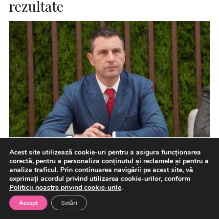
rezultate
Acest site utilizează cookie-uri pentru a asigura funcționarea
corectă, pentru a personaliza conținutul și reclamele și pentru a
analiza traficul. Prin continuarea navigării pe acest site, vă
Vicepremierul interimar şi senatorul UDMR Tanczos
exprimați acordul privind utilizarea cookie-urilor, conform
Barna a declarat, marţi, că în acest moment nu poate fi
Politicii noastre privind cookie-urile
.
exclusă […]
Accept
Setări