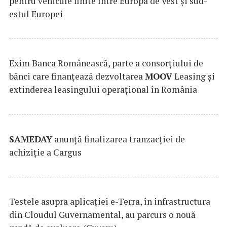
pentru vehicule finite între Europa de Vest și sud-
estul Europei
Exim Banca Românească, parte a consorțiului de
bănci care finanțează dezvoltarea
MOOV
Leasing și
extinderea leasingului operațional în România
SAMEDAY
anunță finalizarea tranzacției de
achiziție a Cargus
Testele asupra aplicaţiei e-Terra, în infrastructura
din Cloudul Guvernamental, au parcurs o nouă