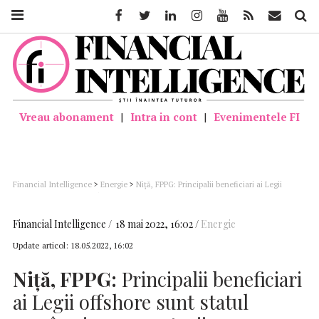
Facebook
Twitter
Linkedin
Instagram
Youtube
Feed
Mail
Căutar
Vreau abonament
|
Intra in cont
|
Evenimentele FI
Financial Intelligence
>
Energie
>
Niţă, FPPG: Principalii beneficiari ai Legii
offshore sunt statul român şi consumatorii
Financial Intelligence
18 mai 2022, 16:02
Energie
Update articol:
18.05.2022, 16:02
Niţă, FPPG:
Principalii beneficiari
ai Legii offshore sunt statul