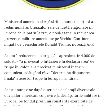
Ministerul american al Apărării a anunţat marţi că a
redus numărul brigăzilor sale de luptă staţionate în
Europa de la patru la trei, o nouă etapă în reducerea
prezenţei militare americane pe Vechiul Continent
iniţiată de preşedintele Donald Trump, notează AFP.
Această reducere cu o brigadă – aproximativ 4.000 de
soldaţi – “a provocat o întârziere în desfăşurarea” de
trupe în Polonia, a precizat ministerul într-un
comunicat, adăugând că va “determina dispunerea
finală” a acestor trupe în Europa mai târziu.
Acest anunţ vine după o serie de declaraţii diverse ale
oficialilor americani cu privire la desfăşurările militare în
Europa, pe fondul presiunii constante exercitate de