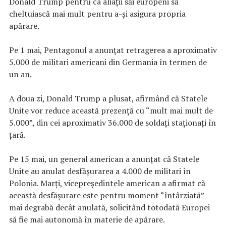
Donald Trump pentru ca aliaţii săi europeni să
cheltuiască mai mult pentru a-şi asigura propria
apărare.
Pe 1 mai, Pentagonul a anunţat retragerea a aproximativ
5.000 de militari americani din Germania în termen de
un an.
A doua zi, Donald Trump a plusat, afirmând că Statele
Unite vor reduce această prezenţă cu “mult mai mult de
5.000”, din cei aproximativ 36.000 de soldaţi staţionaţi în
ţară.
Pe 15 mai, un general american a anunţat că Statele
Unite au anulat desfăşurarea a 4.000 de militari în
Polonia. Marţi, vicepreşedintele american a afirmat că
această desfăşurare este pentru moment “întârziată”
mai degrabă decât anulată, solicitând totodată Europei
să fie mai autonomă în materie de apărare.