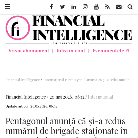
Facebook
Twitter
Linkedin
Instagram
Youtube
Feed
Mail
Căutar
Vreau abonament
|
Intra in cont
|
Evenimentele FI
Financial Intelligence
>
International
>
Pentagonul anunţă că şi-a redus numărul
de brigade staţionate în Europa de la patru la trei
Financial Intelligence
20 mai 2026, 06:12
International
Update articol:
20.05.2026, 06:12
Pentagonul anunţă că şi-a redus
numărul de brigade staţionate în