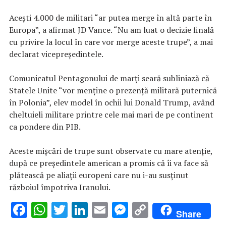
Aceşti 4.000 de militari “ar putea merge în altă parte în
Europa”, a afirmat JD Vance. “Nu am luat o decizie finală
cu privire la locul în care vor merge aceste trupe”, a mai
declarat vicepreşedintele.
Comunicatul Pentagonului de marţi seară subliniază că
Statele Unite “vor menţine o prezenţă militară puternică
în Polonia”, elev model în ochii lui Donald Trump, având
cheltuieli militare printre cele mai mari de pe continent
ca pondere din PIB.
Aceste mişcări de trupe sunt observate cu mare atenţie,
după ce preşedintele american a promis că îi va face să
plătească pe aliaţii europeni care nu i-au susţinut
războiul împotriva Iranului.
F
W
T
Li
E
M
C
Share
ac
h
w
n
m
es
o