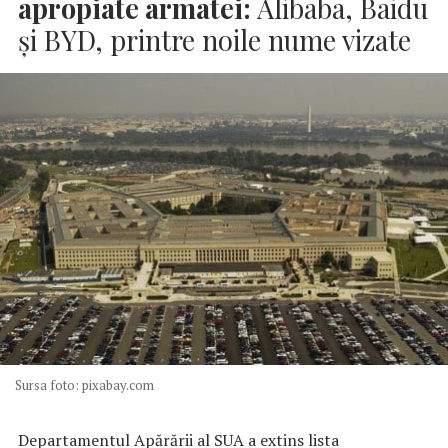
apropiate armatei:
Alibaba, Baidu
și BYD, printre noile nume vizate
Sursa foto: pixabay.com
Departamentul Apărării al SUA a extins lista