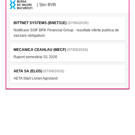
| Știri BVB
BITTNET SYSTEMS (BNET31E)
(07/08/2026)
Notificare SSIF BRK Financial Group - rezultate oferta publica de
vanzare obligatiuni
MECANICA CEAHLAU (MECF)
(07/08/2026)
Raport semestrial S1 2026
AETA SA (ELGS)
(07/08/2026)
AETA Start Livrari Agroland
INTERCAPITAL BET-TRN UCITS ETF (ICBETNETF)
(07/08/2026)
VAN la data 06.08.2026
INTERCAPITAL CROBEX10TR UCITS ETF (ICCROETF)
(07/08/2026)
VAN la data 06.08.2026