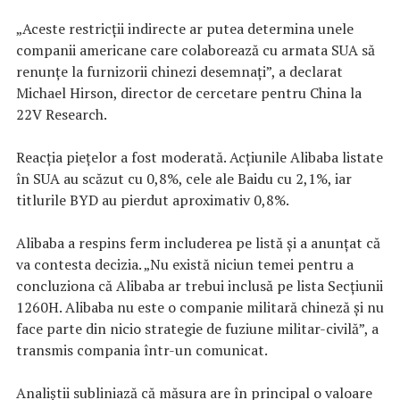
„Aceste restricții indirecte ar putea determina unele
companii americane care colaborează cu armata SUA să
renunțe la furnizorii chinezi desemnați”, a declarat
Michael Hirson, director de cercetare pentru China la
22V Research.
Reacția piețelor a fost moderată. Acțiunile Alibaba listate
în SUA au scăzut cu 0,8%, cele ale Baidu cu 2,1%, iar
titlurile BYD au pierdut aproximativ 0,8%.
Alibaba a respins ferm includerea pe listă și a anunțat că
va contesta decizia. „Nu există niciun temei pentru a
concluziona că Alibaba ar trebui inclusă pe lista Secțiunii
1260H. Alibaba nu este o companie militară chineză și nu
face parte din nicio strategie de fuziune militar-civilă”, a
transmis compania într-un comunicat.
Analiștii subliniază că măsura are în principal o valoare