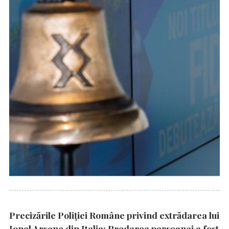
Precizările Poliţiei Române privind extrădarea lui
Ionel Arsene din Italia: Predarea persoanei a fost