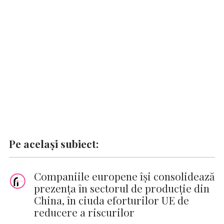
o
p
n
er
n
k
p
k
Pe același subiect:
Companiile europene își consolidează
prezența în sectorul de producție din
China, în ciuda eforturilor UE de
reducere a riscurilor