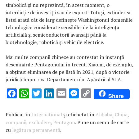
simbolică și nu reprezintă, în acest moment, o
interdicție de investiții sau de export. Totuși, extinderea
listei arată cât de larg definește Washingtonul domeniile
tehnologice considerate sensibile, de la inteligența
artificială și semiconductorii avansați până la
biotehnologie, robotică și vehicule electrice.
Mai multe companii chineze au contestat în instanță
desemnările Pentagonului în trecut. Xiaomi, de exemplu,
a obținut eliminarea de pe listă în 2021, după o victorie
juridică împotriva Departamentului Apărării al SUA.
F
W
T
Li
E
M
C
Share
ac
h
w
n
m
es
o
e
at
it
k
ai
se
p
Publicat în
International
și etichetat în
Alibaba
,
China
,
b
s
te
e
l
n
y
companii
,
excludere
,
Pentagon
. Pune un semn de carte
cu
legătura permanentă
o
A
r
dI
.
g
Li