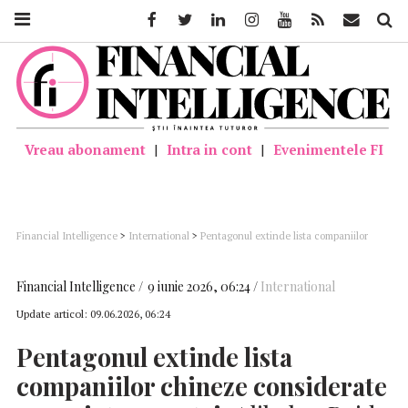
Facebook
Twitter
Linkedin
Instagram
Youtube
Feed
Mail
Căutar
Vreau abonament
|
Intra in cont
|
Evenimentele FI
Financial Intelligence
>
International
>
Pentagonul extinde lista companiilor
chineze considerate apropiate armatei: Alibaba, Baidu și BYD, printre noile nume
vizate
Financial Intelligence
9 iunie 2026, 06:24
International
Update articol:
09.06.2026, 06:24
Pentagonul extinde lista
companiilor chineze considerate