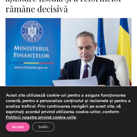
rămâne decisivă
Acest site utilizează cookie-uri pentru a asigura funcționarea
corectă, pentru a personaliza conținutul și reclamele și pentru a
analiza traficul. Prin continuarea navigării pe acest site, vă
Agenția internațională de evaluare financiară Moody’s
exprimați acordul privind utilizarea cookie-urilor, conform
Politicii noastre privind cookie-urile
.
Ratings a reconfirmat azi ratingul suveran al României la
nivelul „Baa3”, menținând […]
Accept
Setări