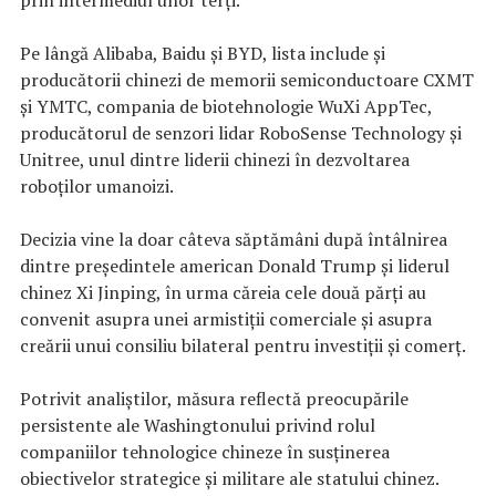
Pe lângă Alibaba, Baidu și BYD, lista include și
producătorii chinezi de memorii semiconductoare CXMT
și YMTC, compania de biotehnologie WuXi AppTec,
producătorul de senzori lidar RoboSense Technology și
Unitree, unul dintre liderii chinezi în dezvoltarea
roboților umanoizi.
Decizia vine la doar câteva săptămâni după întâlnirea
dintre președintele american Donald Trump și liderul
chinez Xi Jinping, în urma căreia cele două părți au
convenit asupra unei armistiții comerciale și asupra
creării unui consiliu bilateral pentru investiții și comerț.
Potrivit analiștilor, măsura reflectă preocupările
persistente ale Washingtonului privind rolul
companiilor tehnologice chineze în susținerea
obiectivelor strategice și militare ale statului chinez.