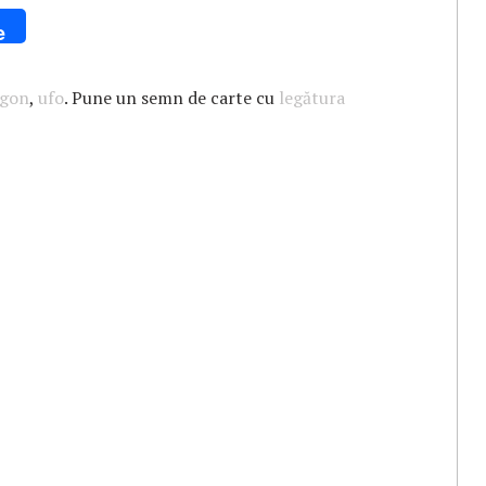
e
agon
,
ufo
. Pune un semn de carte cu
legătura