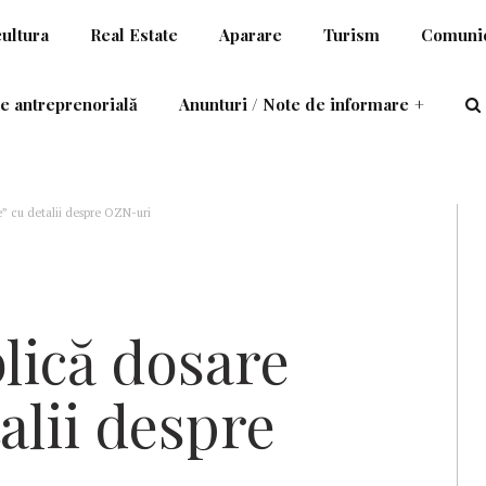
cultura
Real Estate
Aparare
Turism
Comunic
e antreprenorială
Anunturi / Note de informare
+
e” cu detalii despre OZN-uri
lică dosare
alii despre