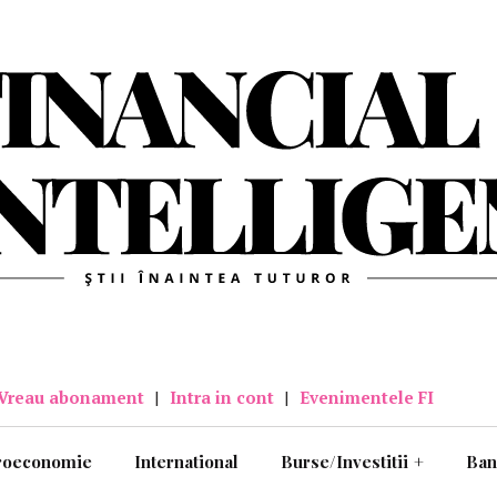
Vreau abonament
|
Intra in cont
|
Evenimentele FI
roeconomie
International
Burse/Investitii
+
Ban