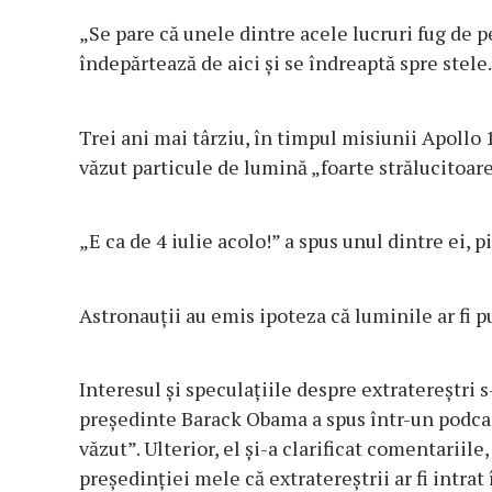
„Se pare că unele dintre acele lucruri fug de p
îndepărtează de aici și se îndreaptă spre stele
Trei ani mai târziu, în timpul misiunii Apollo 
văzut particule de lumină „foarte strălucitoare
„E ca de 4 iulie acolo!” a spus unul dintre ei,
Astronauții au emis ipoteza că luminile ar fi p
Interesul și speculațiile despre extratereștri s
președinte Barack Obama a spus într-un podcast
văzut”. Ulterior, el și-a clarificat comentarii
președinției mele că extratereștrii ar fi intrat