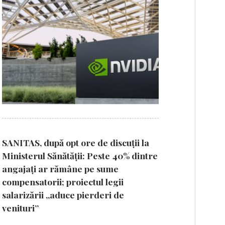
SANITAS, după opt ore de discuții la
Ministerul Sănătății: Peste 40% dintre
angajați ar rămâne pe sume
compensatorii; proiectul legii
salarizării „aduce pierderi de
venituri”