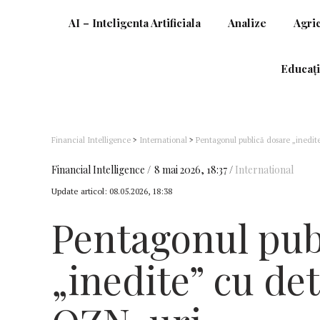
AI – Inteligenta Artificiala
Analize
Agri
Educați
Financial Intelligence
>
International
>
Pentagonul publică dosare „inedit
Financial Intelligence
8 mai 2026, 18:37
International
Update articol:
08.05.2026, 18:38
Pentagonul pub
„inedite” cu det