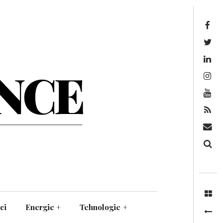
Facebook
Twitter
Linkedin
Instagram
Youtube
Feed
Mail
Căutare
ci
Energie
+
Tehnologie
+