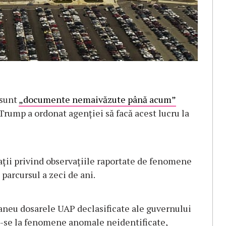
 sunt
„documente nemaivăzute până acum”
rump a ordonat agenției să facă acest lucru la
ții privind observațiile raportate de fenomene
parcursul a zeci de ani.
neu dosarele UAP declasificate ale guvernului
du-se la fenomene anomale neidentificate,