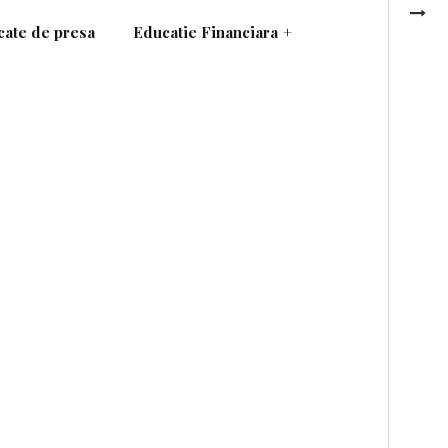
ate de presa
Educatie Financiara
+