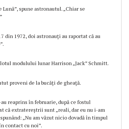
e Lună”, spune astronautul. „Chiar se
.”
17 din 1972, doi astronauți au raportat că au
”.
 pilotul modulului lunar Harrison „Jack” Schmitt.
utut proveni de la bucăți de gheață.
-au reaprins în februarie, după ce fostul
 că extratereștrii sunt „reali, dar eu nu i-am
le, spunând: „Nu am văzut nicio dovadă în timpul
 în contact cu noi”.