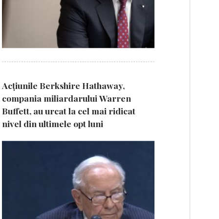
Acțiunile Berkshire Hathaway,
compania miliardarului Warren
Buffett, au urcat la cel mai ridicat
nivel din ultimele opt luni