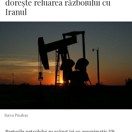
doreşte reluarea războiului cu
Iranul
Sursa Pixabay
Preţurile petrolului au scăzut joi cu aproximativ 3%,