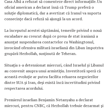
Casa Albă a refuzat să comenteze direct informaţiile. Un
oficial american a declarat însă că Trump preferă o
soluţie diplomatică, dar a avertizat că Iranul va suporta
consecinţe dacă refuză să ajungă la un acord.
La începutul acestei săptămâni, temerile privind o nouă
escaladare au crescut după ce presa de stat iraniană a
anunţat suspendarea contactelor cu Washingtonul,
invocând ofensiva militară israeliană din Liban împotriva
grupării Hezbollah, susţinută de Teheran.
Situaţia s-a detensionat miercuri, când Israelul şi Libanul
au convenit asupra unui armistiţiu. Investitorii speră că
această evoluţie ar putea facilita reluarea negocierilor
dintre SUA şi Iran, deşi există încă incertitudini privind
respectarea acordului.
Premierul israelian Benjamin Netanyahu a declarat
miercuri, pentru CNBC, că Hezbollah trebuie dezarmat şi