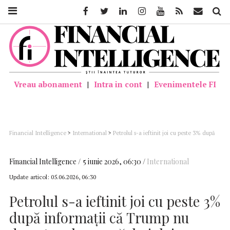
Facebook
Twitter
Linkedin
Instagram
Youtube
Feed
Mail
Căutar
Vreau abonament
|
Intra in cont
|
Evenimentele FI
Financial Intelligence
>
International
>
Petrolul s-a ieftinit joi cu peste 3% după
informaţii că Trump nu doreşte reluarea războiului cu Iranul
Financial Intelligence
5 iunie 2026, 06:30
International
Update articol:
05.06.2026, 06:30
Petrolul s-a ieftinit joi cu peste 3%
după informaţii că Trump nu