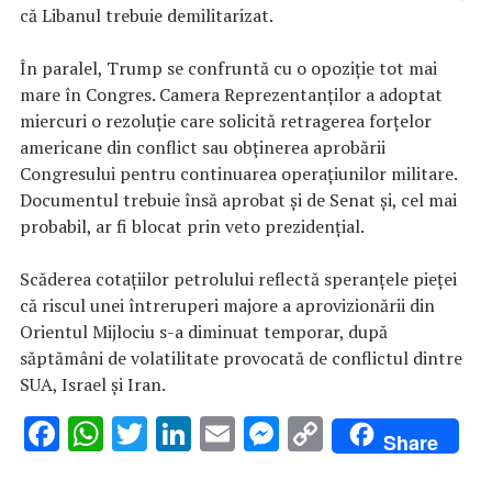
că Libanul trebuie demilitarizat.
În paralel, Trump se confruntă cu o opoziţie tot mai
mare în Congres. Camera Reprezentanţilor a adoptat
miercuri o rezoluţie care solicită retragerea forţelor
americane din conflict sau obţinerea aprobării
Congresului pentru continuarea operaţiunilor militare.
Documentul trebuie însă aprobat şi de Senat şi, cel mai
probabil, ar fi blocat prin veto prezidenţial.
Scăderea cotaţiilor petrolului reflectă speranţele pieţei
că riscul unei întreruperi majore a aprovizionării din
Orientul Mijlociu s-a diminuat temporar, după
săptămâni de volatilitate provocată de conflictul dintre
SUA, Israel şi Iran.
F
W
T
Li
E
M
C
Share
ac
h
w
n
m
es
o