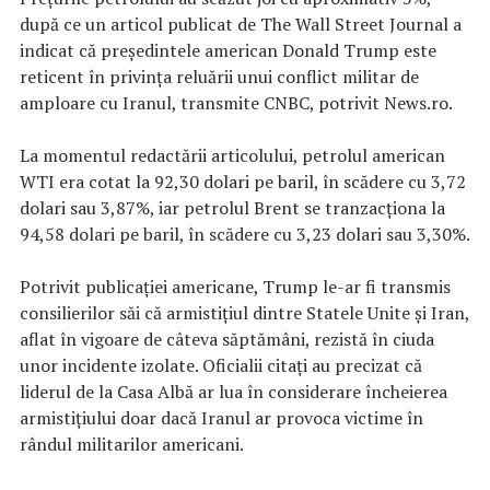
după ce un articol publicat de The Wall Street Journal a
indicat că preşedintele american Donald Trump este
reticent în privinţa reluării unui conflict militar de
amploare cu Iranul, transmite CNBC, potrivit News.ro.
La momentul redactării articolului, petrolul american
WTI era cotat la 92,30 dolari pe baril, în scădere cu 3,72
dolari sau 3,87%, iar petrolul Brent se tranzacţiona la
94,58 dolari pe baril, în scădere cu 3,23 dolari sau 3,30%.
Potrivit publicaţiei americane, Trump le-ar fi transmis
consilierilor săi că armistiţiul dintre Statele Unite şi Iran,
aflat în vigoare de câteva săptămâni, rezistă în ciuda
unor incidente izolate. Oficialii citaţi au precizat că
liderul de la Casa Albă ar lua în considerare încheierea
armistiţiului doar dacă Iranul ar provoca victime în
rândul militarilor americani.