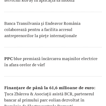
serviciul RoPay în aplicaţia sa mobilă
Banca Transilvania şi Endeavor România
colaborează pentru a facilita accesul
antreprenorilor la pieţe internaţionale
PPC
blue premiază încărcarea maşinilor electrice
în afara orelor de vârf
Finanțare de până la 61,6 milioane de euro:
Țuca Zbârcea & Asociații asistă BCR, partenerul
bancar al primului parc eolian dezvoltat în