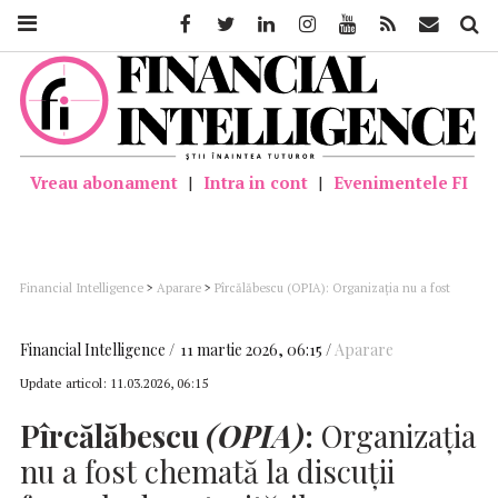
Facebook
Twitter
Linkedin
Instagram
Youtube
Feed
Mail
Căutar
Vreau abonament
|
Intra in cont
|
Evenimentele FI
Financial Intelligence
>
Aparare
>
Pîrcălăbescu (OPIA): Organizaţia nu a fost
chemată la discuţii formale de autorităţile care se ocupă de programul SAFE
Financial Intelligence
11 martie 2026, 06:15
Aparare
Update articol:
11.03.2026, 06:15
Pîrcălăbescu
(OPIA)
:
Organizaţia
nu a fost chemată la discuţii