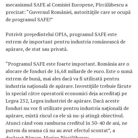
mecanismul SAFE al Comisiei Europene, Pîrcălăbescu a
precizat: “Guvernul României, autorităţile care se ocupă
de programul SAFE!”
Potrivit preşedintelui OPIA, programul SAFE este
extrem de important pentru industria românească de
apărare, de stat sau privată.
“Programul SAFE este foarte important. România are o
alocare de fonduri de 16,68 miliarde de euro. Este o sumă
extrem de bună, mai ales dacă va fi utilizată pentru
industria naţională de apărare. Investiţiile trebuie făcute
în special către operatorii economici deja acreditaţi pe
Legea 232, Legea industriei de apărare. Dacă aceste
fonduri nu vor fi utilizate pentru industria naţională de
apărare, există riscul ca ele să nu-şi atingă obiectivul.
Atunci când vom rambursa creditul în 30-40 de ani, ne
putem da seama că nu au avut efectul scontat”, a
declarat Răzvan-Marian Pîrcălăbescu.