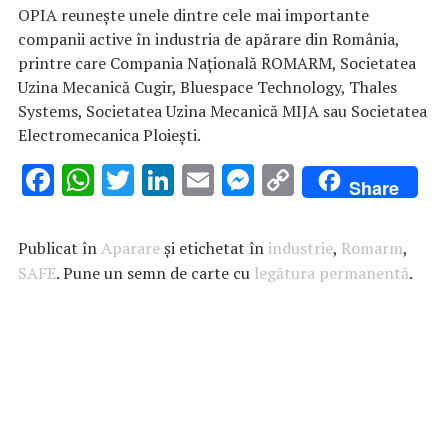
OPIA reuneşte unele dintre cele mai importante
companii active în industria de apărare din România,
printre care Compania Naţională ROMARM, Societatea
Uzina Mecanică Cugir, Bluespace Technology, Thales
Systems, Societatea Uzina Mecanică MIJA sau Societatea
Electromecanica Ploieşti.
F
W
T
Li
E
M
C
Share
ac
h
w
n
m
es
o
e
at
it
k
ai
se
p
Publicat în
Aparare
și etichetat în
industrie
,
Romarm
,
b
s
te
e
l
n
y
SAFE
. Pune un semn de carte cu
legătura permanentă
.
o
A
r
dI
g
Li
o
p
n
er
n
k
p
k