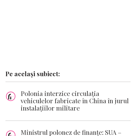
k
p
k
Pe același subiect:
Polonia interzice circulaţia
vehiculelor fabricate în China în jurul
instalaţiilor militare
Ministrul polonez de finanțe: SUA –