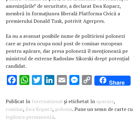
ameninţările” de securitate, a declarat Ewa Kopacz,
membră în formaţiunea liberală Platforma Civică a
premierului Donald Tusk, potrivit Agerpres.
Ea nu a avansat posibile nume de politicieni polonezi
care ar putea ocupa noul post de comisar european
pentru apărare, dar presa poloneză îl menţionează pe
ministrul de externe Radoslaw Sikorski drept potenţial
candidat.
F
W
T
Li
E
M
C
Share
ac
h
w
n
m
es
o
e
at
it
k
ai
se
p
Publicat în
International
și etichetat în
aparare
,
b
s
te
e
l
n
y
comisar
,
Ewa Kopacz
,
polonia
. Pune un semn de carte cu
legătura permanentă
o
A
r
.
dI
g
Li
o
p
n
er
n