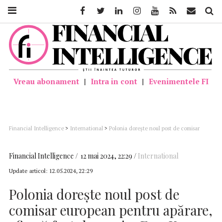
Facebook
Twitter
Linkedin
Instagram
Youtube
Feed
Mail
Căutar
Vreau abonament
|
Intra in cont
|
Evenimentele FI
Financial Intelligence
>
International
>
Polonia doreşte noul post de comisar
european pentru apărare, afirmă fostul premier Ewa Kopacz
Financial Intelligence
12 mai 2024, 22:29
International
Update articol:
12.05.2024, 22:29
Polonia doreşte noul post de
comisar european pentru apărare,