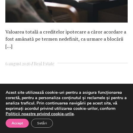
Valoarea totală a creditelor ipotecare a căror acordare a
fost amânată pe termen nedefinit, ca urmare a blocării
[…]
6 august 2026
Real Estate
Florin Cîțu: România a intrat în
Acest site utilizează cookie-uri pentru a asigura funcționarea
corectă, pentru a personaliza conținutul și reclamele și pentru a
recesiune la un an după
analiza traficul. Prin continuarea navigării pe acest site, vă
exprimați acordul privind utilizarea cookie-urilor, conform
majorările de taxe. „Economia
Politicii noastre privind cookie-urile
.
vorbește de la sine”
Accept
Setări