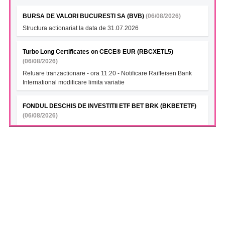
BURSA DE VALORI BUCURESTI SA (BVB)
(06/08/2026)
Structura actionariat la data de 31.07.2026
Turbo Long Certificates on CECE® EUR (RBCXETL5)
(06/08/2026)
Reluare tranzactionare - ora 11:20 - Notificare Raiffeisen Bank
International modificare limita variatie
FONDUL DESCHIS DE INVESTITII ETF BET BRK (BKBETETF)
(06/08/2026)
VAN la data 05.08.2026
FONDUL DESCHIS DE INVESTITII GLOBINVEST
ENERGY&FINANCIALS ETF (GIBEFETF)
(06/08/2026)
VAN la data 05.08.2026
FONDUL DESCHIS DE INVESTITII BT INDEX ROMANIA ETF
BET TR (BTBETRETF)
(06/08/2026)
VAN la data 05.08.2026