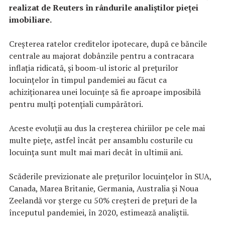
realizat de Reuters în rândurile analiştilor pieţei
imobiliare.
Creşterea ratelor creditelor ipotecare, după ce băncile
centrale au majorat dobânzile pentru a contracara
inflaţia ridicată, şi boom-ul istoric al preţurilor
locuinţelor în timpul pandemiei au făcut ca
achiziţionarea unei locuinţe să fie aproape imposibilă
pentru mulţi potenţiali cumpărători.
Aceste evoluţii au dus la creşterea chiriilor pe cele mai
multe pieţe, astfel încât per ansamblu costurile cu
locuinţa sunt mult mai mari decât în ultimii ani.
Scăderile previzionate ale preţurilor locuinţelor în SUA,
Canada, Marea Britanie, Germania, Australia şi Noua
Zeelandă vor şterge cu 50% creşteri de preţuri de la
începutul pandemiei, în 2020, estimează analiştii.