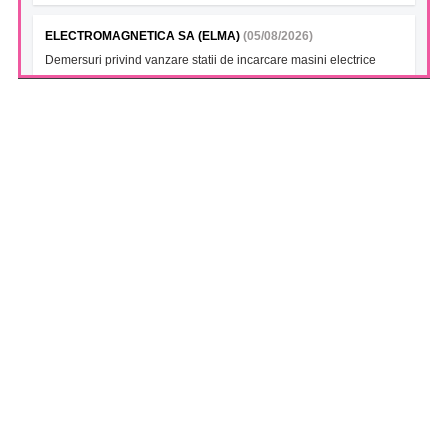
ELECTROMAGNETICA SA (ELMA)
(05/08/2026)
Demersuri privind vanzare statii de incarcare masini electrice
FONDUL DESCHIS DE INVESTITII BT INDEX ROMANIA ETF
BET TR (BTBETRETF)
(05/08/2026)
Notificare cu privire la numarul si tipul investitorilor
FONDUL DESCHIS DE INVESTITII ETF ENERGIE PATRIA-
TRADEVILLE (PTENGETF)
(05/08/2026)
Notificare cu privire la numarul si tipul investitorilor