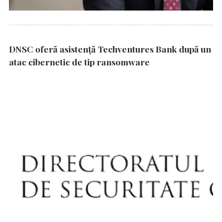
DNSC oferă asistență Techventures Bank după un
atac cibernetic de tip ransomware