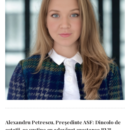
Alexandru Petrescu, Președinte ASF: Dincolo de
cotații, ce susține cu adevărat creșterea BVB