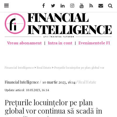
Facebook
Twitter
Linkedin
Instagram
Youtube
Feed
Mail
Căutar
Vreau abonament
|
Intra in cont
|
Evenimentele FI
Financial Intelligence
>
Real Estate
>
Preţurile locuinţelor pe plan global vor
continua să scadă în 2023 (Reuters)
Financial Intelligence
10 martie 2023, 16:14
Real Estate
Update articol:
10.03.2023, 16:14
Preţurile locuinţelor pe plan
global vor continua să scadă în