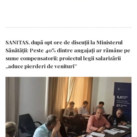
SANITAS, după opt ore de discuții la Ministerul
Sănătății: Peste 40% dintre angajați ar rămâne pe
sume compensatorii; proiectul legii salarizării
„aduce pierderi de venituri”