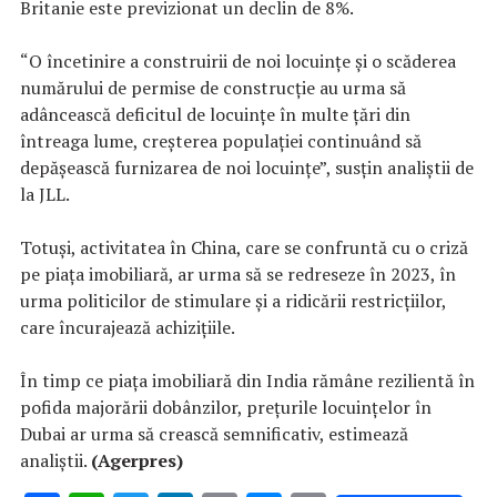
Britanie este previzionat un declin de 8%.
“O încetinire a construirii de noi locuinţe şi o scăderea
numărului de permise de construcţie au urma să
adâncească deficitul de locuinţe în multe ţări din
întreaga lume, creşterea populaţiei continuând să
depăşească furnizarea de noi locuinţe”, susţin analiştii de
la JLL.
Totuşi, activitatea în China, care se confruntă cu o criză
pe piaţa imobiliară, ar urma să se redreseze în 2023, în
urma politicilor de stimulare şi a ridicării restricţiilor,
care încurajează achiziţiile.
În timp ce piaţa imobiliară din India rămâne rezilientă în
pofida majorării dobânzilor, preţurile locuinţelor în
Dubai ar urma să crească semnificativ, estimează
analiştii.
(Agerpres)