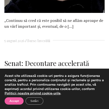
„Continuu să cred că este posibil să ne aflăm aproape de
un vârf important și, eventual, de o […]
5 august 2026
Burse/Investitii
Senat: Decontare accelerată
către furnizorii de energie de
Acest site utilizează cookie-uri pentru a asigura funcționarea
electrică a sumelor aferente
corectă, pentru a personaliza conținutul și reclamele și pentru a
analiza traficul. Prin continuarea navigării pe acest site, vă
energiei cu preţuri plafonate
exprimați acordul privind utilizarea cookie-urilor, conform
Politicii noastre privind cookie-urile
.
Accept
Setări