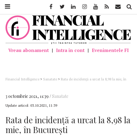
Facebook
Twitter
Linkedin
Instagram
Youtube
Feed
Mail
Căutar
Vreau abonament
|
Intra in cont
|
Evenimentele FI
Financial Intelligence
>
Sanatate
>
Rata de incidență a urcat la 8,98 la mie, în
București
3 octombrie 2021, 11:39
Sanatate
Update articol:
03.10.2021, 11:39
Rata de incidență a urcat la 8,98 la
mie, în București