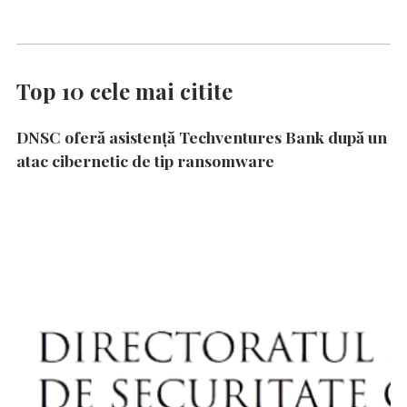
Top 10 cele mai citite
DNSC oferă asistență Techventures Bank după un
atac cibernetic de tip ransomware