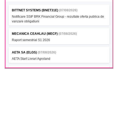
BITTNET SYSTEMS (BNET31E)
(07/08/2026)
Notificare SSIF BRK Financial Group - rezultate oferta publica de
vanzare obligatiuni
MECANICA CEAHLAU (MECF)
(07/08/2026)
Raport semestrial S1 2026
AETA SA (ELGS)
(07/08/2026)
AETA Start Livrari Agroland
INTERCAPITAL BET-TRN UCITS ETF (ICBETNETF)
(07/08/2026)
VAN la data 06.08.2026
INTERCAPITAL CROBEX10TR UCITS ETF (ICCROETF)
(07/08/2026)
VAN la data 06.08.2026