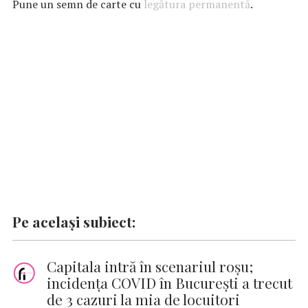
b
s
te
e
l
n
y
Pune un semn de carte cu
legătura permanentă
.
o
A
r
dI
g
Li
o
p
n
er
n
k
p
k
Pe același subiect:
Capitala intră în scenariul roşu;
incidenţa COVID în Bucureşti a trecut
de 3 cazuri la mia de locuitori