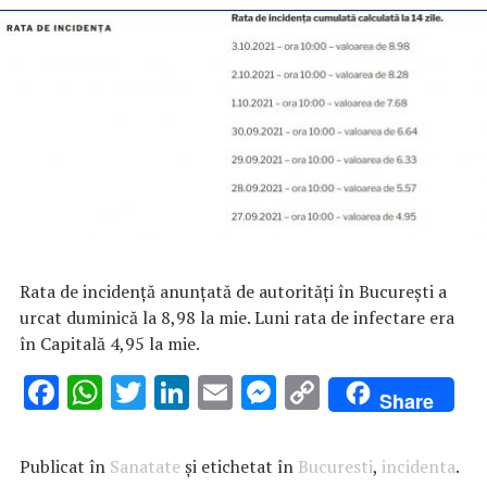
Rata de incidență anunțată de autorități în București a
urcat duminică la 8,98 la mie. Luni rata de infectare era
în Capitală 4,95 la mie.
F
W
T
Li
E
M
C
Share
ac
h
w
n
m
es
o
e
at
it
k
ai
se
p
Publicat în
Sanatate
și etichetat în
Bucuresti
,
incidenta
.