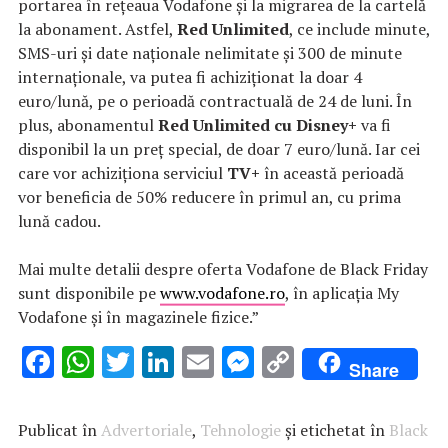
portarea în rețeaua Vodafone și la migrarea de la cartelă
la abonament. Astfel,
Red Unlimited
, ce include minute,
SMS-uri și date naționale nelimitate și 300 de minute
internaționale, va putea fi achiziționat la doar 4
euro/lună, pe o perioadă contractuală de 24 de luni. În
plus, abonamentul
Red Unlimited cu Disney+
va fi
disponibil la un preț special, de doar 7 euro/lună. Iar cei
care vor achiziționa serviciul
TV+
în această perioadă
vor beneficia de 50% reducere în primul an, cu prima
lună cadou.
Mai multe detalii despre oferta Vodafone de Black Friday
sunt disponibile pe
www.vodafone.ro
, în aplicația My
Vodafone și în magazinele fizice.”
F
W
T
Li
E
M
C
Share
ac
h
w
n
m
es
o
e
at
it
k
ai
se
p
Publicat în
Advertoriale
,
Tehnologie
și etichetat în
Black