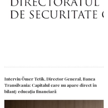
Interviu Ömer Tetik, Director General, Banca
Transilvania: Capitalul care nu apare direct în
bilanț: educația financiară