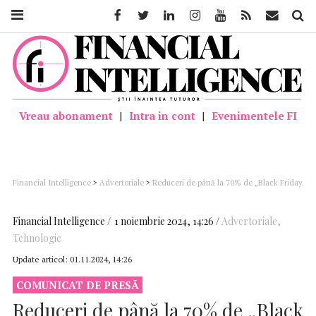
Facebook
Twitter
Linkedin
Instagram
Youtube
Feed
Mail
Căutar
Vreau abonament
|
Intra in cont
|
Evenimentele FI
Financial Intelligence
>
Advertoriale
>
Reduceri de până la 70% de „Black Friday
pe bune”, la Vodafone
Financial Intelligence
1 noiembrie 2024, 14:26
Advertoriale
,
Tehnologie
Update articol:
01.11.2024, 14:26
COMUNICAT DE PRESĂ
Reduceri de până la 70% de „Black