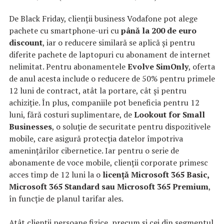
De Black Friday, clienții business Vodafone pot alege
pachete cu smartphone-uri cu
până la 200 de euro
discount
, iar o reducere similară se aplică și pentru
diferite pachete de laptopuri cu abonament de internet
nelimitat. Pentru abonamentele
Evolve SimOnly
, oferta
de anul acesta include o reducere de 50% pentru primele
12 luni de contract, atât la portare, cât și pentru
achiziție. În plus, companiile pot beneficia pentru 12
luni, fără costuri suplimentare, de
Lookout for Small
Businesses
, o soluție de securitate pentru dispozitivele
mobile, care asigură protecția datelor împotriva
amenințărilor cibernetice. Iar pentru o serie de
abonamente de voce mobile, clienții corporate primesc
acces timp de 12 luni la o
licență Microsoft 365 Basic,
Microsoft 365 Standard sau Microsoft 365 Premium
,
în funcție de planul tarifar ales.
Atât clienții persoane fizice, precum și cei din segmentul