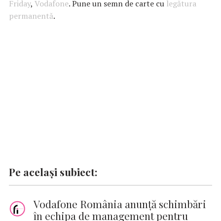
b
s
te
e
l
n
y
Friday
,
Vodafone
. Pune un semn de carte cu
legătura
permanentă
o
A
.
r
dI
g
Li
o
p
n
er
n
k
p
k
Pe același subiect:
Vodafone România anunță schimbări
în echipa de management pentru