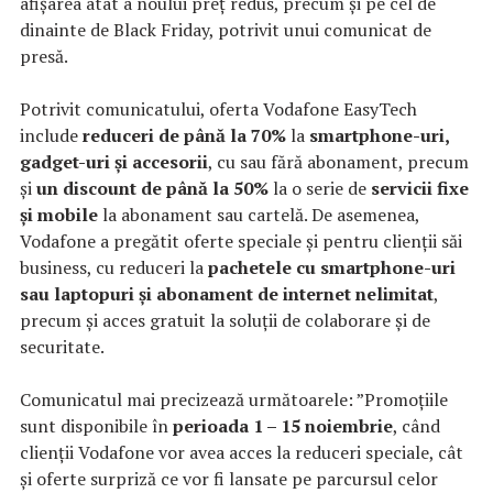
afișarea atât a noului preț redus, precum și pe cel de
dinainte de Black Friday, potrivit unui comunicat de
presă.
Potrivit comunicatului, oferta Vodafone EasyTech
include
reduceri de până la 70%
la
smartphone-uri,
gadget-uri și accesorii
, cu sau fără abonament, precum
și
un discount de până la 50%
la o serie de
servicii fixe
și mobile
la abonament sau cartelă. De asemenea,
Vodafone a pregătit oferte speciale și pentru clienții săi
business, cu reduceri la
pachetele cu smartphone-uri
sau laptopuri și abonament de internet nelimitat
,
precum și acces gratuit la soluții de colaborare și de
securitate.
Comunicatul mai precizează următoarele: ”Promoțiile
sunt disponibile în
perioada 1 – 15 noiembrie
, când
clienții Vodafone vor avea acces la reduceri speciale, cât
și oferte surpriză ce vor fi lansate pe parcursul celor