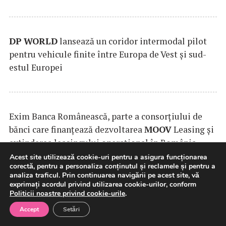
DP
WORLD
lansează un coridor intermodal pilot
pentru vehicule finite între Europa de Vest și sud-
estul Europei
Exim Banca Românească, parte a consorțiului de
bănci care finanțează dezvoltarea
MOOV
Leasing și
extinderea leasingului operațional în România
Acest site utilizează cookie-uri pentru a asigura funcționarea
corectă, pentru a personaliza conținutul și reclamele și pentru a
analiza traficul. Prin continuarea navigării pe acest site, vă
exprimați acordul privind utilizarea cookie-urilor, conform
SAMEDAY
anunță finalizarea tranzacției de
Politicii noastre privind cookie-urile
.
achiziție a Cargus
Accept
Setări