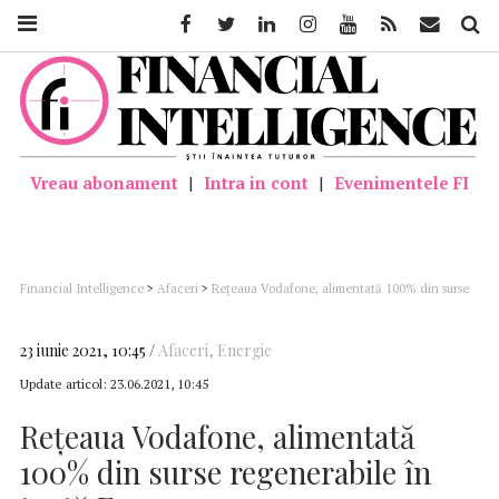
Facebook
Twitter
Linkedin
Instagram
Youtube
Feed
Mail
Căutar
Vreau abonament
|
Intra in cont
|
Evenimentele FI
Financial Intelligence
>
Afaceri
>
Rețeaua Vodafone, alimentată 100% din surse
regenerabile în toată Europa
23 iunie 2021, 10:45
Afaceri
,
Energie
Update articol:
23.06.2021, 10:45
Rețeaua Vodafone, alimentată
100% din surse regenerabile în