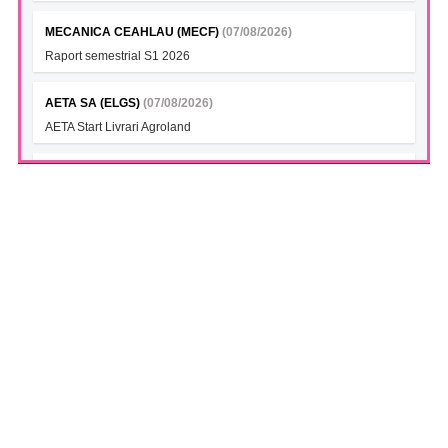
MECANICA CEAHLAU (MECF)
(07/08/2026)
Raport semestrial S1 2026
AETA SA (ELGS)
(07/08/2026)
AETA Start Livrari Agroland
INTERCAPITAL BET-TRN UCITS ETF (ICBETNETF)
(07/08/2026)
VAN la data 06.08.2026
INTERCAPITAL CROBEX10TR UCITS ETF (ICCROETF)
(07/08/2026)
VAN la data 06.08.2026