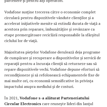
partenere și pentru alți operatori.
Vodafone susține trecerea către o economie complet
circulară pentru dispozitivele vândute clienților și a
accelerat inițiativele menite să extindă durata de viață a
acestora prin reparare, îmbunătățire și revânzare ca
etape premergătoare reciclării responsabile la sfârșitul
ciclului lor de viață.
Majoritatea piețelor Vodafone derulează deja programe
de cumpărare și recuperare a dispozitivelor și servicii de
reparații pentru a încuraja clienții să returneze sau să
repare dispozitivele vechi. Vodafone depune eforturi să
recondiționeze și să refolosească echipamentele fixe de
mai multe ori, cu economii semnificative în privința
impactului asupra mediului și de costuri.
În 2021,
Vodafone s-a alăturat Parteneriatului
Circular Electronics
care reunește lideri din lanțul