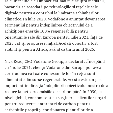
sale într-unele cu impact cât mai mic asupra mediului,
bazându-se totodată pe tehnologiile și rețelele sale
digitale pentru a contribui la limitarea schimbărilor
climatice. În iulie 2020, Vodafone a anunțat devansarea
termenului pentru îndeplinirea obiectivului de a
achiziționa energie 100% regenerabilă pentru
operațiunile sale din Europa pentru iulie 2021, față de
2025 cât își propusese inițial. Același obiectiv a fost
stabilit și pentru Africa, având ca țintă anul 2025.
Nick Read, CEO Vodafone Group, a declarat: „Începând
cu 1 iulie 2021, clienții Vodafone din Europa pot avea
certitudinea că toate conexiunile lor în rețea sunt
alimentate din surse regenerabile. Acesta este un pas
important în direcția îndeplinirii obiectivului nostru de a
reduce la net zero emisiile de carbon până în 2030, la
nivel global, concomitent cu susținerea clienților noștri
pentru reducerea amprentei de carbon pentru
activitățile proprii și continuarea planurilor de a