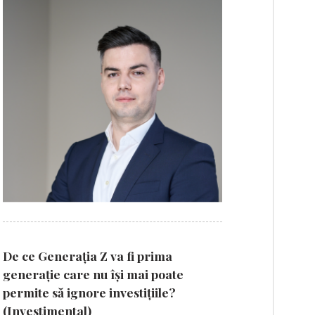
De ce Generația Z va fi prima
generație care nu își mai poate
permite să ignore investițiile?
(Investimental)