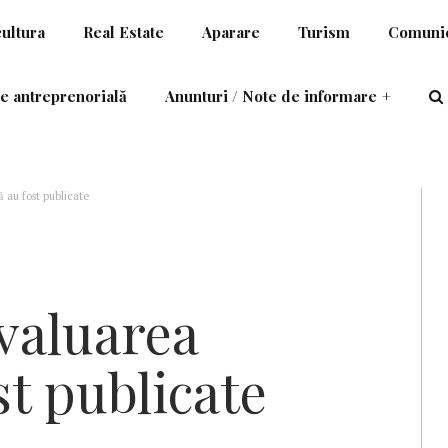
cultura
Real Estate
Aparare
Turism
Comunic
e antreprenorială
Anunturi / Note de informare
+
 au fost publicate
Evaluarea
st publicate