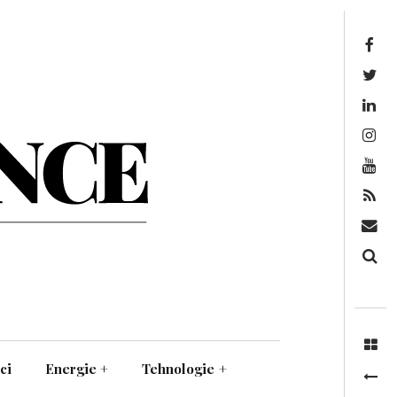
Facebook
Twitter
Linkedin
Instagram
Youtube
Feed
Mail
Căutare
ci
Energie
+
Tehnologie
+