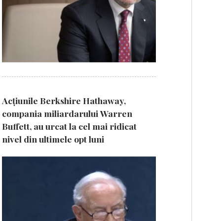
Acțiunile Berkshire Hathaway,
compania miliardarului Warren
Buffett, au urcat la cel mai ridicat
nivel din ultimele opt luni