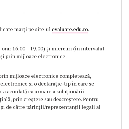
licate marţi pe site-ul
evaluare.edu.ro
.
 orar 16,00 – 19,00) şi miercuri (în intervalul
 şi prin mijloace electronice.
prin mijloace electronice completează,
lectronice şi o declaraţie-tip în care se
ta acordată ca urmare a soluţionării
ţială, prin creştere sau descreştere. Pentru
 de către părinţii/reprezentanţii legali ai