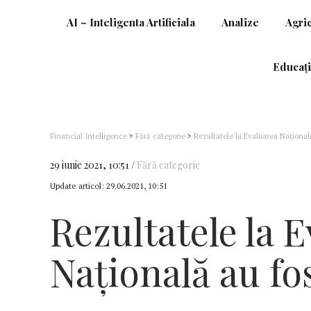
AI – Inteligenta Artificiala
Analize
Agri
Educați
Financial Intelligence
>
Fără categorie
>
Rezultatele la Evaluarea Naţională
29 iunie 2021, 10:51
Fără categorie
Update articol:
29.06.2021, 10:51
Rezultatele la 
Naţională au fo