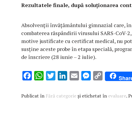
Rezultatele finale, după soluţionarea contes
Absolvenţii învăţământului gimnazial care, în 
combaterea răspândirii virusului SARS-CoV-2, a
motive justificate cu certificat medical, nu po
susţine aceste probe în etapa specială, progra
de înscriere (28 iunie – 2 iulie).
F
W
T
Li
E
M
C
Shar
ac
h
w
n
m
es
o
e
at
it
k
ai
se
p
Publicat în
Fără categorie
și etichetat în
evaluare
. 
b
s
te
e
l
n
y
o
A
r
dI
g
Li
o
p
n
er
n