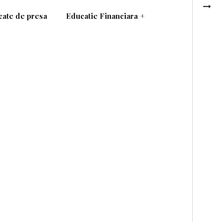
ate de presa
Educatie Financiara
+