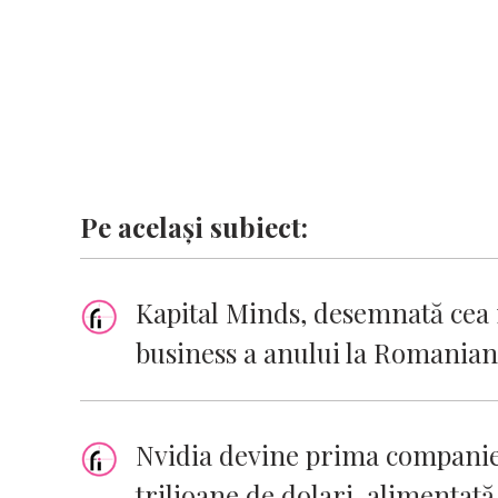
k
p
k
Pe același subiect:
Kapital Minds, desemnată cea
business a anului la Romania
Nvidia devine prima companie 
trilioane de dolari, alimentată