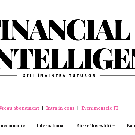
Vreau abonament
|
Intra in cont
|
Evenimentele FI
roeconomie
International
Burse/Investitii
+
Ban