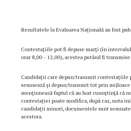
Rezultatele la Evaluarea Naţională au fost pub
Contestaţiile pot fi depuse marţi (în intervalul
orar 8,00 – 12,00), acestea putând fi transmise
Candidaţii care depun/transmit contestaţiile 
semnează şi depun/transmit tot prin mijloace e
menţionează faptul că au luat cunoştinţă că no
contestaţiei poate modifica, după caz, nota ini
candidaţii minori, documentele sunt semnate şi
acestora.