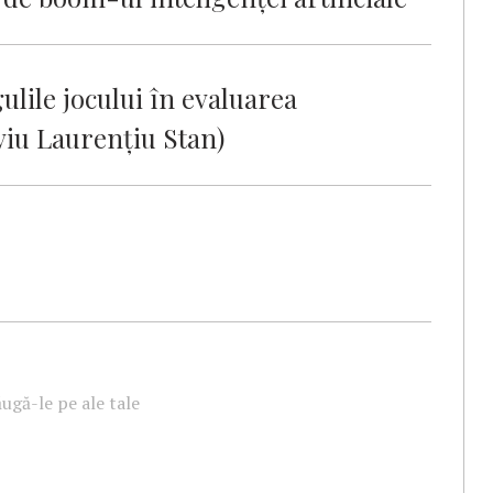
lile jocului în evaluarea
viu Laurențiu Stan)
ugă-le pe ale tale