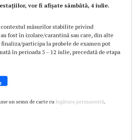
taţiilor, vor fi afişate sâmbătă, 4 iulie.
contextul măsurilor stabilite privind
u fost în izolare/carantină sau care, din alte
t finaliza/participa la probele de examen pot
mată în perioada 5 – 12 iulie, precedată de etapa
e
Pune un semn de carte cu
legătura permanentă
.