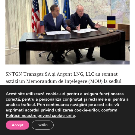
SNTGN Transgaz SA și Argent LNG, LLC au semnat
astăzi un Memorandum de Înțelegere (MOU) la sediul
Transgaz […]
Acest site utilizează cookie-uri pentru a asigura funcționarea
corectă, pentru a personaliza conținutul și reclamele și pentru a
analiza traficul. Prin continuarea navigării pe acest site, vă
6 august 2026
Fără categorie
Gaze naturale
exprimați acordul privind utilizarea cookie-urilor, conform
Politicii noastre privind cookie-urile
.
Accept
Setări
Oana Țoiu a discutat cu