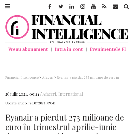
Facebook
Twitter
Linkedin
Instagram
Youtube
Feed
Mail
Căutar
Vreau abonament
|
Intra in cont
|
Evenimentele FI
Financial Intelligence
>
Afaceri
>
Ryanair a pierdut 273 milioane de euro în
trimestrul aprilie-iunie dar se aşteaptă la o revenire puternică în perioada
următoare
26 iulie 2021, 09:41
Afaceri
,
International
Update articol:
26.07.2021, 09:41
Ryanair a pierdut 273 milioane de
euro în trimestrul aprilie-iunie