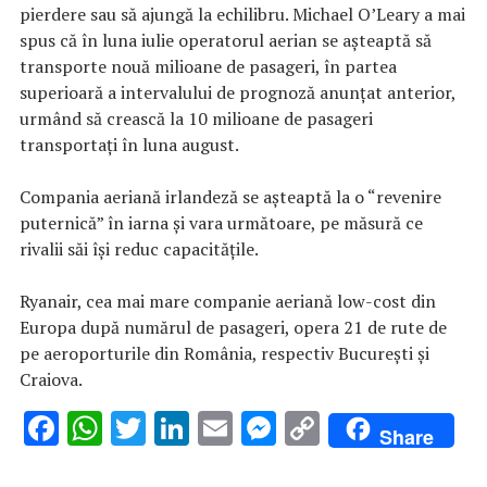
pierdere sau să ajungă la echilibru. Michael O’Leary a mai
spus că în luna iulie operatorul aerian se aşteaptă să
transporte nouă milioane de pasageri, în partea
superioară a intervalului de prognoză anunţat anterior,
urmând să crească la 10 milioane de pasageri
transportaţi în luna august.
Compania aeriană irlandeză se aşteaptă la o “revenire
puternică” în iarna şi vara următoare, pe măsură ce
rivalii săi îşi reduc capacităţile.
Ryanair, cea mai mare companie aeriană low-cost din
Europa după numărul de pasageri, opera 21 de rute de
pe aeroporturile din România, respectiv Bucureşti şi
Craiova.
F
W
T
Li
E
M
C
Share
ac
h
w
n
m
es
o