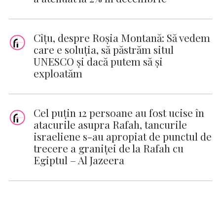
Cîţu, despre Roşia Montană: Să vedem
care e soluţia, să păstrăm situl
UNESCO şi dacă putem să şi
exploatăm
Cel puțin 12 persoane au fost ucise în
atacurile asupra Rafah, tancurile
israeliene s-au apropiat de punctul de
trecere a graniței de la Rafah cu
Egiptul – Al Jazeera