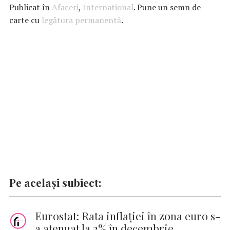
e
at
it
k
ai
se
p
Publicat în
Afaceri
,
International
. Pune un semn de
b
s
te
e
l
n
y
carte cu
legătura permanentă
.
o
A
r
dI
g
Li
o
p
n
er
n
k
p
k
Pe același subiect:
Eurostat: Rata inflaţiei în zona euro s-
a atenuat la 2% în decembrie