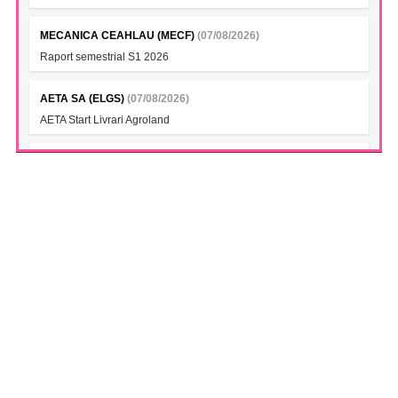
MECANICA CEAHLAU (MECF)
(07/08/2026)
Raport semestrial S1 2026
AETA SA (ELGS)
(07/08/2026)
AETA Start Livrari Agroland
INTERCAPITAL BET-TRN UCITS ETF (ICBETNETF)
(07/08/2026)
VAN la data 06.08.2026
INTERCAPITAL CROBEX10TR UCITS ETF (ICCROETF)
(07/08/2026)
VAN la data 06.08.2026