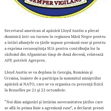
Secretarul american al apărării Lloyd Austin a plecat
duminică într-un turneu în regiunea Mării Negre pentru
a întări alianţele cu ţările supuse presiunii ruse şi pentru
a exprima recunoştinţa SUA pentru contribuţia lor la
războiul din Afganistan timp de două decenii, relatează
AFP, potrivit Agerpres.
Lloyd Austin se va deplasa în Georgia, România şi
Ucraina, înainte de a participa la summitul miniştrilor
apărării ai NATO, care se va organiza cu prezenţă fizică
la Bruxelles pe 21 şi 22 octombrie.
“Noi dăm asigurări şi întărim suveranitatea ţărilor care
se află în prima linie a agresiunii ruse”, a declarat presei