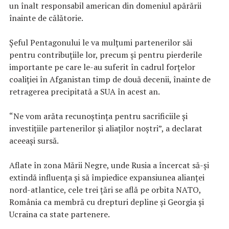
un înalt responsabil american din domeniul apărării
înainte de călătorie.
Şeful Pentagonului le va mulţumi partenerilor săi
pentru contribuţiile lor, precum şi pentru pierderile
importante pe care le-au suferit în cadrul forţelor
coaliţiei în Afganistan timp de două decenii, înainte de
retragerea precipitată a SUA în acest an.
“Ne vom arăta recunoştinţa pentru sacrificiile şi
investiţiile partenerilor şi aliaţilor noştri”, a declarat
aceeaşi sursă.
Aflate în zona Mării Negre, unde Rusia a încercat să-şi
extindă influenţa şi să împiedice expansiunea alianţei
nord-atlantice, cele trei ţări se află pe orbita NATO,
România ca membră cu drepturi depline şi Georgia şi
Ucraina ca state partenere.