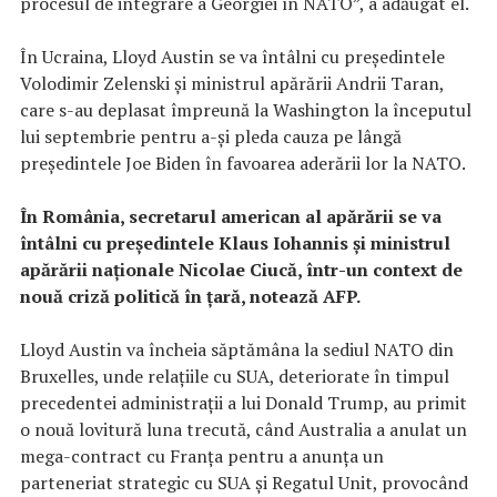
procesul de integrare a Georgiei în NATO”, a adăugat el.
În Ucraina, Lloyd Austin se va întâlni cu preşedintele
Volodimir Zelenski şi ministrul apărării Andrii Taran,
care s-au deplasat împreună la Washington la începutul
lui septembrie pentru a-şi pleda cauza pe lângă
preşedintele Joe Biden în favoarea aderării lor la NATO.
În România, secretarul american al apărării se va
întâlni cu preşedintele Klaus Iohannis şi ministrul
apărării naţionale Nicolae Ciucă, într-un context de
nouă criză politică în ţară, notează AFP.
Lloyd Austin va încheia săptămâna la sediul NATO din
Bruxelles, unde relaţiile cu SUA, deteriorate în timpul
precedentei administraţii a lui Donald Trump, au primit
o nouă lovitură luna trecută, când Australia a anulat un
mega-contract cu Franţa pentru a anunţa un
parteneriat strategic cu SUA şi Regatul Unit, provocând