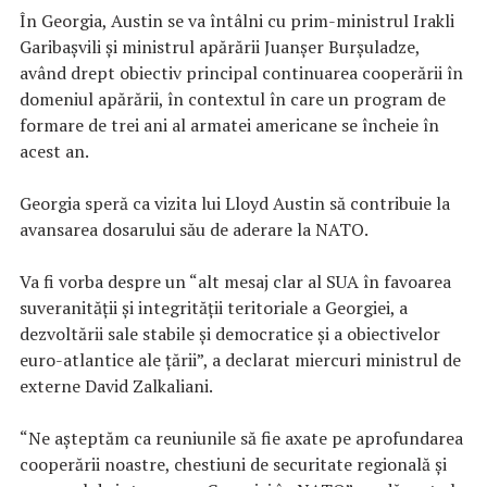
În Georgia, Austin se va întâlni cu prim-ministrul Irakli
Garibaşvili şi ministrul apărării Juanşer Burşuladze,
având drept obiectiv principal continuarea cooperării în
domeniul apărării, în contextul în care un program de
formare de trei ani al armatei americane se încheie în
acest an.
Georgia speră ca vizita lui Lloyd Austin să contribuie la
avansarea dosarului său de aderare la NATO.
Va fi vorba despre un “alt mesaj clar al SUA în favoarea
suveranităţii şi integrităţii teritoriale a Georgiei, a
dezvoltării sale stabile şi democratice şi a obiectivelor
euro-atlantice ale ţării”, a declarat miercuri ministrul de
externe David Zalkaliani.
“Ne aşteptăm ca reuniunile să fie axate pe aprofundarea
cooperării noastre, chestiuni de securitate regională şi