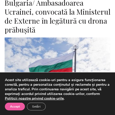
Bulgaria/ Ambasadoarea
Ucrainei, convocată la Ministerul
de Externe în legătură cu drona
prăbuşită
Acest site utilizează cookie-uri pentru a asigura funcționarea
corectă, pentru a personaliza conținutul și reclamele și pentru a
analiza traficul. Prin continuarea navigării pe acest site, vă
exprimați acordul privind utilizarea cookie-urilor, conform
Politicii noastre privind cookie-urile
.
Şefa diplomaţiei bulgare Velislava Petrova a convocat-o
Accept
Setări
pe ambasadoare Ucrainei la o întâlnire, luni, în urma