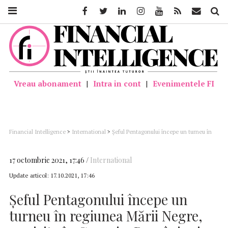
Facebook
Twitter
Linkedin
Instagram
Youtube
Feed
Mail
Căutar
Vreau abonament
|
Intra in cont
|
Evenimentele FI
Financial Intelligence
>
International
>
Şeful Pentagonului începe un turneu în
regiunea Mării Negre, cu vizite în Georgia, România şi Ucraina
17 octombrie 2021, 17:46
International
Update articol:
17.10.2021, 17:46
Şeful Pentagonului începe un
turneu în regiunea Mării Negre,