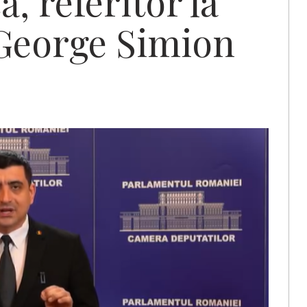
ă, referitor la
i George Simion