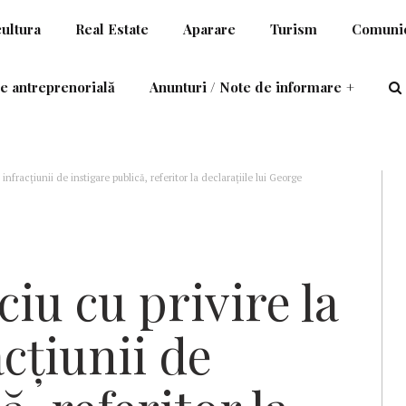
cultura
Real Estate
Aparare
Turism
Comunic
e antreprenorială
Anunturi / Note de informare
+
 infracțiunii de instigare publică, referitor la declarațiile lui George
ciu cu privire la
cțiunii de