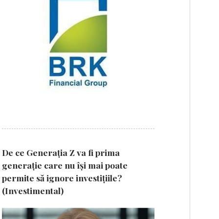
De ce Generația Z va fi prima
generație care nu își mai poate
permite să ignore investițiile?
(Investimental)