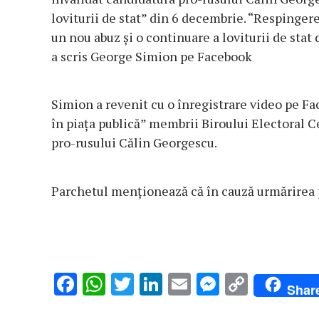
loviturii de stat” din 6 decembrie. “
Respingerea
un nou abuz și o continuare a loviturii de stat 
a scris George Simion pe Facebook
Simion a revenit cu o înregistrare video pe Fac
în piața publică” membrii Biroului Electoral C
pro-rusului Călin Georgescu.
Parchetul menționează că în cauză urmărirea 
F
W
T
Li
E
M
C
Shar
ac
h
w
n
m
es
o