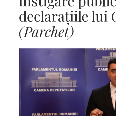
instigare public
declarațiile lu
(Parchet)