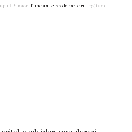
jupuit
,
Simion
. Pune un semn de carte cu
legătura