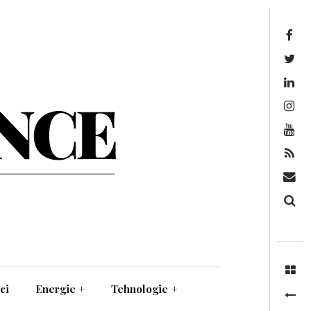
Facebook
Twitter
Linkedin
Instagram
Youtube
Feed
Mail
Căutare
ci
Energie
+
Tehnologie
+