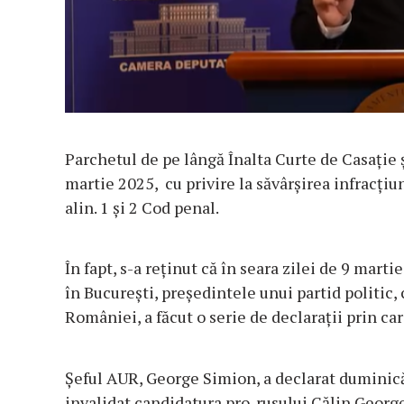
Parchetul de pe lângă Înalta Curte de Casație și
martie 2025, cu privire la săvârșirea infracțiun
alin. 1 și 2 Cod penal.
În fapt, s-a reținut că în seara zilei de 9 marti
în București, președintele unui partid politic,
României, a făcut o serie de declarații prin care
Șeful AUR, George Simion, a declarat duminică 
invalidat candidatura pro-rusului Călin George