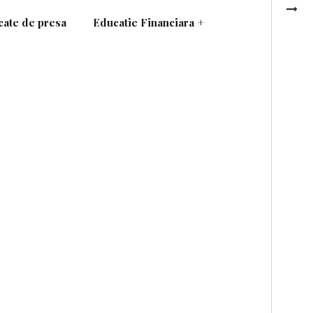
ate de presa
Educatie Financiara
+