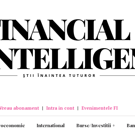
Vreau abonament
|
Intra in cont
|
Evenimentele FI
roeconomie
International
Burse/Investitii
+
Ban