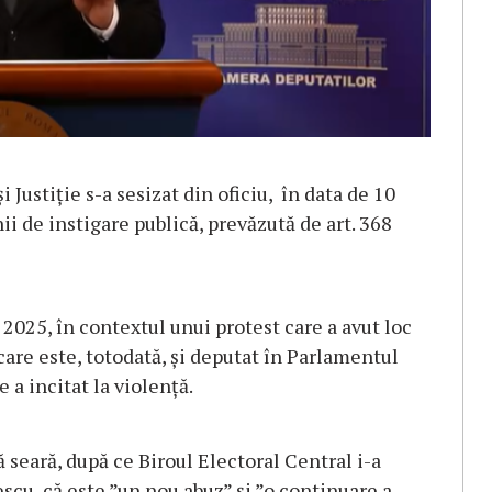
 Justiție s-a sesizat din oficiu, în data de 10
ii de instigare publică, prevăzută de art. 368
e 2025, în contextul unui protest care a avut loc
 care este, totodată, și deputat în Parlamentul
 a incitat la violență.
seară, după ce Biroul Electoral Central i-a
scu, că este ”un nou abuz” și ”o continuare a