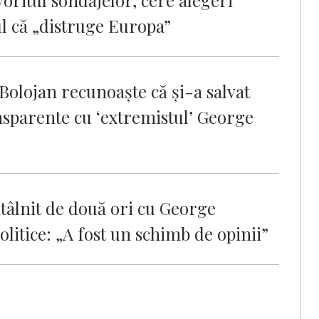
ritul sondajelor, cere alegeri
ul că „distruge Europa”
olojan recunoaşte că şi-a salvat
nsparente cu ‘extremistul’ George
ntâlnit de două ori cu George
litice: „A fost un schimb de opinii”