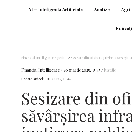
AI – Inteligenta Artificiala
Analize
Agri
Educați
Financial Intelligence
>
Justitie
>
Sesizare din oficiu cu privire la săvârșirea
Simion (Parchet)
Financial Intelligence
10 martie 2025, 15:45
Justitie
Update articol:
10.03.2025, 15:45
Sesizare din ofi
săvârșirea infra