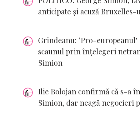
POLITICO: George Simion, favo
anticipate și acuză Bruxelles-
Grindeanu: ‘Pro-europeanul’ B
scaunul prin înţelegeri netra
Simion
Ilie Bolojan confirmă că s-a î
Simion, dar neagă negocieri po