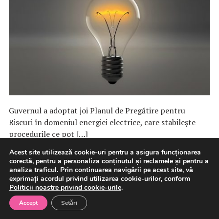
Guvernul a adoptat joi Planul de Pregătire pentru
Riscuri în domeniul energiei electrice, care stabilește
procedurile ce pot […]
Acest site utilizează cookie-uri pentru a asigura funcționarea
corectă, pentru a personaliza conținutul și reclamele și pentru a
6 august 2026
Energie
analiza traficul. Prin continuarea navigării pe acest site, vă
exprimați acordul privind utilizarea cookie-urilor, conform
Politicii noastre privind cookie-urile
.
Eurostat: România, Belgia şi
Accept
Setări