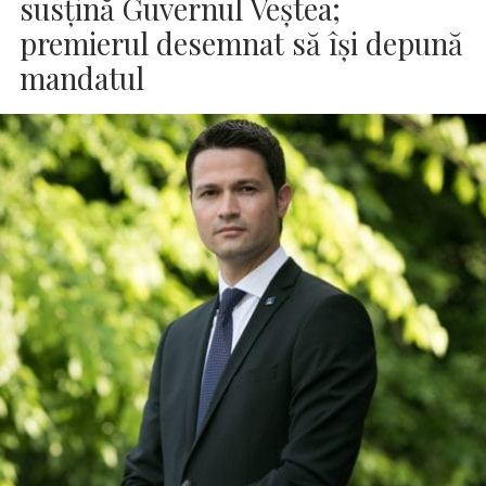
susţină Guvernul Veştea;
premierul desemnat să îşi depună
mandatul