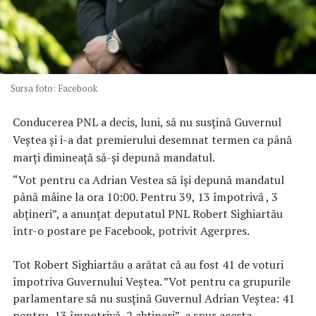
Sursa foto: Facebook
Conducerea PNL a decis, luni, să nu susţină Guvernul
Veştea şi i-a dat premierului desemnat termen ca până
marţi dimineaţă să-şi depună mandatul.
“Vot pentru ca Adrian Vestea să îşi depună mandatul
până mâine la ora 10:00. Pentru 39, 13 împotrivă , 3
abţineri”, a anunţat deputatul PNL Robert Sighiartău
într-o postare pe Facebook, potrivit Agerpres.
Tot Robert Sighiartău a arătat că au fost 41 de voturi
împotriva Guvernului Veştea. ”Vot pentru ca grupurile
parlamentare să nu susţină Guvernul Adrian Veştea: 41
pentru, 13 împotrivă, 2 abţineri”, a spus acesta.