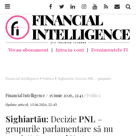
Facebook
Twitter
Linkedin
Instagram
Youtube
Feed
Mail
Căutar
Vreau abonament
|
Intra in cont
|
Evenimentele FI
Financial Intelligence
>
Politica
>
Sighiartău: Decizie PNL – grupurile
parlamentare să nu susţină Guvernul Veştea; premierul desemnat să îşi depună
mandatul
Financial Intelligence
15 iunie 2026, 22:43
Politica
Update articol:
15.06.2026, 22:43
Sighiartău:
Decizie
PNL
–
grupurile parlamentare să nu