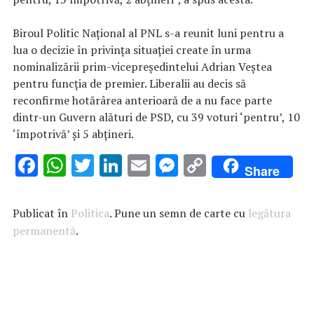
Biroul Politic Naţional al PNL s-a reunit luni pentru a
lua o decizie în privinţa situaţiei create în urma
nominalizării prim-vicepreşedintelui Adrian Veştea
pentru funcţia de premier. Liberalii au decis să
reconfirme hotărârea anterioară de a nu face parte
dintr-un Guvern alături de PSD, cu 39 voturi ‘pentru’, 10
‘împotrivă’ şi 5 abţineri.
F
W
T
Li
E
M
C
Share
ac
h
w
n
m
es
o
e
at
it
k
ai
se
p
Publicat în
Politica
. Pune un semn de carte cu
legătura
b
s
te
e
l
n
y
permanentă
.
o
A
r
dI
g
Li
o
p
n
er
n
k
p
k