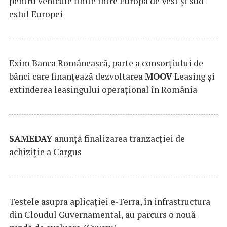
pentru vehicule finite între Europa de Vest și sud-
estul Europei
Exim Banca Românească, parte a consorțiului de
bănci care finanțează dezvoltarea
MOOV
Leasing și
extinderea leasingului operațional în România
SAMEDAY
anunță finalizarea tranzacției de
achiziție a Cargus
Testele asupra aplicaţiei e-Terra, în infrastructura
din Cloudul Guvernamental, au parcurs o nouă