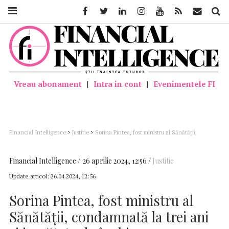
Facebook
Twitter
Linkedin
Instagram
Youtube
Feed
Mail
Căutar
Vreau abonament
|
Intra in cont
|
Evenimentele FI
Financial Intelligence
>
Justitie
>
Sorina Pintea, fost ministru al Sănătăţii,
condamnată la trei ani şi jumătate de închisoare cu executare pentru luare de
mită / Decizia Tribunalului Cluj nu este definitivă
Financial Intelligence
26 aprilie 2024, 12:56
Justitie
Update articol:
26.04.2024, 12:56
Sorina Pintea, fost ministru al
Sănătăţii, condamnată la trei ani