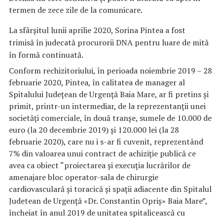
termen de zece zile de la comunicare.
La sfârşitul lunii aprilie 2020, Sorina Pintea a fost
trimisă în judecată procurorii DNA pentru luare de mită
în formă continuată.
Conform rechizitoriului, în perioada noiembrie 2019 – 28
februarie 2020, Pintea, în calitatea de manager al
Spitalului Judeţean de Urgenţă Baia Mare, ar fi pretins şi
primit, printr-un intermediar, de la reprezentanţii unei
societăţi comerciale, în două tranşe, sumele de 10.000 de
euro (la 20 decembrie 2019) şi 120.000 lei (la 28
februarie 2020), care nu i s-ar fi cuvenit, reprezentând
7% din valoarea unui contract de achiziţie publică ce
avea ca obiect “proiectarea şi execuţia lucrărilor de
amenajare bloc operator-sala de chirurgie
cardiovasculară şi toracică şi spaţii adiacente din Spitalul
Judetean de Urgenţă «Dr. Constantin Opriş» Baia Mare”,
încheiat în anul 2019 de unitatea spitalicească cu