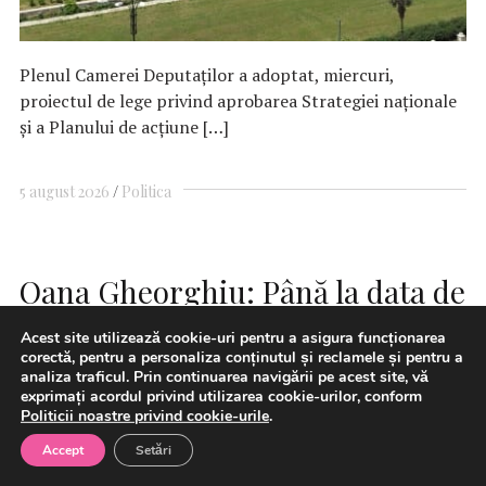
Plenul Camerei Deputaţilor a adoptat, miercuri,
proiectul de lege privind aprobarea Strategiei naţionale
şi a Planului de acţiune […]
5 august 2026
Politica
Oana Gheorghiu: Până la data de
25 august, toate primăriile
Acest site utilizează cookie-uri pentru a asigura funcționarea
corectă, pentru a personaliza conținutul și reclamele și pentru a
trebuie să fie înrolate în
analiza traficul. Prin continuarea navigării pe acest site, vă
platforma Ghiseul.ro. Până în
exprimați acordul privind utilizarea cookie-urilor, conform
Politicii noastre privind cookie-urile
.
prezent, peste un sfert din
Accept
Setări
primăriile din România nu au