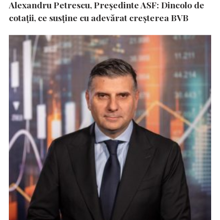
Alexandru Petrescu, Președinte ASF: Dincolo de
cotații, ce susține cu adevărat creșterea BVB