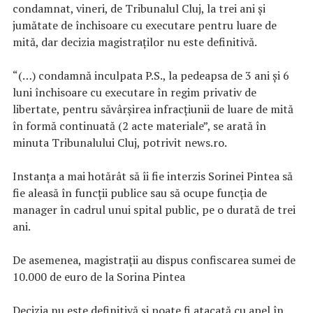
condamnat, vineri, de Tribunalul Cluj, la trei ani şi
jumătate de închisoare cu executare pentru luare de
mită, dar decizia magistraţilor nu este definitivă.
“(…) condamnă inculpata P.S., la pedeapsa de 3 ani şi 6
luni închisoare cu executare în regim privativ de
libertate, pentru săvârşirea infracţiunii de luare de mită
în formă continuată (2 acte materiale”, se arată în
minuta Tribunalului Cluj, potrivit news.ro.
Instanţa a mai hotărât să îi fie interzis Sorinei Pintea să
fie aleasă în funcţii publice sau să ocupe funcţia de
manager în cadrul unui spital public, pe o durată de trei
ani.
De asemenea, magistraţii au dispus confiscarea sumei de
10.000 de euro de la Sorina Pintea
Decizia nu este definitivă şi poate fi atacată cu apel în