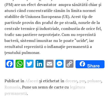
(PM) are un efect devastator asupra sănătătii chiar şi
atunci când concentratiile rămân în limita normei
stabilite de Uniunea Europeana (UE). Acest tip de
particule provin din praful de pe stradă, noxele de la
centrale termice şi industriale, combustia de orice fel,
trafic sau şantiere neprotejate. Cum nu reprezintă
bacterii, sistemul imunitar nu le poate “ucide”, iar
rezultatul reprezintă o inflamaţie permanentă a
ţesutului pulmonar.
F
W
T
Li
E
M
C
Share
ac
h
w
n
m
es
o
e
at
it
k
ai
se
p
Publicat în
Afaceri
și etichetat în
decese
,
pm
,
poluare
,
b
s
te
e
l
n
y
Romania
. Pune un semn de carte cu
legătura
permanentă
o
A
.
r
dI
g
Li
o
p
n
er
n
k
p
k