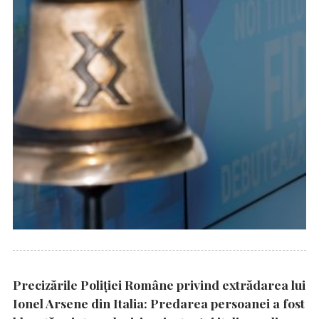
Precizările Poliţiei Române privind extrădarea lui
Ionel Arsene din Italia: Predarea persoanei a fost