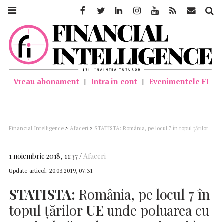
Facebook
Twitter
Linkedin
Instagram
Youtube
Feed
Mail
Căutar
Vreau abonament
|
Intra in cont
|
Evenimentele FI
Financial Intelligence
>
Afaceri
>
STATISTA: România, pe locul 7 în topul ţărilor
UE unde poluarea cu particule fine de suspensie ucide
1 noiembrie 2018, 11:37
Afaceri
Update articol:
20.03.2019, 07:31
STATISTA:
România, pe locul 7 în
topul ţărilor
UE
unde poluarea cu