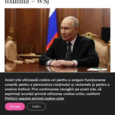
toamnă – WSJ
Acest site utilizează cookie-uri pentru a asigura funcționarea
Rapoartele serviciilor de informații americane au tras un
corectă, pentru a personaliza conținutul și reclamele și pentru a
nou semnal de alarmă, potrivit căruia președintele rus
analiza traficul. Prin continuarea navigării pe acest site, vă
Vladimir Putin […]
exprimați acordul privind utilizarea cookie-urilor, conform
Politicii noastre privind cookie-urile
.
Accept
Setări
7 august 2026
Aparare