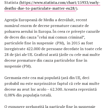
Statista (
https://www.statista.com/chart/15933/early-
deaths-due-to-particulate-matter-eu28/
).
Agenția Europeană de Mediu a dezvăluit, recent
numărul enorm de decese premature cauzate de
poluarea aerului în Europa. În ceea ce priveşte cazurile
de deces din cauza “celui mai comun criminal”,
particulele fine în suspensie (PM), în 2015 au fost
înregistrate 422.000 de persoane decedate în toate cele
28 de țări ale UE. Graficul arată țările cu cele mai multe
decese premature din cauza particulelor fine în
suspensie (PM).
Germania este cea mai populată țară din UE, deci
probabil nu este surprinzător faptul că cele mai multe
decese au avut loc acolo – 62.300. Aceasta reprezintă
0,08% din populația totală.
O expunere prelungită la particule fine în suspensie