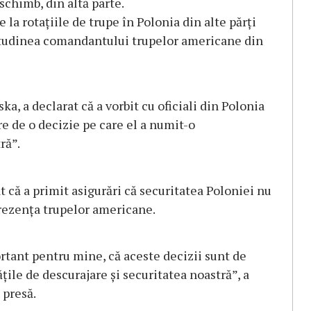
 schimb, din altă parte.
 la rotațiile de trupe în Polonia din alte părți
atitudinea comandantului trupelor americane din
a, a declarat că a vorbit cu oficiali din Polonia
ere de o decizie pe care el a numit-o
ră”.
că a primit asigurări că securitatea Poloniei nu
 prezența trupelor americane.
ortant pentru mine, că aceste decizii sunt de
ățile de descurajare și securitatea noastră”, a
 presă.