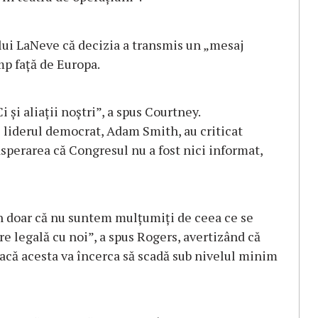
 lui LaNeve că decizia a transmis un „mesaj
mp față de Europa.
i și aliații noștri”, a spus Courtney.
i liderul democrat, Adam Smith, au criticat
sperarea că Congresul nu a fost nici informat,
un doar că nu suntem mulțumiți de ceea ce se
re legală cu noi”, a spus Rogers, avertizând că
că acesta va încerca să scadă sub nivelul minim