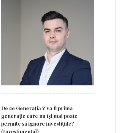
De ce Generația Z va fi prima
generație care nu își mai poate
permite să ignore investițiile?
(Investimental)