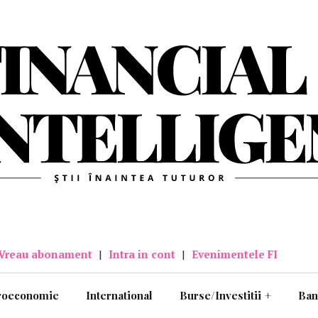
Vreau abonament
|
Intra in cont
|
Evenimentele FI
roeconomie
International
Burse/Investitii
+
Ban