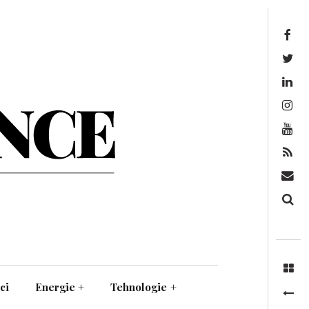
Facebook
Twitter
Linkedin
Instagram
Youtube
Feed
Mail
Căutare
ci
Energie
+
Tehnologie
+