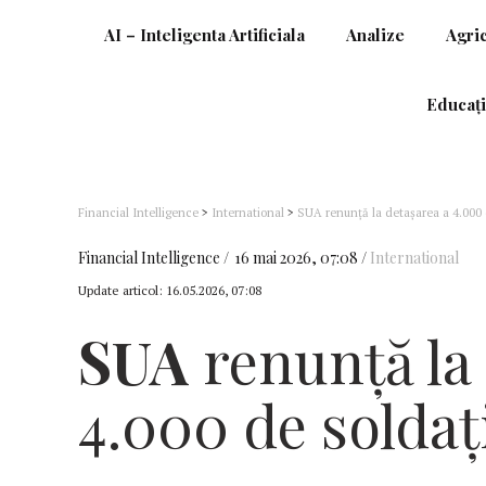
AI – Inteligenta Artificiala
Analize
Agri
Educați
Financial Intelligence
>
International
>
SUA renunță la detașarea a 4.000 d
Financial Intelligence
16 mai 2026, 07:08
International
Update articol:
16.05.2026, 07:08
SUA
renunță la 
4.000 de soldaț