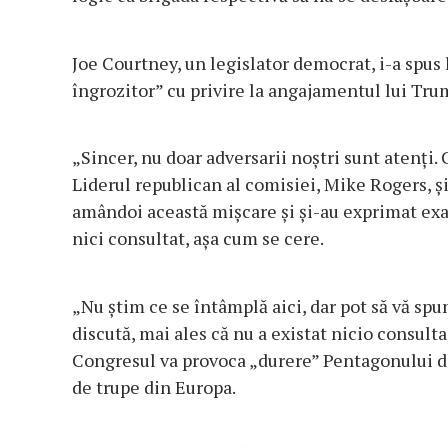
Joe Courtney, un legislator democrat, i-a spus
îngrozitor” cu privire la angajamentul lui Tru
„Sincer, nu doar adversarii noștri sunt atenți. C
Liderul republican al comisiei, Mike Rogers, ș
amândoi această mișcare și și-au exprimat exa
nici consultat, așa cum se cere.
„Nu știm ce se întâmplă aici, dar pot să vă sp
discută, mai ales că nu a existat nicio consulta
Congresul va provoca „durere” Pentagonului da
de trupe din Europa.