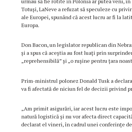
urmau să fie rotite în Polonia ar putea veni, în
Totuși, LaNeve a refuzat să speculeze cu privire
ale Europei, spunând că acest lucru ar fi la l
Europa.
Don Bacon, un legislator republican din Nebrask
și a spus că aceștia au fost luați prin surprind
„reprehensibilă” și „o rușine pentru țara noast
Prim-ministrul polonez Donald Tusk a declarat 
va fi afectată de niciun fel de decizii privind
„Am primit asigurări, iar acest lucru este imp
natură logistică și nu vor afecta direct capacit
declarat el vineri, în cadrul unei conferințe de