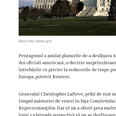
Sursa foto -house.gov
Pentagonul a anulat planurile de a desfășura 4
doi oficiali americani, o decizie surprinzătoar
întrebările cu privire la reducerile de trupe 
Europa, potrivit Reuters.
Generalul Christopher LaNeve, șeful de stat ma
timpul mărturiei de vineri în fața Comitetulu
Reprezentanților. Dar el nu a oferit prea multe 
logic ca brigada respectivă să nu se desfășoare