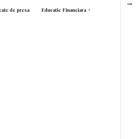
ate de presa
Educatie Financiara
+