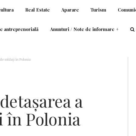
cultura
Real Estate
Aparare
Turism
Comunic
e antreprenorială
Anunturi / Note de informare
+
e soldați în Polonia
detașarea a
i în Polonia