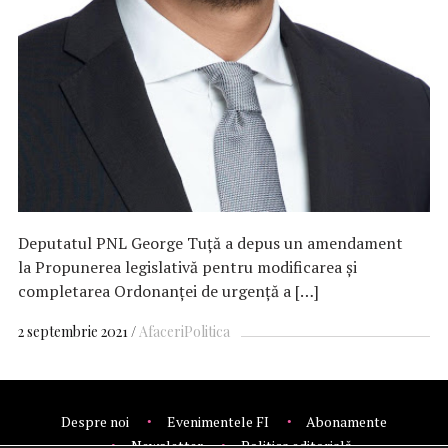
Deputatul PNL George Tuţă a depus un amendament
la Propunerea legislativă pentru modificarea și
completarea Ordonanței de urgență a […]
2 septembrie 2021
Afaceri
Politica
Despre noi
Evenimentele FI
Abonamente
Newsletter
Politica editorială