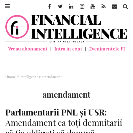
Facebook
Twitter
Linkedin
Instagram
Youtube
Feed
Mail
Căutar
Vreau abonament
|
Intra in cont
|
Evenimentele FI
Financial Intelligence
>
amendament
amendament
Parlamentarii
PNL
şi USR:
Amendament ca toţi demnitarii
să fie obligaţi să depună