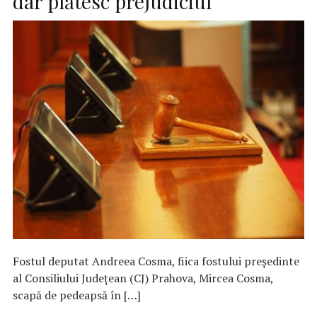
dar plătesc prejudiciul
Fostul deputat Andreea Cosma, fiica fostului preşedinte
al Consiliului Judeţean (CJ) Prahova, Mircea Cosma,
scapă de pedeapsă în […]