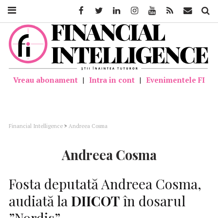
Facebook
Twitter
Linkedin
Instagram
Youtube
Feed
Mail
Căutar
Vreau abonament
|
Intra in cont
|
Evenimentele FI
Financial Intelligence
>
Andreea Cosma
Andreea Cosma
Fosta deputată Andreea Cosma,
audiată la
DIICOT
în dosarul
”Nordis”