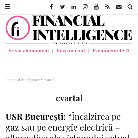
Facebook
Twitter
Linkedin
Instagram
Youtube
Feed
Mail
Căutar
Vreau abonament
|
Intra in cont
|
Evenimentele FI
Financial Intelligence
>
cvartal
cvartal
USR
Bucureşti:
“Încălzirea pe
gaz sau pe energie electrică –
alternative ale sistemului actual