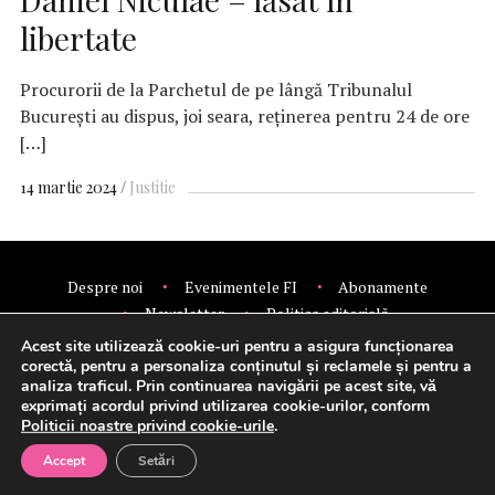
libertate
Procurorii de la Parchetul de pe lângă Tribunalul
Bucureşti au dispus, joi seara, reţinerea pentru 24 de ore
[…]
14 martie 2024
Justitie
Despre noi
Evenimentele FI
Abonamente
Newsletter
Politica editorială
Politica de confidentialitate
Contact
Publicitate
Acest site utilizează cookie-uri pentru a asigura funcționarea
© 2026 Financial Intelligence.
corectă, pentru a personaliza conținutul și reclamele și pentru a
analiza traficul. Prin continuarea navigării pe acest site, vă
exprimați acordul privind utilizarea cookie-urilor, conform
Politicii noastre privind cookie-urile
.
Setări cookie-uri
Accept
Setări