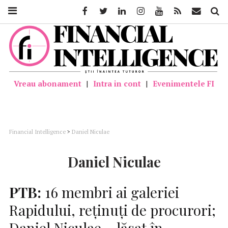
Facebook
Twitter
Linkedin
Instagram
Youtube
Feed
Mail
Căutar
Vreau abonament
|
Intra in cont
|
Evenimentele FI
Financial Intelligence
>
Daniel Niculae
Daniel Niculae
PTB:
16 membri ai galeriei
Rapidului, reţinuţi de procurori;
Daniel Niculae – lăsat în